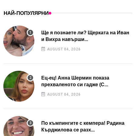
НАЙ-ПОПУЛЯРНИ
Ще я познаете ли? Щерката на Иван
и Вихра навърши...
AUGUST 04, 2026
Ец-ец! Анна Шермин показа
прехваленото си гадже (С...
AUGUST 04, 2026
По къмпингите с кемпера! Радина
Кърджилова се разх...