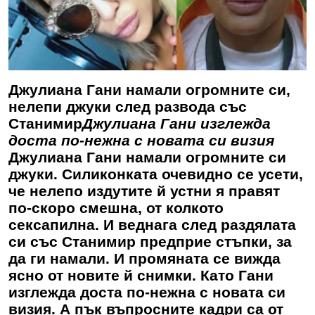
Джулиана Гани намали огромните си,
нелепи джуки след развода със
Станимир
Джулиана Гани изглежда
доста по-нежна с новата си визия
Джулиана Гани намали огромните си
джуки. Силиконката очевидно се усети,
че нелепо издутите й устни я правят
по-скоро смешна, от колкото
сексапилна. И веднага след раздялата
си със Станимир предприе стъпки, за
да ги намали. И промяната се вижда
ясно от новите й снимки. Като Гани
изглежда доста по-нежна с новата си
визия. А пък въпросните кадри са от