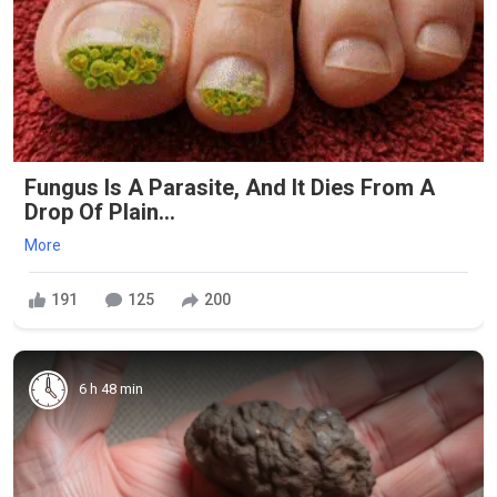
Fungus Is A Parasite, And It Dies From A
Drop Of Plain...
More
191
125
200
6 h 48 min