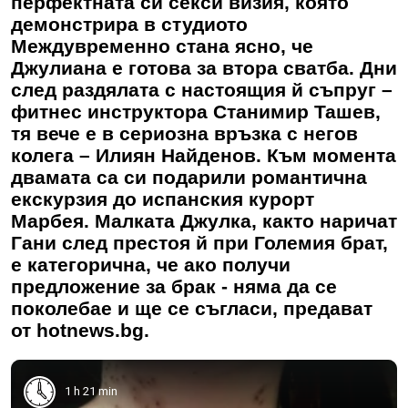
перфектната си секси визия, която
демонстрира в студиото
Междувременно стана ясно, че
Джулиана е готова за втора сватба. Дни
след раздялата с настоящия й съпруг –
фитнес инструктора Станимир Ташев,
тя вече е в сериозна връзка с негов
колега – Илиян Найденов. Към момента
двамата са си подарили романтична
екскурзия до испанския курорт
Марбея. Малката Джулка, както наричат
Гани след престоя й при Големия брат,
е категорична, че ако получи
предложение за брак - няма да се
поколебае и ще се съгласи, предават
от hotnews.bg.
1 h 21 min