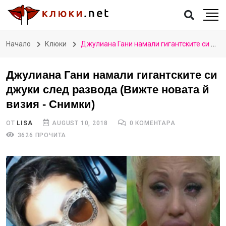
Начало
Клюки
Джулиана Гани намали гигантските си джуки след развода (Вижте новата й визия - Снимки)
Джулиана Гани намали гигантските си
джуки след развода (Вижте новата й
визия - Снимки)
ОТ
LISA
AUGUST 10, 2018
0 КОМЕНТАРА
3626 ПРОЧИТА