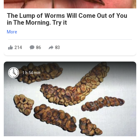
The Lump of Worms Will Come Out of You
in The Morning. Try it
More
214
86
83
1 h 54 min