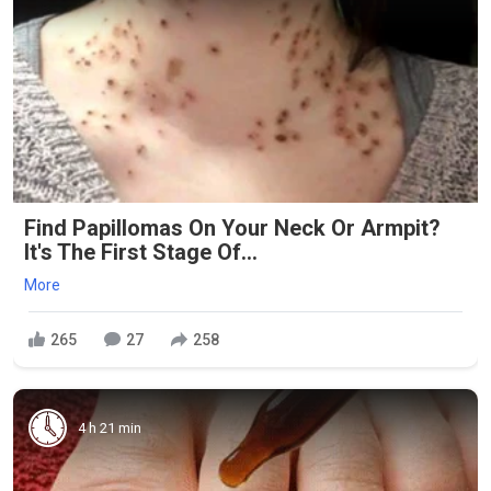
Find Papillomas On Your Neck Or Armpit?
It's The First Stage Of...
More
265
27
258
4 h 21 min