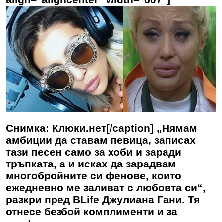
Снимка: Клюки.нет[/caption] „Нямам
амбиции да ставам певица, записах
тази песен само за хоби и заради
тръпката, а и исках да зарадвам
многобройните си фенове, които
ежедневно ме заливат с любовта си“,
разкри пред BLife Джулиана Гани. Тя
отнесе безбой комплименти и за