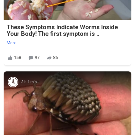
These Symptoms Indicate Worms Inside
Your Body! The first symptom is ..
More
158
97
86
3 h 1 min