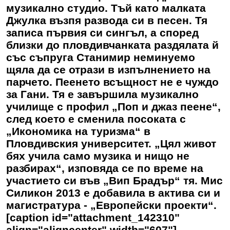
музикално студио. Тъй като малката
Джулка възпя развода си в песен. Тя
записа първия си сингъл, а според
близки до пловдивчанката раздялата й
със съпруга Станимир неминуемо
щяла да се отрази в изпълнението на
парчето. Пеенето всъщност не е чуждо
за Гани. Тя е завършила музикално
училище с профил „Поп и джаз пеене“,
след което е сменила посоката с
„Икономика на туризма“ в
Пловдивския университет. „Цял живот
бях учила само музика и нищо не
разбирах“, изповяда се по време на
участието си във „Вип Брадър“ тя. Мис
Силикон 2013 е добавила в актива си и
магистратура - „Европейски проекти“.
[caption id="attachment_142310"
align="aligncenter" width="607"]