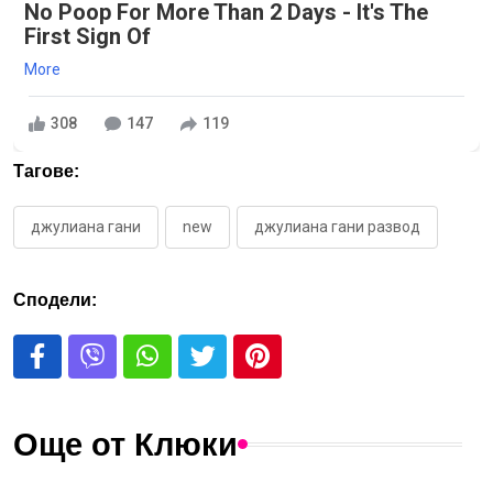
No Poop For More Than 2 Days - It's The
First Sign Of
More
308
147
119
Тагове:
джулиана гани
new
джулиана гани развод
Сподели:
Още от Клюки