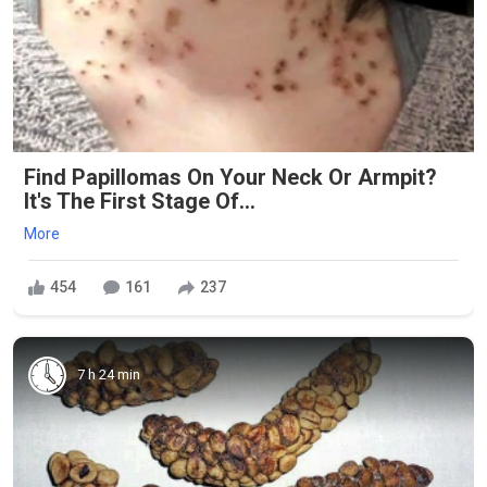
Find Papillomas On Your Neck Or Armpit?
It's The First Stage Of...
More
454
161
237
7 h 24 min