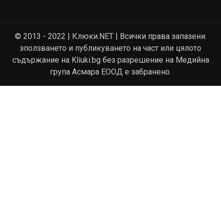
© 2013 - 2022 | Клюки.NET | Всички права запазени.
зползването и публикуването на част или цялото
съдържание на Kliuki.bg без разрешение на Медийна
група Асмара ЕООД е забранено.