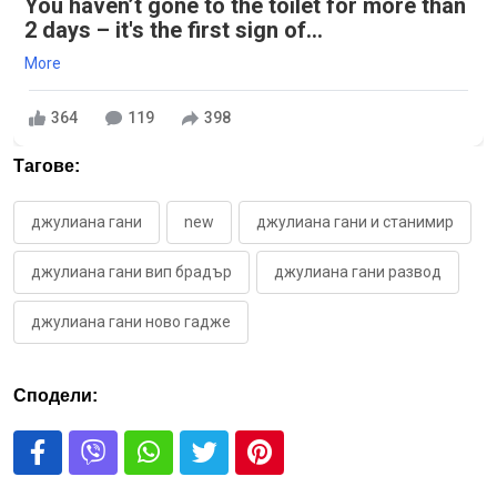
You haven’t gone to the toilet for more than
2 days – it's the first sign of...
More
364
119
398
Тагове:
джулиана гани
new
джулиана гани и станимир
джулиана гани вип брадър
джулиана гани развод
джулиана гани ново гадже
Сподели: