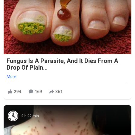
Fungus Is A Parasite, And It Dies From A
Drop Of Plain...
More
294
169
361
2 h 22 min