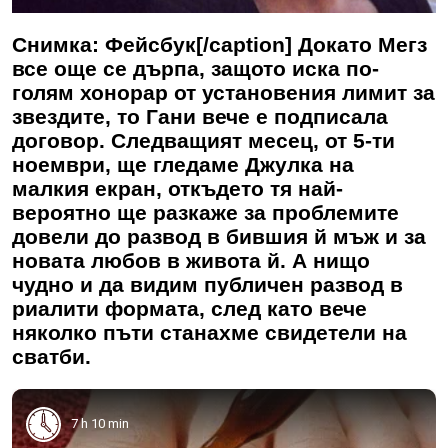
Снимка: Фейсбук[/caption] Докато Мегз
все още се дърпа, защото иска по-
голям хонорар от установения лимит за
звездите, то Гани вече е подписала
договор. Следващият месец, от 5-ти
ноември, ще гледаме Джулка на
малкия екран, откъдето тя най-
вероятно ще разкаже за проблемите
довели до развод в бившия й мъж и за
новата любов в живота й. А нищо
чудно и да видим публичен развод в
риалити формата, след като вече
няколко пъти станахме свидетели на
сватби.
7 h 10 min