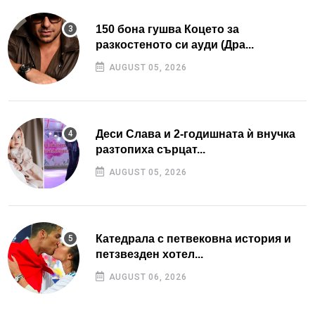
150 бона гушва Коцето за
разкостеното си ауди (Дра...
AUGUST 05, 2026
Деси Слава и 2-годишната ѝ внучка
разтопиха сърцат...
AUGUST 05, 2026
Катедрала с петвековна история и
петзвезден хотел...
AUGUST 06, 2026