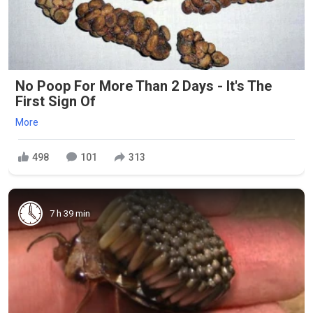
No Poop For More Than 2 Days - It's The
First Sign Of
More
498
101
313
7 h 39 min