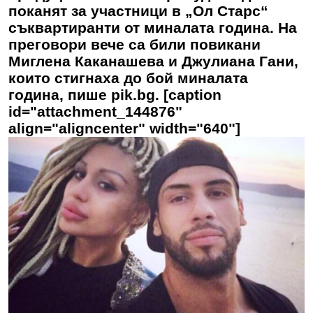
поканят за участници в „Ол Старс“
съквартиранти от миналата година. На
преговори вече са били повикани
Миглена Каканашева и Джулиана Гани,
които стигнаха до бой миналата
година, пише pik.bg. [caption
id="attachment_144876"
align="aligncenter" width="640"]