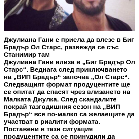
Джулиана Гани е приела да влезе в Биг
Брадър Ол Старс, развежда се със
Станимир там
Джулиана Гани влиза в „Биг Брадър Ол
Старс“. Веднага след приключването
на „ВИП Брадър“ започва „Ол Старс“.
Следващият формат продуцентите ще
се опитат да спасят чрез влизането на
Малката Джулка. След скандалите
покрай тазгодишния сезон на „ВИП
Брадър“ все по-малко са желаещите да
участват в риалити формата.
Поставени в тази ситуация
продуцентите са се принудили да