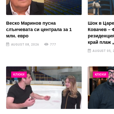
Веско Маринов пусна
Шок в Цар
слънчевата си централа за 1
Ковачев – 
млн. евро
резиденция
край плаж 
AUGUST 08, 2026
777
AUGUST 05, 
КЛЮКИ
КЛЮКИ