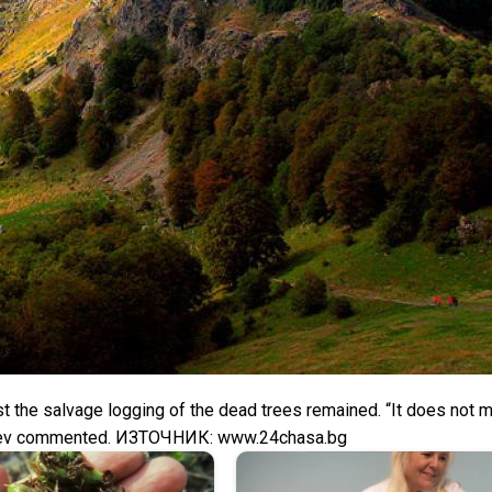
t the salvage logging of the dead trees remained. “It does not ma
”, Totev commented. ИЗТОЧНИК: www.24chasa.bg