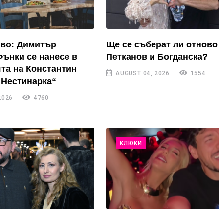
ево: Димитър
Ще се съберат ли отново
Фънки се нанесе в
Петканов и Богданска?
та на Константин
AUGUST 04, 2026
1554
„Нестинарка“
2026
4760
КЛЮКИ