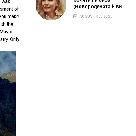
s was
(Новородената ѝ вн...
ssment of
n you make
AUGUST 07, 2026
ith the
 Mayor.
stry. Only