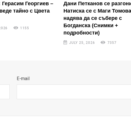
: Герасим Георгиев –
Дани Петканов се разгон
зведе тайно с Цвета
Натиска се с Маги Томова
надява да се събере с
Богданска (Снимки +
2026
1155
подробности)
JULY 25, 2026
7357
E-mail