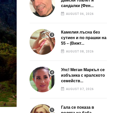
дамски тоалет и
сандалки (Фен...
AUGUST 06, 2026
Камелия лъсна без
сутиен и по прашки на
55 – (Вижт...
AUGUST 08, 2026
Упс! Меган Маркъл се
избъзика с кралското
семейств...
AUGUST 07, 2026
Гала се показа в
ролята на баба