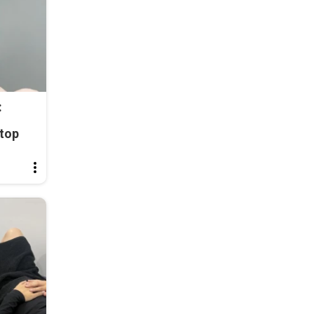
:
top