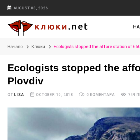
AUGUST 08, 2026
НА
Начало
Клюки
Ecologists stopped the affore station of 650
Ecologists stopped the affo
Plovdiv
ОТ
LISA
OCTOBER 19, 2018
0 КОМЕНТАРА
749 