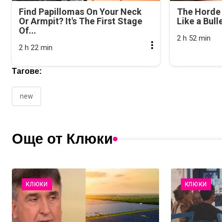
Find Papillomas On Your Neck
The Horde 
Or Armpit? It's The First Stage
Like a Bull
Of...
2 h 52 min
2 h 22 min
Тагове:
new
Още от Клюки
КЛЮКИ
КЛЮКИ