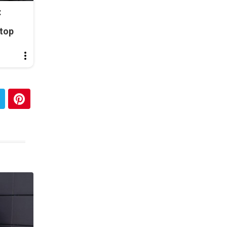
:
top