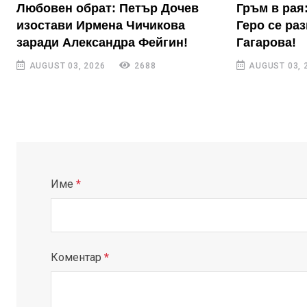
Любовен обрат: Петър Дочев
Гръм в рая
изостави Ирмена Чичикова
Геро се ра
заради Александра Фейгин!
Гагарова!
AUGUST 03, 2026
2688
AUGUST 03, 
Име
*
Коментар
*