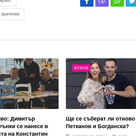
ирант
зрителки
КЛЮКИ
ево: Димитър
Ще се съберат ли отново
Фънки се нанесе в
Петканов и Богданска?
та на Константин