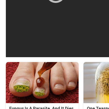
Fungus Is A Parasite, And It Dies
One Teasp