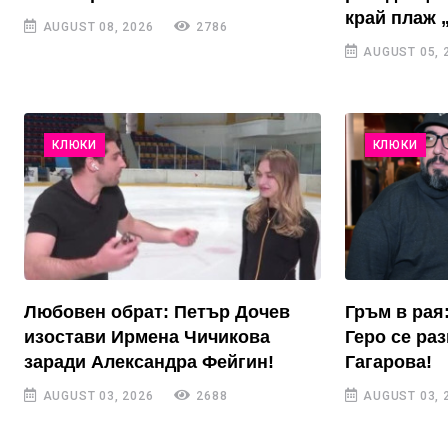
край плаж 
AUGUST 08, 2026
2786
AUGUST 05, 
КЛЮКИ
КЛЮКИ
Любовен обрат: Петър Дочев
Гръм в рая
изостави Ирмена Чичикова
Геро се ра
заради Александра Фейгин!
Гагарова!
AUGUST 03, 2026
2688
AUGUST 03, 