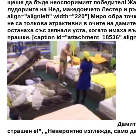
щеше да бъде неоспоримият победител! Жалк
лудориите на Нед, македончето Лестер и ръ
align="alignleft" width="220"] Миро обра точ
не са толкова атрактивни в очите на дамите
останаха със зяпнали уста, когато имаха в
прашки. [caption id="attachment_18536" align
Дамите
страшен е!”, „Невероятно изглежда, само д