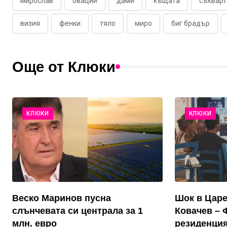
мирослав
овации
дами
къщата
съкварт
визия
фенки
тяло
миро
биг брадър
Още от Клюки
КЛЮКИ
КЛЮКИ
Веско Маринов пусна
Шок в Цар
слънчевата си централа за 1
Ковачев – 
млн. евро
резиденция