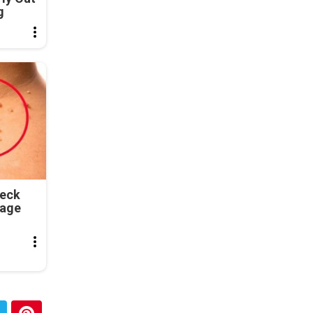
g
Neck
tage