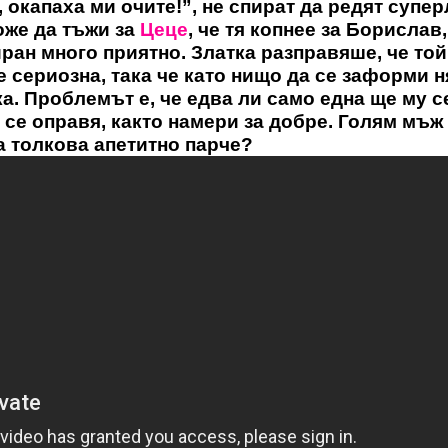
 окапаха ми очите!”, не спират да редят супе
же да тъжи за
Цеце
, че тя копнее за Борислав,
ран много приятно. Златка разправяше, че той
е сериозна, така че като нищо да се заформи 
. Проблемът е, че едва ли само една ще му с
а се оправя, както намери за добре. Голям мъж
а толкова апетитно парче?