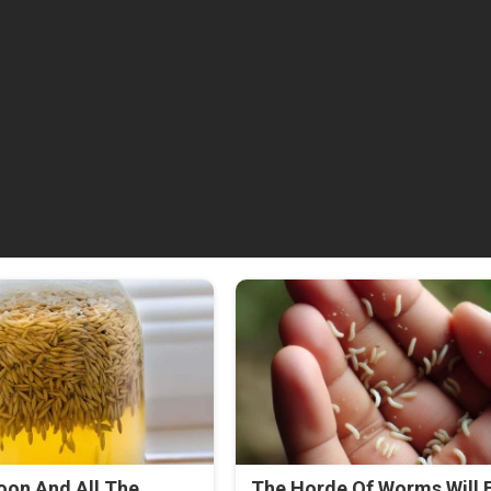
oon And All The
The Horde Of Worms Will F