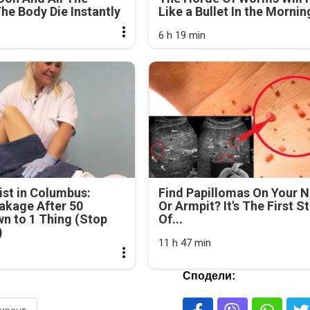
he Body Die Instantly
Like a Bullet In the Mornin
6 h 19 min
st in Columbus:
Find Papillomas On Your 
akage After 50
Or Armpit? It's The First S
n to 1 Thing (Stop
Of...
)
11 h 47 min
Сподели: