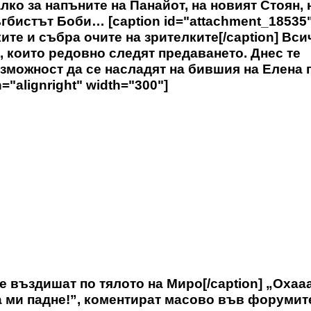
о за напъните на Панайот, на новият Стоян, 
гбистът Боби… [caption id="attachment_18535
ките и събра очите на зрителките[/caption] Вси
, които редовно следят предаването. Днес те
ъзможност да се насладят на бившия на Елена 
="alignright" width="300"]
 въздишат по тялото на Миро[/caption] „Охааа
а ми падне!”, коментират масово във форумит