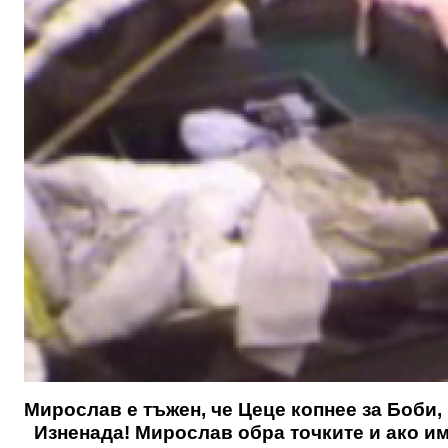
Мирослав е тъжен, че Цеце копнее за Боби, 
Изненада! Мирослав обра точките и ако има