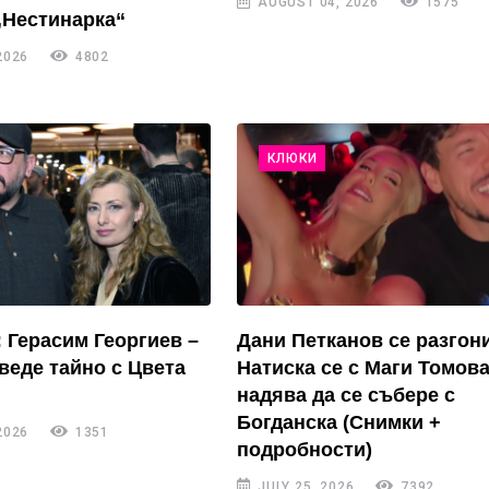
AUGUST 04, 2026
1575
„Нестинарка“
2026
4802
КЛЮКИ
: Герасим Георгиев –
Дани Петканов се разгон
зведе тайно с Цвета
Натиска се с Маги Томова
надява да се събере с
Богданска (Снимки +
2026
1351
подробности)
JULY 25, 2026
7392