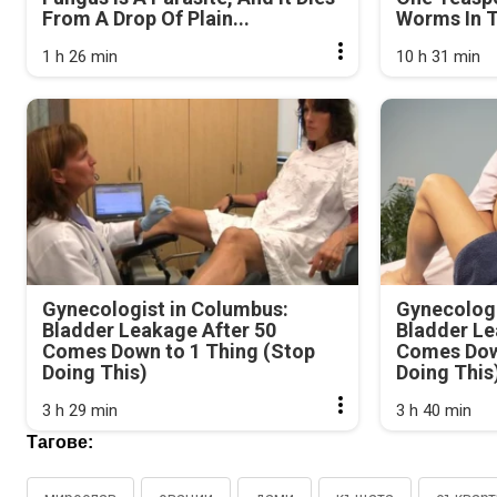
From A Drop Of Plain...
Worms In T
1 h 26 min
10 h 31 min
Gynecologist in Columbus:
Gynecologi
Bladder Leakage After 50
Bladder Le
Comes Down to 1 Thing (Stop
Comes Dow
Doing This)
Doing This
3 h 29 min
3 h 40 min
Тагове: