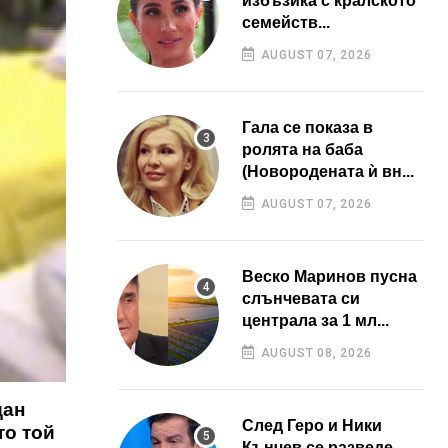
избъзика с кралското
семейств...
AUGUST 07, 2026
Гала се показа в
ролята на баба
(Новородената ѝ вн...
AUGUST 07, 2026
Веско Маринов пусна
слънчевата си
централа за 1 мл...
AUGUST 08, 2026
дан
След Геро и Ники
то той
Кънчев се разведе