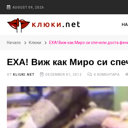
AUGUST 09, 2026
НА
Начало
Клюки
ЕХА! Виж как Миро си спечели доста фе
ЕХА! Виж как Миро си сп
ОТ
KLIUKI.NET
DECEMBER 01, 2012
0 КОМЕНТАРА