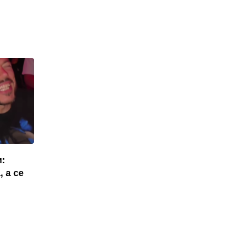
и:
, а се