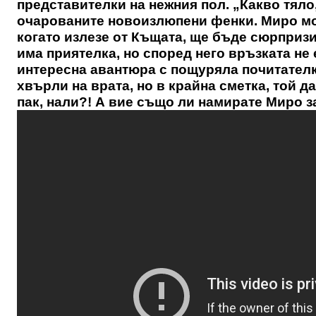
представителки на нежния пол. „Какво тяло,
очарованите новоизлюпени фенки. Миро мо
когато излезе от Къщата, ще бъде сюрпризи
има приятелка, но според него връзката не 
интересна авантюра с пощуряла почитателка
хвърли на врата, но в крайна сметка, той д
пак, нали?! А вие също ли намирате Миро з