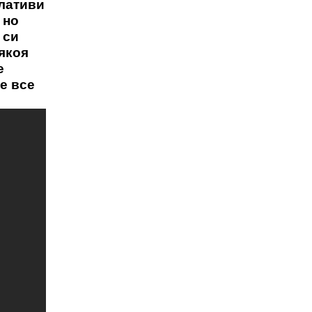
рлативи
 но
 си
някоя
е
 е все