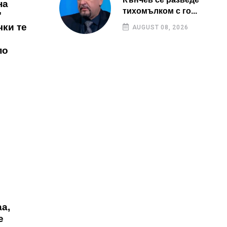
на
тихомълком с го...
"
чки те
AUGUST 08, 2026
по
а,
е