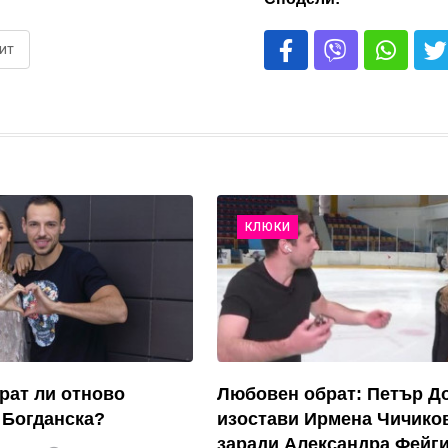
ит
КЛЮКИ
рат ли отново
Любовен обрат: Петър Д
 Богданска?
изостави Ирмена Чичико
заради Александра Фейги