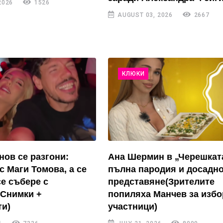
2026
1526
AUGUST 03, 2026
2667
КЛЮКИ
нов се разгони:
Ана Шермин в „Черешкат
с Маги Томова, а се
пълна пародия и досадн
се събере с
представяне(Зрителите
(Снимки +
попиляха Манчев за избо
и)
участници)