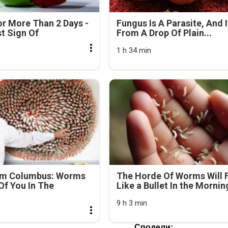
r More Than 2 Days -
Fungus Is A Parasite, And I
rst Sign Of
From A Drop Of Plain...
1 h 34 min
om Columbus: Worms
The Horde Of Worms Will F
f You In The
Like a Bullet In the Mornin
9 h 3 min
Сподели: