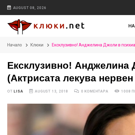
AUGUST 08, 2026
НА
Начало
Клюки
Ексклузивно! Анджелина Джоли в психиа
Ексклузивно! Анджелина 
(Актрисата лекува нервен
ОТ
LISA
AUGUST 13, 2018
0 КОМЕНТАРА
1008 