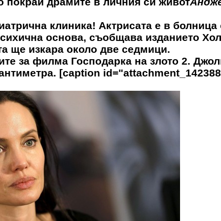
 покрай драмите в личния си живот
Андж
атрична клиника! Актрисата е в болница 
психична основа, съобщава изданието Хо
та ще изкара около две седмици.
те за филма Господарка на злото 2. Джол
антиметра. [caption id="attachment_142388