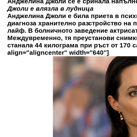
Анджелина Джоли се е сринала напълно
Джоли е влязла в лудница
Анджелина Джоли е била приета в психи
диагноза хранително разстройство на 
лайф. В болничното заведение актриса
Междувременно, тя преустанови снимки
станала 44 килограма при ръст от 170 с
align="aligncenter" width="640"]