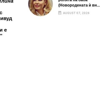
елина
(Новородената ѝ вн...
с
AUGUST 07, 2026
ливуд
и е
"