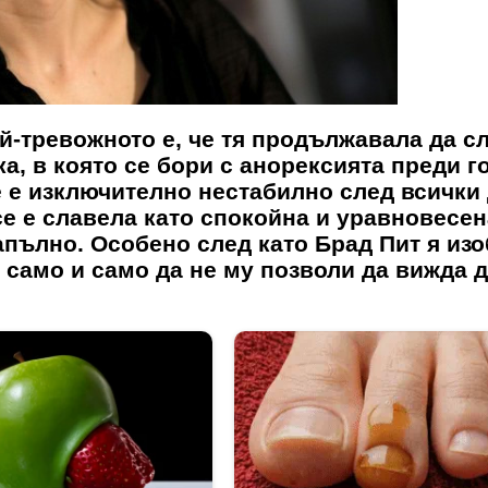
ай-тревожното е, че тя продължавала да с
а, в която се бори с анорексията преди г
е е изключително нестабилно след всички
 се е славела като спокойна и уравновесен
апълно. Особено след като Брад Пит я изо
 само и само да не му позволи да вижда 