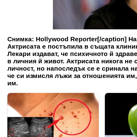
Снимка: Hollywood Reporter[/caption] Н
Актрисата е постъпила в същата клиник
Лекари издават, че психичното й здрав
в личния й живот. Актрисата никога не
личност, но напоследък се е сринала н
че си измисля лъжи за отношенията им,
им.