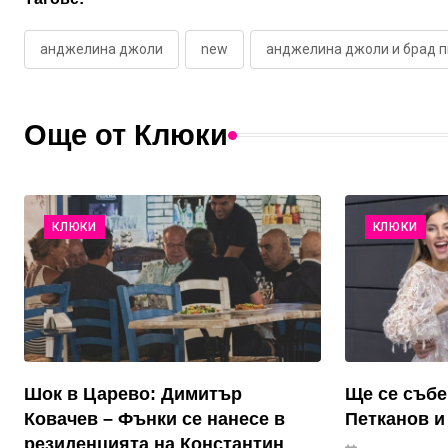
анджелина джоли
new
анджелина джоли и брад п
Още от Клюки
КЛЮКИ
КЛЮКИ
Шок в Царево: Димитър
Ще се събе
Ковачев – Фънки се нанесе в
Петканов и
резиденцията на Константин