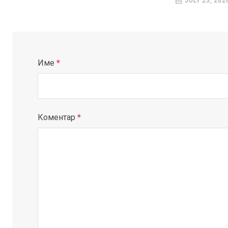
JULY 25, 202
Име
*
Коментар
*