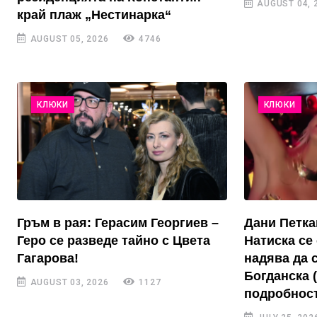
AUGUST 04, 
край плаж „Нестинарка“
AUGUST 05, 2026
4746
КЛЮКИ
КЛЮКИ
Гръм в рая: Герасим Георгиев –
Дани Петка
Геро се разведе тайно с Цвета
Натиска се 
Гагарова!
надява да 
Богданска 
AUGUST 03, 2026
1127
подробност