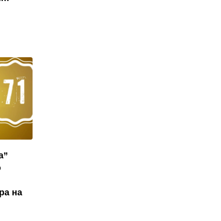
а”
о
ра на