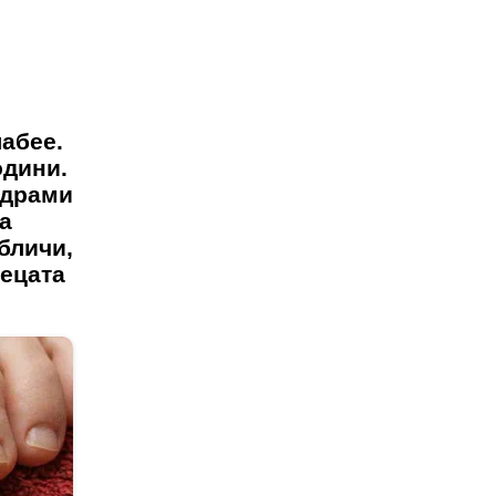
лабее.
одини.
 драми
а
бличи,
децата