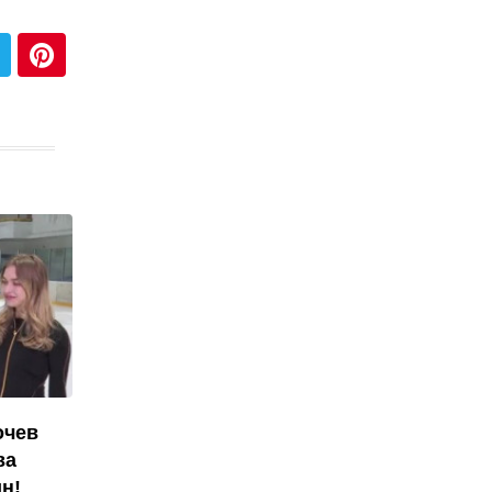
очев
ва
н!