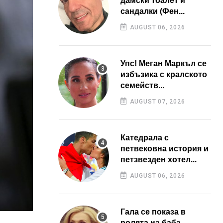
дамски тоалет и
сандалки (Фен...
AUGUST 06, 2026
Упс! Меган Маркъл се
избъзика с кралското
семейств...
AUGUST 07, 2026
Катедрала с
петвековна история и
петзвезден хотел...
AUGUST 06, 2026
Гала се показа в
ролята на баба