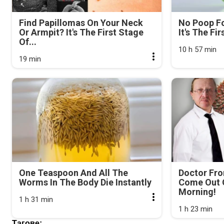
Find Papillomas On Your Neck
No Poop Fo
Or Armpit? It's The First Stage
It's The Fi
Of...
10 h 57 min
19 min
One Teaspoon And All The
Doctor Fr
Worms In The Body Die Instantly
Come Out O
Morning!
1 h 31 min
1 h 23 min
Тагове: