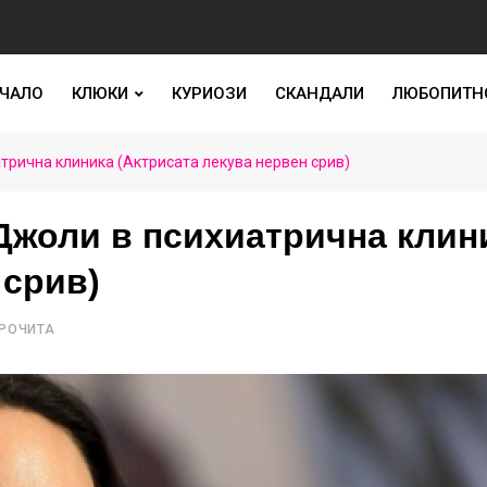
ЧАЛО
КЛЮКИ
КУРИОЗИ
СКАНДАЛИ
ЛЮБОПИТН
трична клиника (Актрисата лекува нервен срив)
Джоли в психиатрична клин
 срив)
ПРОЧИТА