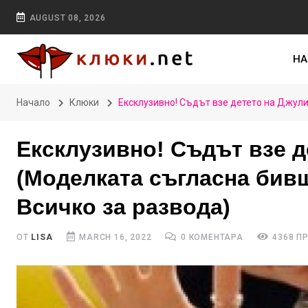
AUGUST 08, 2026
НА
Начало
Клюки
Ексклузивно! Съдът взе детето на Джули
Ексклузивно! Съдът взе д
(Моделката съгласна бивш
Всичко за развода)
ОТ
LISA
MARCH 16, 2022
0 КОМЕНТАРА
4368 П