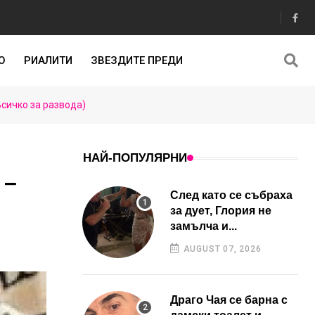
О
РИАЛИТИ
ЗВЕЗДИТЕ ПРЕДИ
Всичко за развода)
НАЙ-ПОПУЛЯРНИ
 –
След като се събраха
за дует, Глория не
замълча и...
AUGUST 07, 2026
Драго Чая се барна с