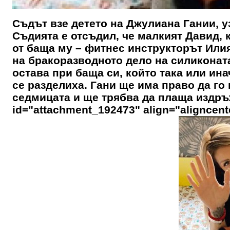
Съдът взе детето на Джулиана Гании, уз
Съдията е отсъдил, че малкият Давид, 
от баща му – фитнес инструкторът Илия
на бракоразводното дело на силиконат
остава при баща си, който така или ина
се разделиха. Гани ще има право да го
седмицата и ще трябва да плаща издръж
id="attachment_192473" align="aligncent