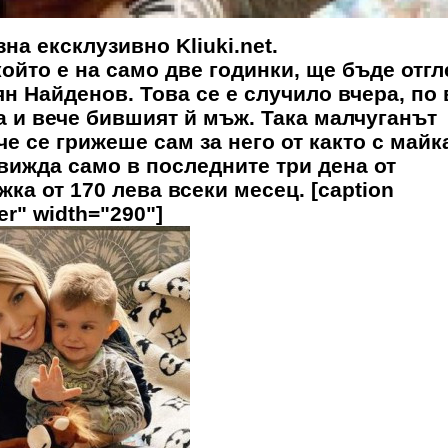
на ексклузивно Kliuki.net.
който е на само две годинки, ще бъде отг
н Найденов. Това се е случило вчера, по
а и вече бившият й мъж. Така малчуганът
че се грижеше сам за него от както с майк
 вижда само в последните три дена от
ка от 170 лева всеки месец. [caption
er" width="290"]