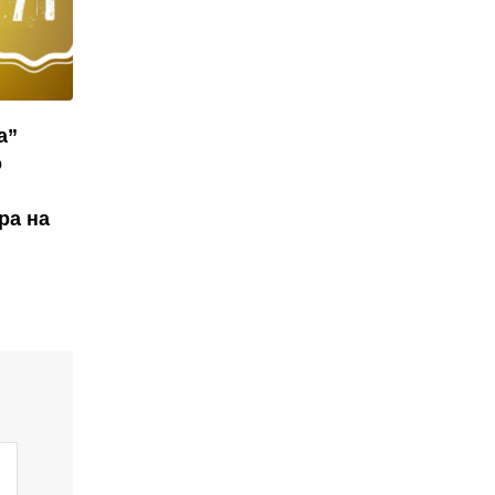
а”
о
ра на