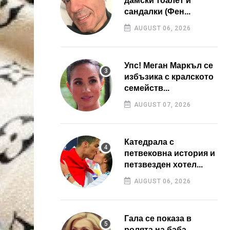
дамски тоалет и
сандалки (Фен...
AUGUST 06, 2026
Упс! Меган Маркъл се
избъзика с кралското
семейств...
AUGUST 07, 2026
Катедрала с
петвековна история и
петзвезден хотел...
AUGUST 06, 2026
Гала се показа в
ролята на баба