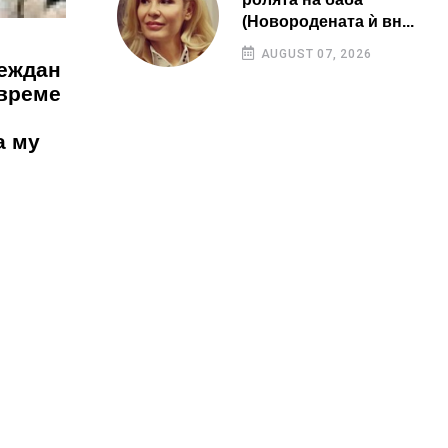
(Новородената ѝ вн...
AUGUST 07, 2026
леждан
 време
а му