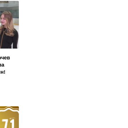
очев
ва
н!