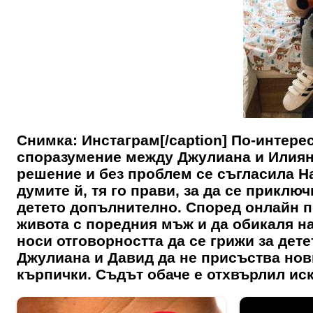
Снимка: Инстаграм[/caption] По-интерес
споразумение между Джулиана и Илиян
решение и без проблем се съгласила Н
думите й, тя го прави, за да се приклю
детето допълнително. Според онлайн по
живота с поредния мъж и да обикаля на
носи отговорността да се грижи за дет
Джулиана и Давид да не присъства нови
кърпички. Съдът обаче е отхвърлил иск