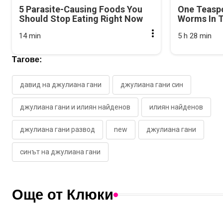
5 Parasite-Causing Foods You
One Teasp
Should Stop Eating Right Now
Worms In T
14 min
5 h 28 min
Тагове:
давид на джулиана гани
джулиана гани син
джулиана гани и илиян найденов
илиян найденов
джулиана гани развод
new
джулиана гани
синът на джулиана гани
Още от Клюки