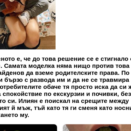
ното е, че до това решение се е стигнало
. Самата моделка няма нищо против това
айденов да вземе родителските права. По
чи бързо с развода им и да не се травмира
требителите обаче тя просто иска да си 
 спокойствие по екскурзии и почивки, без
ето си. Илиян е поискал на срещите между
ят й мъж, тъй като тя ги сменя като носн
ането му.