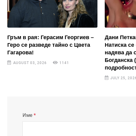
Гръм в рая: Герасим Георгиев –
Дани Петка
Геро се разведе тайно с Цвета
Натиска се 
Гагарова!
надява да 
Богданска 
AUGUST 03, 2026
1141
подробност
JULY 25, 202
Име
*