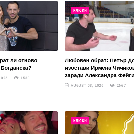
КЛЮКИ
рат ли отново
Любовен обрат: Петър Д
 Богданска?
изостави Ирмена Чичико
заради Александра Фейги
2026
1533
AUGUST 03, 2026
2667
КЛЮКИ