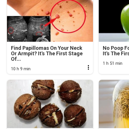
Find Papillomas On Your Neck
No Poop Fo
Or Armpit? It's The First Stage
It's The Fi
Of...
1 h 51 min
10 h 9 min