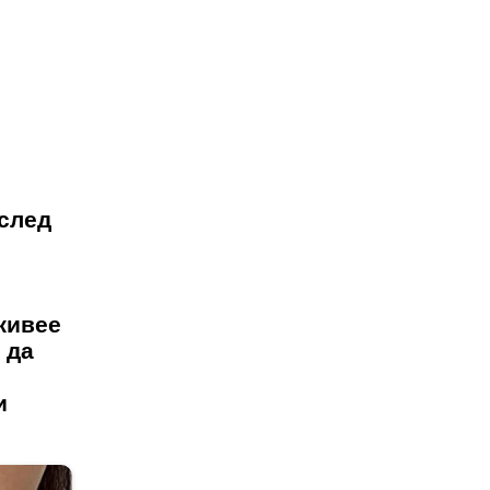
 след
живее
 да
и