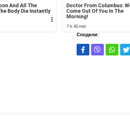
oon And All The
Doctor From Columbus: 
he Body Die Instantly
Come Out Of You In The
Morning!
7 h 45 min
Сподели: