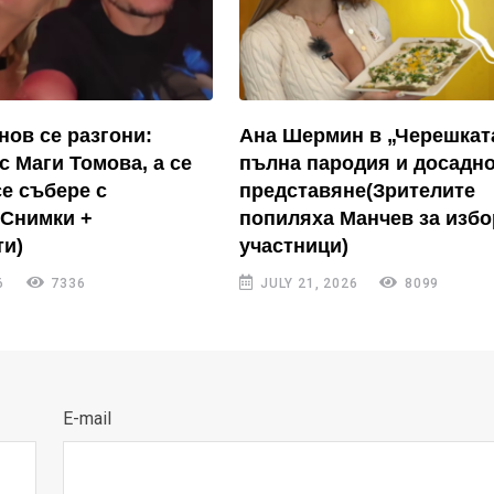
нов се разгони:
Ана Шермин в „Черешкат
с Маги Томова, а се
пълна пародия и досадн
се събере с
представяне(Зрителите
(Снимки +
попиляха Манчев за избо
и)
участници)
6
7336
JULY 21, 2026
8099
E-mail