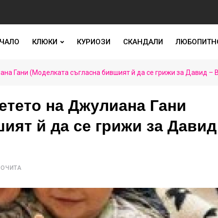
ЧАЛО
КЛЮКИ
КУРИОЗИ
СКАНДАЛИ
ЛЮБОПИТН
ана Гани (Моделката съгласна бившият й да се грижи за Давид – 
етето на Джулиана Гани
ият й да се грижи за Давид
РОЧИТА