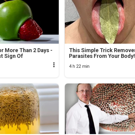
r More Than 2 Days -
This Simple Trick Removes
rst Sign Of
Parasites From Your Body!
4 h 22 min