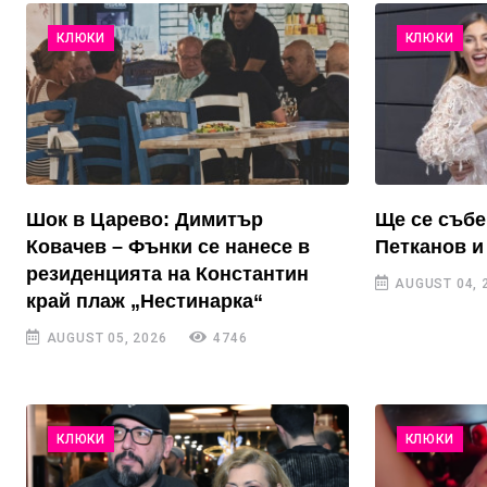
КЛЮКИ
КЛЮКИ
Шок в Царево: Димитър
Ще се събе
Ковачев – Фънки се нанесе в
Петканов и
резиденцията на Константин
AUGUST 04, 
край плаж „Нестинарка“
AUGUST 05, 2026
4746
КЛЮКИ
КЛЮКИ