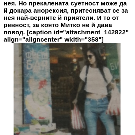
нея. Но прекалената суетност може да
й докара анорексия, притесняват се за
нея най-верните й приятели. И то от
ревност, за която Митко не й дава
повод. [caption id="attachment_142822"
align="aligncenter" width="358"]