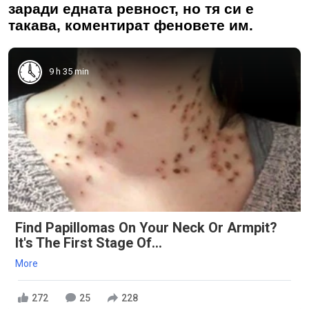
заради едната ревност, но тя си е
такава, коментират феновете им.
9 h 35 min
Find Papillomas On Your Neck Or Armpit?
It's The First Stage Of...
More
272
25
228