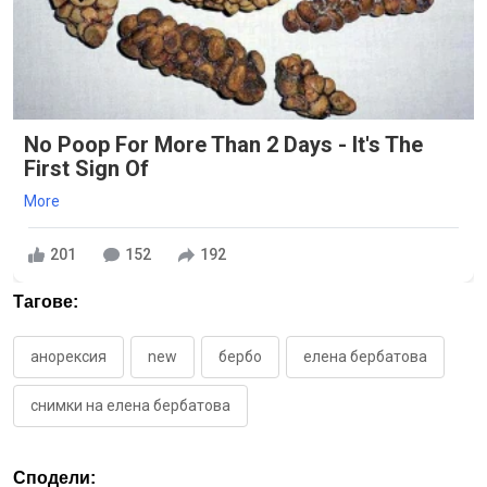
No Poop For More Than 2 Days - It's The
First Sign Of
More
201
152
192
Тагове:
анорексия
new
бербо
елена бербатова
снимки на елена бербатова
Сподели: