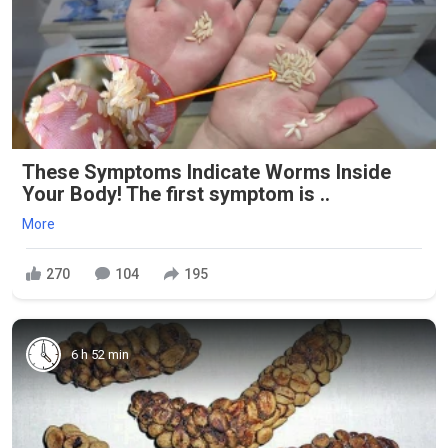
These Symptoms Indicate Worms Inside
Your Body! The first symptom is ..
More
270
104
195
6 h 52 min