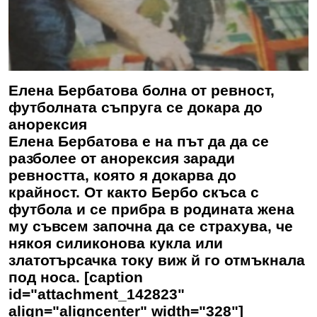
Елена Бербатова болна от ревност,
футболната съпруга се докара до
анорексия
Елена Бербатова е на път да да се
разболее от анорексия заради
ревността, която я докарва до
крайност. От както Бербо скъса с
футбола и се прибра в родината жена
му съвсем започна да се страхува, че
някоя силиконова кукла или
златотърсачка току виж й го отмъкнала
под носа. [caption
id="attachment_142823"
align="aligncenter" width="328"]