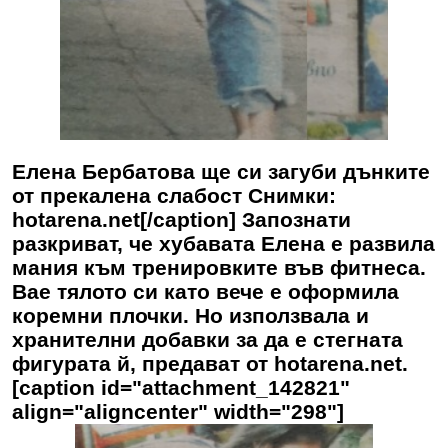
Елена Бербатова ще си загуби дънките
от прекалена слабост Снимки:
hotarena.net[/caption] Запознати
разкриват, че хубавата Елена е развила
мания към тренировките във фитнеса.
Вае тялото си като вече е оформила
коремни плочки. Но използвала и
хранителни добавки за да е стегната
фигурата й, предават от hotarena.net.
[caption id="attachment_142821"
align="aligncenter" width="298"]