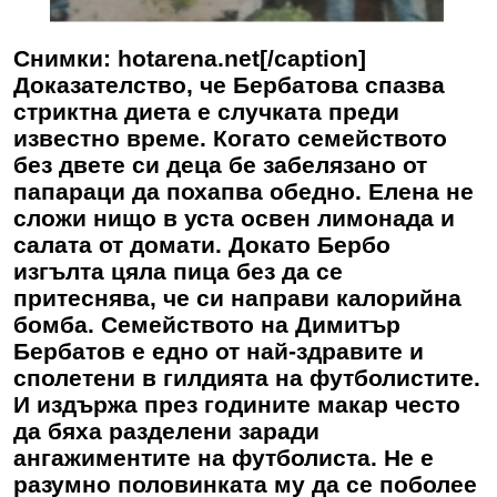
Снимки: hotarena.net[/caption]
Доказателство, че Бербатова спазва
стриктна диета е случката преди
известно време. Когато семейството
без двете си деца бе забелязано от
папараци да похапва обедно. Елена не
сложи нищо в уста освен лимонада и
салата от домати. Докато Бербо
изгълта цяла пица без да се
притеснява, че си направи калорийна
бомба. Семейството на Димитър
Бербатов е едно от най-здравите и
сполетени в гилдията на футболистите.
И издържа през годините макар често
да бяха разделени заради
ангажиментите на футболиста. Не е
разумно половинката му да се поболее