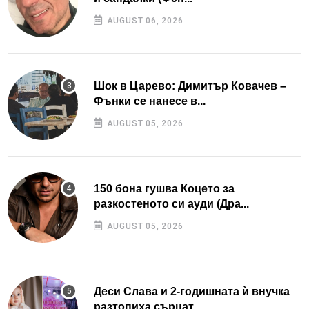
AUGUST 06, 2026
Шок в Царево: Димитър Ковачев –
Фънки се нанесе в...
AUGUST 05, 2026
150 бона гушва Коцето за
разкостеното си ауди (Дра...
AUGUST 05, 2026
Деси Слава и 2-годишната ѝ внучка
разтопиха сърцат...