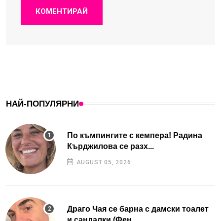
КОМЕНТИРАЙ
НАЙ-ПОПУЛЯРНИ
По къмпингите с кемпера! Радина
Кърджилова се разх...
AUGUST 05, 2026
Драго Чая се барна с дамски тоалет
и сандалки (Фен...