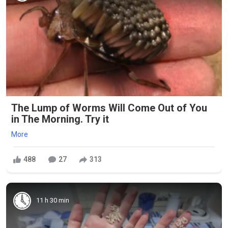
The Lump of Worms Will Come Out of You
in The Morning. Try it
More
488
27
313
11 h 30 min