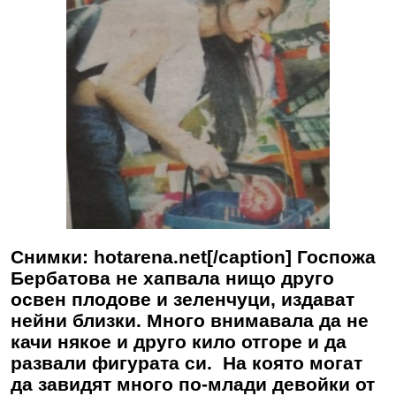
Снимки: hotarena.net[/caption] Госпожа
Бербатова не хапвала нищо друго
освен плодове и зеленчуци, издават
нейни близки. Много внимавала да не
качи някое и друго кило отгоре и да
развали фигурата си. На която могат
да завидят много по-млади девойки от