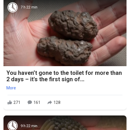
7 h 22 min
You haven’t gone to the toilet for more than
2 days – it's the first sign of...
More
271
161
128
9 h 22 min