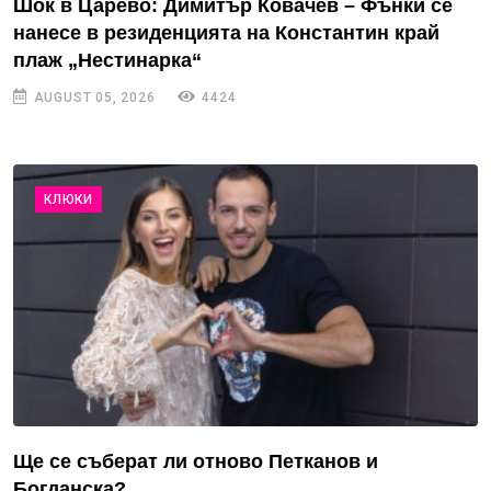
Шок в Царево: Димитър Ковачев – Фънки се
нанесе в резиденцията на Константин край
плаж „Нестинарка“
AUGUST 05, 2026
4424
КЛЮКИ
Ще се съберат ли отново Петканов и
Богданска?