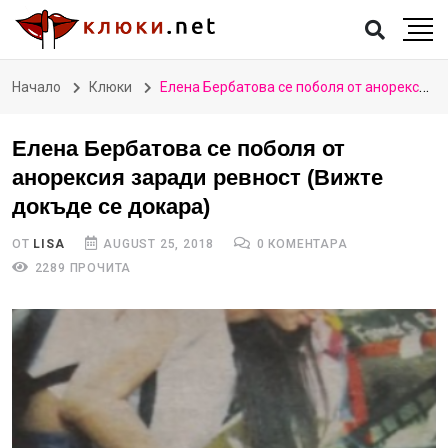
Начало
Клюки
Елена Бербатова се поболя от анорексия заради ревност (Вижте докъде се докара)
Елена Бербатова се поболя от
анорексия заради ревност (Вижте
докъде се докара)
ОТ
LISA
AUGUST 25, 2018
0 КОМЕНТАРА
2289 ПРОЧИТА