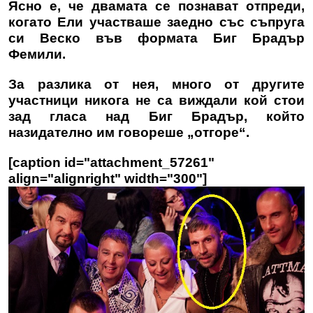
Ясно е, че двамата се познават отпреди,
когато Ели участваше заедно със съпруга
си Веско във формата Биг Брадър
Фемили.
За разлика от нея, много от другите
участници никога не са виждали кой стои
зад гласа над Биг Брадър, който
назидателно им говореше „отгоре“.
[caption id="attachment_57261"
align="alignright" width="300"]