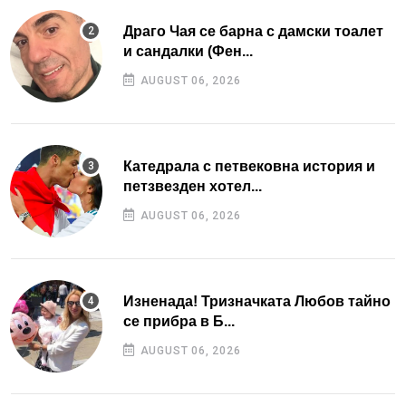
Драго Чая се барна с дамски тоалет
и сандалки (Фен...
AUGUST 06, 2026
Катедрала с петвековна история и
петзвезден хотел...
AUGUST 06, 2026
Изненада! Тризначката Любов тайно
се прибра в Б...
AUGUST 06, 2026