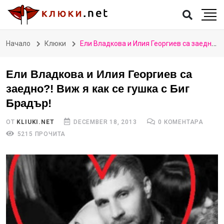
Начало
Клюки
Ели Владкова и Илия Георгиев са заедно?! Виж я как се гушка с Биг Брадър!
Ели Владкова и Илия Георгиев са
заедно?! Виж я как се гушка с Биг
Брадър!
ОТ
KLIUKI.NET
DECEMBER 18, 2013
0 КОМЕНТАРА
5215 ПРОЧИТА