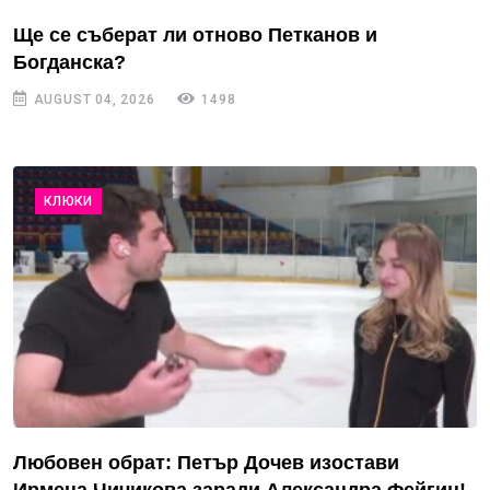
Ще се съберат ли отново Петканов и
Богданска?
AUGUST 04, 2026
1498
КЛЮКИ
Любовен обрат: Петър Дочев изостави
Ирмена Чичикова заради Александра Фейгин!