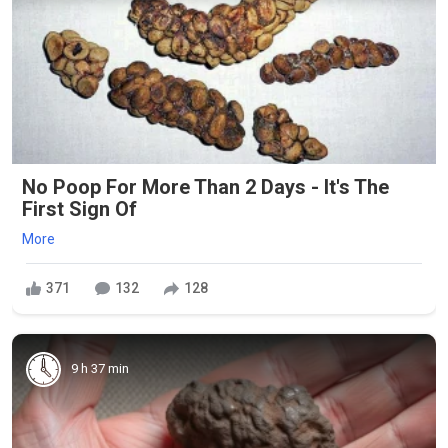
No Poop For More Than 2 Days - It's The
First Sign Of
More
371
132
128
9 h 37 min