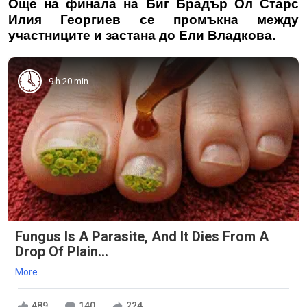
Още на финала на Биг Брадър Ол Старс
Илия Георгиев се промъкна между
участниците и застана до Ели Владкова.
9 h 20 min
Fungus Is A Parasite, And It Dies From A
Drop Of Plain...
More
489
140
224