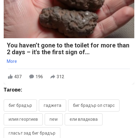
You haven’t gone to the toilet for more than
2 days – it's the first sign of...
More
437
196
312
Тагове:
биг брадър
гаджета
биг брадър ол старс
илия георгиев
new
ели владкова
гласът зад биг брадър