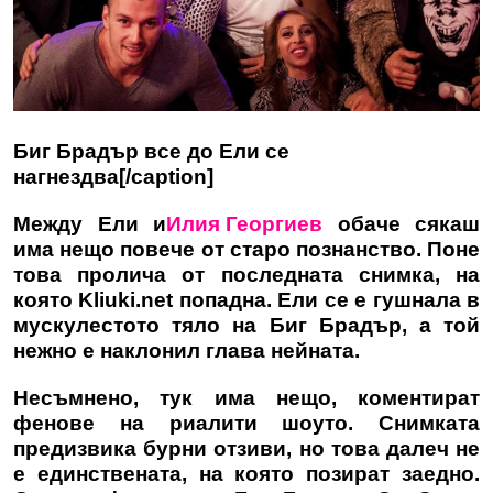
Биг Брадър все до Ели се
нагнездва[/caption]
Между Ели и
Илия Георгиев
обаче сякаш
има нещо повече от старо познанство. Поне
това пролича от последната снимка, на
която
Kliuki.net
попадна. Ели се е гушнала в
мускулестото тяло на Биг Брадър, а той
нежно е наклонил глава нейната.
Несъмнено, тук има нещо, коментират
фенове на риалити шоуто. Снимката
предизвика бурни отзиви, но това далеч не
е единствената, на която позират заедно.