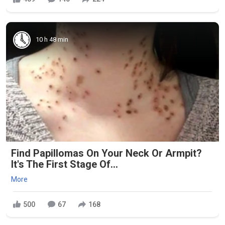
10 h 48 min
Find Papillomas On Your Neck Or Armpit?
It's The First Stage Of...
More
500
67
168