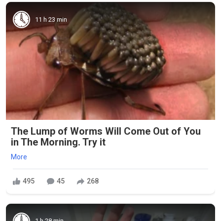
11 h 23 min
The Lump of Worms Will Come Out of You
in The Morning. Try it
More
495
45
268
1 h 28 min