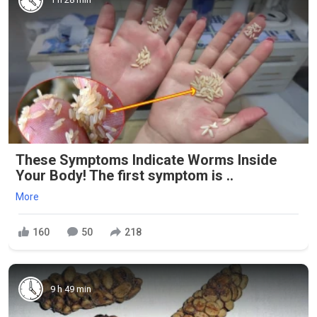
These Symptoms Indicate Worms Inside
Your Body! The first symptom is ..
More
160
50
218
9 h 49 min