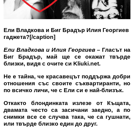
Ели Владкова и Биг Брадър Илия Георгиев
гаджета?[/caption]
Ели Владкова и Илия Георгиев
– Гласът на
Биг Брадър, май ще се окажат твърде
близки, видя с очите си
Kliuki.net.
Не е тайна, че красавецът поддържа добри
отношения със своите съквартиранти, но
по всичко личи, че с Ели си е най-близък.
Откакто блондинката излезе от Къщата,
двамата често са засичани заедно, а по
снимки все се случва така, че са гушнати,
или твърде близко един до друг.