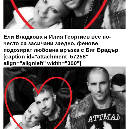
Ели Владкова и Илия Георгиев все по-
често са засичани заедно, фенове
подозират любовна връзка с Биг Брадър
[caption id="attachment_57258"
align="alignleft" width="300"]