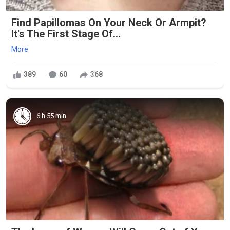
Find Papillomas On Your Neck Or Armpit?
It's The First Stage Of...
More
389
60
368
6 h 55 min