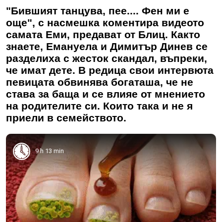
"Бившият танцува, пее.... Фен ми е
още", с насмешка коментира видеото
самата Еми, предават от Блиц. Както
знаете, Емануела и Димитър Динев се
разделиха с жесток скандал, въпреки,
че имат дете. В редица свои интервюта
певицата обвинява богаташа, че не
става за баща и се влияе от мнението
на родителите си. Които така и не я
приели в семейството.
9 h 13 min