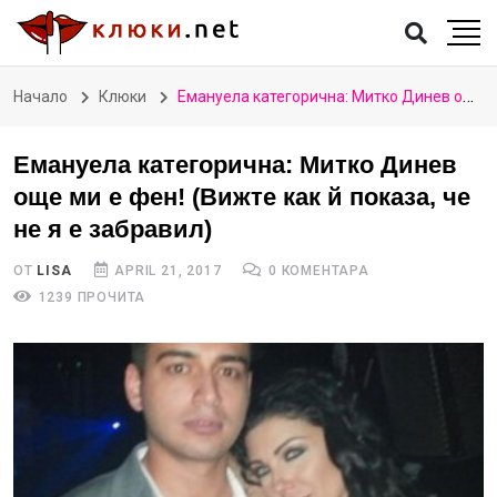
Начало
Клюки
Емануела категорична: Митко Динев още ми е фен! (Вижте как й показа, че не я е забравил)
Емануела категорична: Митко Динев
още ми е фен! (Вижте как й показа, че
не я е забравил)
ОТ
LISA
APRIL 21, 2017
0 КОМЕНТАРА
1239 ПРОЧИТА