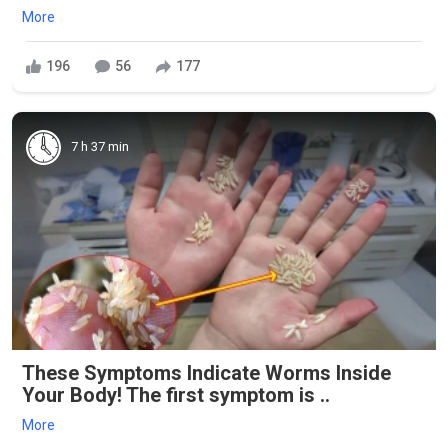
More
196
56
177
7 h 37 min
These Symptoms Indicate Worms Inside
Your Body! The first symptom is ..
More