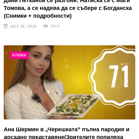
Дани Петканов се разгони: Натиска се с Маги
Томова, а се надява да се събере с Богданска
(Снимки + подробности)
JULY 25, 2026
7315
КЛЮКИ
Ана Шермин в „Черешката” пълна пародия и
досадно представяне(Зрителите попиляха