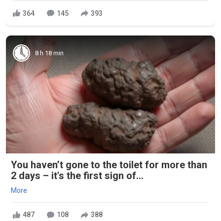
364
145
393
8 h 18 min
You haven’t gone to the toilet for more than
2 days – it's the first sign of...
More
487
108
388