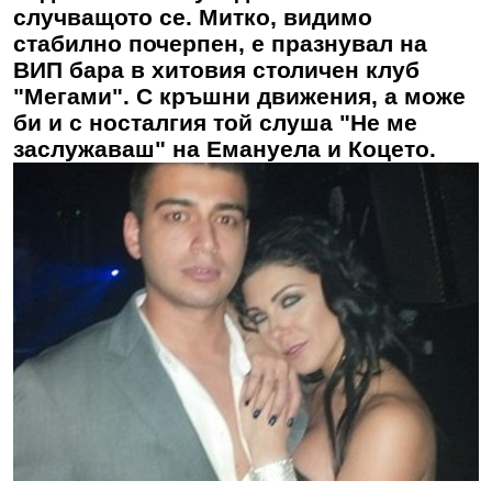
случващото се. Митко, видимо
стабилно почерпен, е празнувал на
ВИП бара в хитовия столичен клуб
"Мегами". С кръшни движения, а може
би и с носталгия той слуша "Не ме
заслужаваш" на Емануела и Коцето.