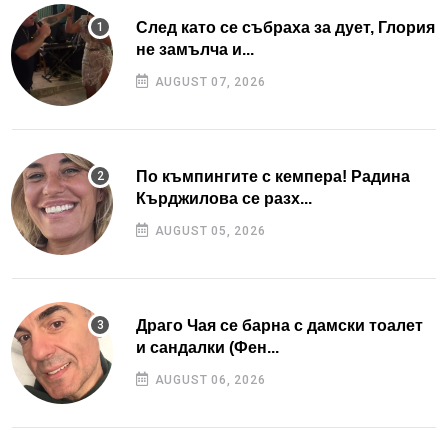
След като се събраха за дует, Глория
не замълча и...
AUGUST 07, 2026
По къмпингите с кемпера! Радина
Кърджилова се разх...
AUGUST 05, 2026
Драго Чая се барна с дамски тоалет
и сандалки (Фен...
AUGUST 06, 2026