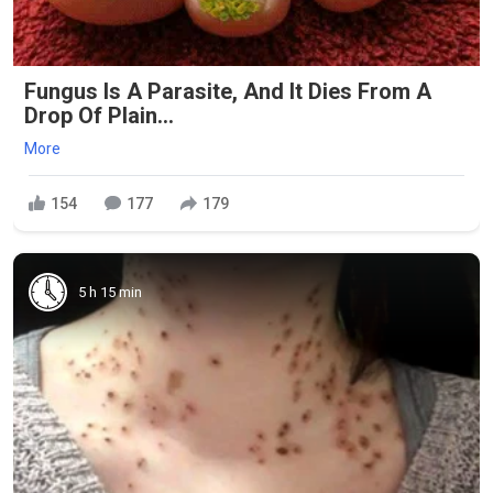
Fungus Is A Parasite, And It Dies From A
Drop Of Plain...
More
154
177
179
5 h 15 min