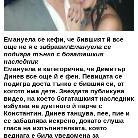
Емануела се кефи, че бившият й все
още не я е забравил
Емануела се
подигра тънко с богаташкия
наследник
Емануела е категорична, че Димитър
Динев все още й е фен. Певицата се
подигра доста тънко с бившия си, от
когото има дете. Звездата публикува
видео, на което богаташкият наследник
избухва на дуетното й парче с
Константин. Динев танцува, пее, пие и
се забавлява искрено, докато слуша
гласа на изпълнителката, която
веднага е била уведомена за