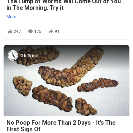
The Lump of Worms Will Come Out of You
in The Morning. Try it
More
247
175
91
3 h 18 min
No Poop For More Than 2 Days - It's The
First Sign Of