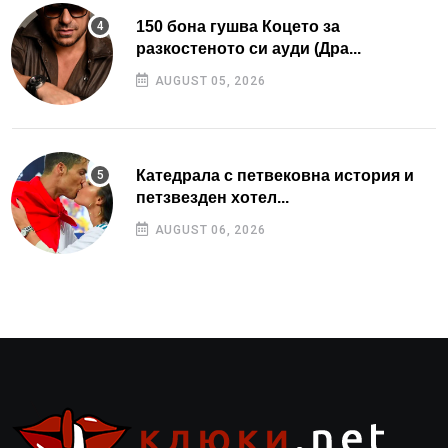
150 бона гушва Коцето за
разкостеното си ауди (Дра...
AUGUST 05, 2026
Катедрала с петвековна история и
петзвезден хотел...
AUGUST 06, 2026