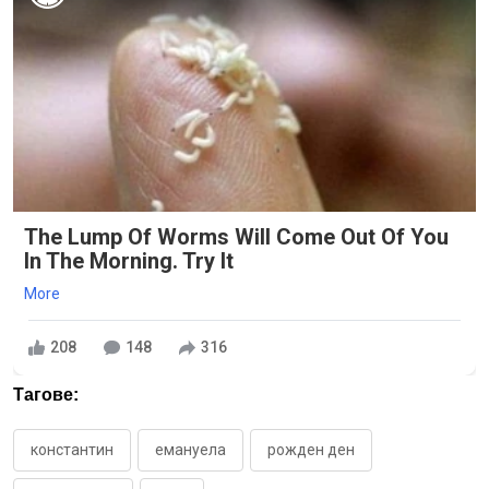
The Lump Of Worms Will Come Out Of You
In The Morning. Try It
More
208
148
316
Тагове:
константин
емануела
рожден ден