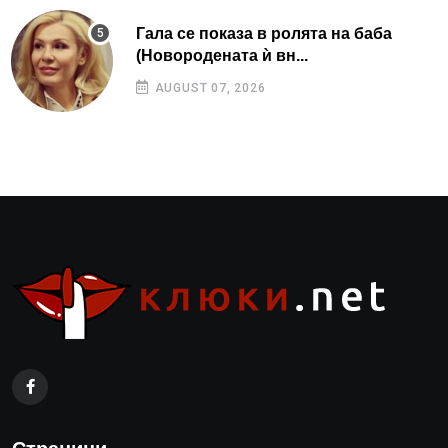
Гала се показа в ролята на баба
(Новородената ѝ вн...
AUGUST 07, 2026