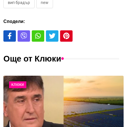
вип брадър
new
Сподели:
Още от Клюки
КЛЮКИ