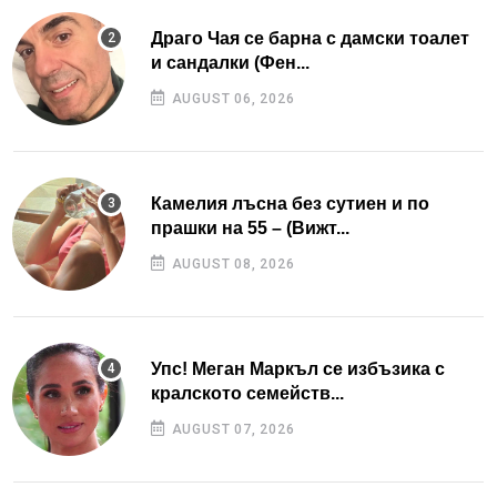
Драго Чая се барна с дамски тоалет
и сандалки (Фен...
AUGUST 06, 2026
Камелия лъсна без сутиен и по
прашки на 55 – (Вижт...
AUGUST 08, 2026
Упс! Меган Маркъл се избъзика с
кралското семейств...
AUGUST 07, 2026