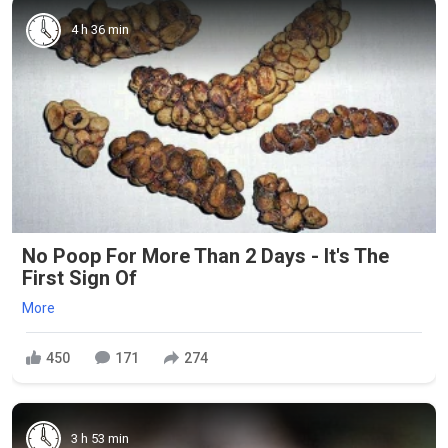
4 h 36 min
No Poop For More Than 2 Days - It's The
First Sign Of
More
450
171
274
3 h 53 min