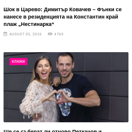
Шок в Царево: Димитър Ковачев – Фънки се
нанесе в резиденцията на Константин край
плаж „Нестинарка“
AUGUST 05, 2026
4760
КЛЮКИ
Ще се съберат ли отново Петканов и