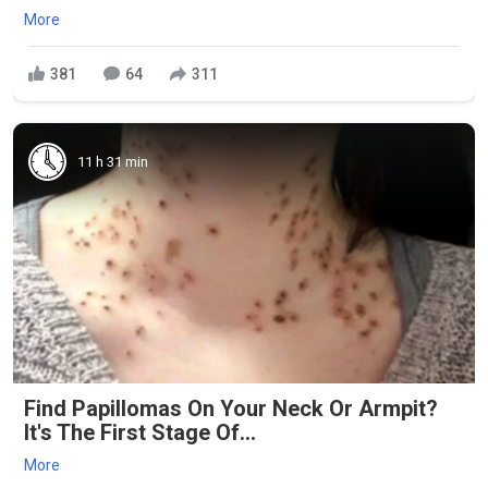
More
381
64
311
11 h 31 min
Find Papillomas On Your Neck Or Armpit?
It's The First Stage Of...
More