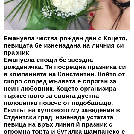
Емануела чества рожден ден с Коцето,
певицата бе изненадана на личния си
празник
Емануела снощи бе звездна
рожденичка. Тя посрещна празника си
в компанията на Константин. Който от
скоро според мълвата е спряган за
неин любовник. Коцето организира
тържеството за своята дуетна
половинка повече от подобаващо.
Екипът на култовото му заведение в
Стдентски град изненада устатата
певица на връх линия й празник с
огромна торта и бутилка шампанско с