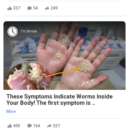
337
54
249
7 h 39 min
These Symptoms Indicate Worms Inside
Your Body! The first symptom is ..
More
493
164
337