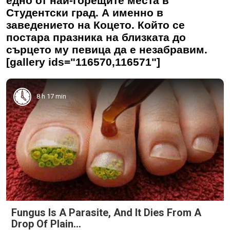
едно от най-горещите места в
Студентски град. А именно в
заведението на Коцето. Който се
постара празника на близката до
сърцето му певица да е незабравим.
[gallery ids="116570,116571"]
8 h 17 min
Fungus Is A Parasite, And It Dies From A
Drop Of Plain...