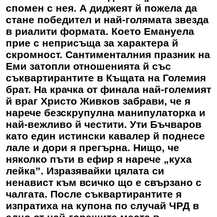
спомен с нея. А диджеят й пожела да
стане победител и най-голямата звезда
в риалити формата. Което Емануела
прие с неприсъща за характера й
скромност. Сантименталния празник на
Еми затопли отношенията й със
съквартирантите в Къщата на Големия
брат. На крачка от финала най-големият
й враг Христо Живков забрави, че я
нарече безскрупулна манипулаторка и
най-вежливо й честити. Ути Бъчваров
като един истински кавалер й поднесе
лале и дори я прегърна. Нищо, че
няколко пъти в ефир я нарече „куха
лейка”. Изразявайки цялата си
ненавист към всичко що е свързано с
чалгата. После съквартирантите я
изпратиха на купона по случай ЧРД в