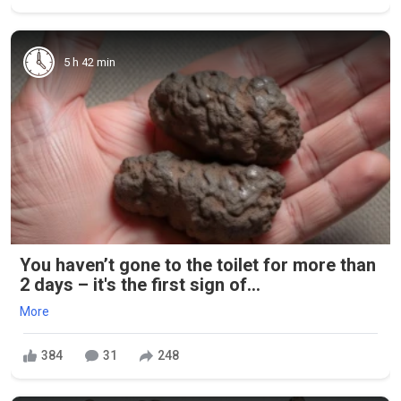
5 h 42 min
You haven’t gone to the toilet for more than
2 days – it's the first sign of...
More
384
31
248