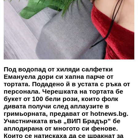
Под водопад от хиляди салфетки
Емануела дори си хапна парче от
тортата. Подадено й в устата с ръка от
персонала. Черешката на тортата бе
букет от 100 бели рози, които фолк
дивата получи след аплаузите в
гримьорната, предават от hotnews.bg.
Участничката във „ВИП Брадър” бе
аплодирана от многото си фенове.
Които се натискаха да се щракнат за