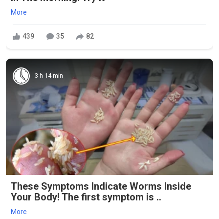
More
439
35
82
3 h 14 min
These Symptoms Indicate Worms Inside
Your Body! The first symptom is ..
More