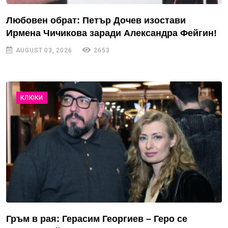
Любовен обрат: Петър Дочев изостави
Ирмена Чичикова заради Александра Фейгин!
AUGUST 03, 2026
2653
КЛЮКИ
Гръм в рая: Герасим Георгиев – Геро се