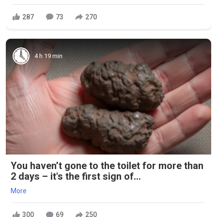
287
73
270
4 h 19 min
You haven’t gone to the toilet for more than
2 days – it's the first sign of...
More
300
69
250