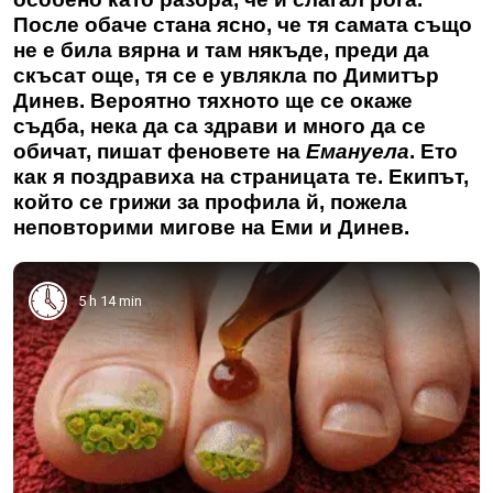
После обаче стана ясно, че тя самата също
не е била вярна и там някъде, преди да
скъсат още, тя се е увлякла по Димитър
Динев. Вероятно тяхното ще се окаже
съдба, нека да са здрави и много да се
обичат, пишат феновете на
Емануела
. Ето
как я поздравиха на страницата те. Екипът,
който се грижи за профила й, пожела
неповторими мигове на Еми и Динев.
5 h 14 min