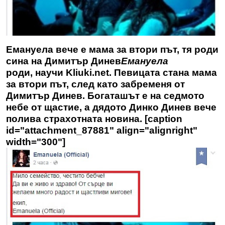
Емануела вече е мама за втори път, тя роди
сина на Димитър Динев
Емануела
роди, научи
Kliuki.net
. Певицата стана мама
за втори път, след като забременя от
Димитър Динев. Богаташът е на седмото
небе от щастие, а дядото Динко Динев вече
полива страхотната новина. [caption
id="attachment_87881" align="alignright"
width="300"]