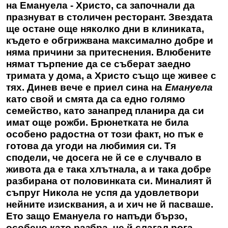
на Емануела - Христо, са започнали да
празнуват в столичен ресторант. Звездата
ще остане още няколко дни в клиниката,
където е обгрижвана максимално добре и
няма причини за притеснения. Влюбените
нямат търпение да се съберат заедно
тримата у дома, а Христо също ще живее с
тях. Динев вече е приел сина на
Емануела
като свой и смята да са едно голямо
семейство, като занапред планира да си
имат още рожби. Брюнетката не била
особено радостна от този факт, но пък е
готова да угоди на любимия си. Тя
сподели, че досега не й се е случвало в
живота да е така хлътнала, а и така добре
разбирана от половинката си. Миналият й
съпруг Никола не успя да удовлетвори
нейните изисквания, а и хич не й пасваше.
Ето защо Емануела го напъди бързо,
особено като разбра, че й слагал рога.