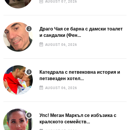
AUGUST 07, 2026
Драго Чая се барна с дамски тоалет
и сандалки (Фен...
AUGUST 06, 2026
Катедрала с петвековна история и
петзвезден хотел...
AUGUST 06, 2026
Упс! Меган Маркъл се избъзика с
кралското семейств...