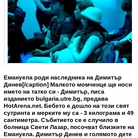
Емануела роди наследника на Димитър
Динев[/caption] Малкото момченце ще носи
името на татко си - Димитър, писа
изданието bulgaria.utre.bg, предава
HotArena.net. Бебето е дошло на този свят
сутринта и мерките му са - 3 килограма и 49
сантиметра. Събитието се е случило в
болница Свети Лазар, посочват близките на
Емануела. Димитър Динев и голямото дете