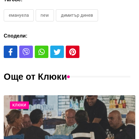
емануела
new
димитър динев
Сподели:
Още от Клюки
КЛЮКИ