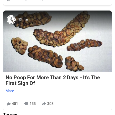
13 min
No Poop For More Than 2 Days - It's The
First Sign Of
More
401
155
308
Тагове: