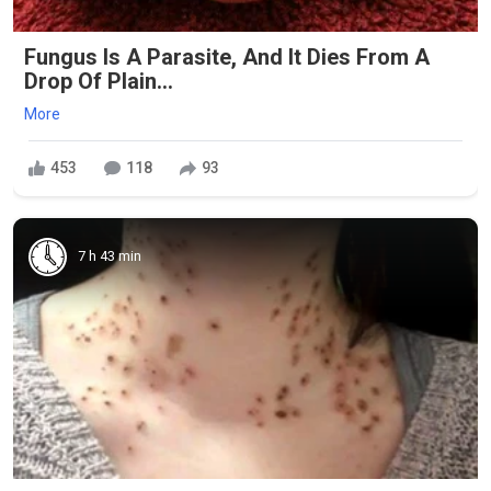
Fungus Is A Parasite, And It Dies From A
Drop Of Plain...
More
453
118
93
7 h 43 min