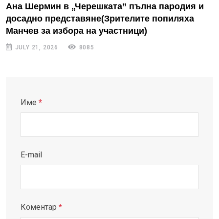
Ана Шермин в „Черешката” пълна пародия и
досадно представяне(Зрителите попиляха
Манчев за избора на участници)
JULY 21, 2026
8085
Име
*
E-mail
Коментар
*