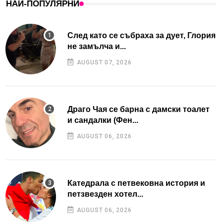
НАЙ-ПОПУЛЯРНИ
След като се събраха за дует, Глория
не замълча и...
AUGUST 07, 2026
Драго Чая се барна с дамски тоалет
и сандалки (Фен...
AUGUST 06, 2026
Катедрала с петвековна история и
петзвезден хотел...
AUGUST 06, 2026