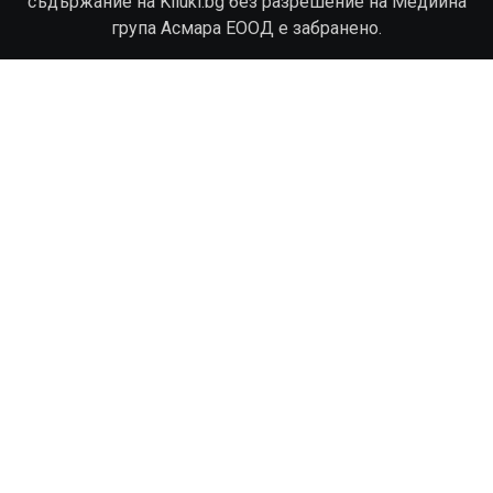
съдържание на Kliuki.bg без разрешение на Медийна
група Асмара ЕООД е забранено.