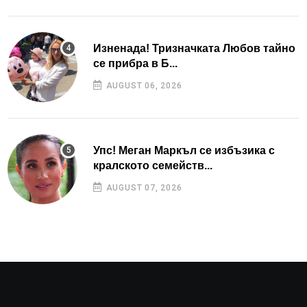
Изненада! Тризначката Любов тайно
се прибра в Б...
AUGUST 06, 2026
Упс! Меган Маркъл се избъзика с
кралското семейств...
AUGUST 07, 2026