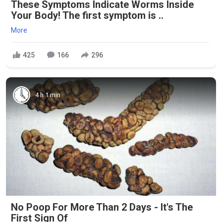
These Symptoms Indicate Worms Inside
Your Body! The first symptom is ..
More
425
166
296
4 h 1 min
No Poop For More Than 2 Days - It's The
First Sign Of