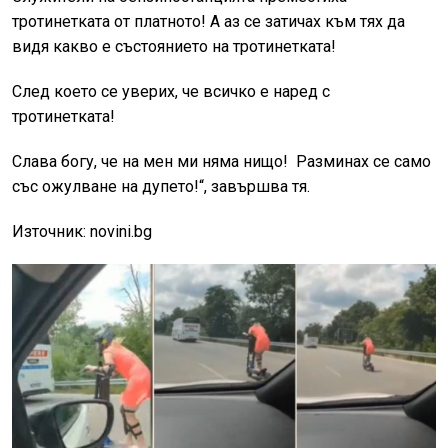
тротинетката от платното! А аз се затичах към тях да
видя какво е състоянието на тротинетката!
След което се уверих, че всичко е наред с
тротинетката!
Слава богу, че на мен ми няма нищо! Разминах се само
със ожулване на дупето!“, завършва тя.
Източник: novini.bg