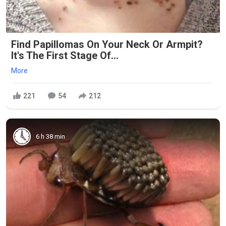
Find Papillomas On Your Neck Or Armpit?
It's The First Stage Of...
More
221
54
212
6 h 38 min