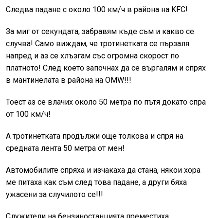
Следва падане с около 100 км/ч в района на KFC!
За миг от секундата, забравям къде съм и какво се
случва! Само виждам, че тротинетката се пързаля
напред и аз се хлъзгам със огромна скорост по
платното! След което започнах да се въргалям и спрях
в мантинелата в района на OMW!!!
Тоест аз се влачих около 50 метра по пътя докато спра
от 100 км/ч!
А тротинетката продължи още толкова и спря на
средната лента 50 метра от мен!
Автомобилите спряха и изчакаха да стана, някои хора
ме питаха как съм след това падане, а други бяха
ужасени за случилото се!!!
Служители на бензиностанцията преместиха