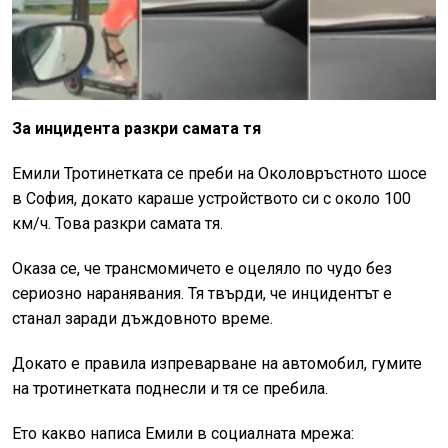
За инцидента разкри самата тя
Емили Тротинетката се преби на Околовръстното шосе
в София, докато караше устройството си с около 100
км/ч. Това разкри самата тя.
Оказа се, че трансмомичето е оцеляло по чудо без
сериозно наранявания. Тя твърди, че инцидентът е
станал заради дъждовното време.
Докато е правила изпреварване на автомобил, гумите
на тротинетката поднесли и тя се пребила.
Ето какво написа Емили в социалната мрежа: