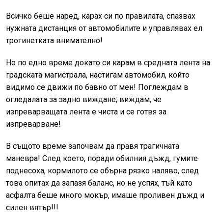
Всичко беше наред, карах си по правилата, спазвах
нужната дистанция от автомобилите и управлявах ел.
тротинетката внимателно!
Но по едно време докато си карам в средната лента на
градската магистрала, настигам автомобил, който
видимо се движи по бавно от мен! Поглеждам в
огледалата за задно виждане; виждам, че
изпреварващата лента е чиста и се готвя за
изпреварване!
В същото време започвам да правя трагичната
маневра! След което, поради обилния дъжд, гумите
поднесоха, кормилото се обърна рязко наляво, след
това опитах да запазя баланс, но не успях, тъй като
асфалта беше много мокър, имаше проливен дъжд и
силен вятър!!!