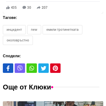
435
30
207
Тагове:
инцидент
new
емили тротинетката
околовръстно
Сподели:
Още от Клюки