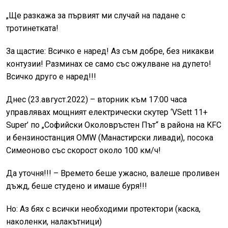
„Ще разкажа за първият ми случай на падане с
тротинетката!
За щастие: Всичко е наред! Аз съм добре, без никакви
контузии! Разминах се само със ожулване на дупето!
Всичко друго е наред!!!
Днес (23.август.2022) – вторник към 17:00 часа
управлявах мощният електрически скутер ‘VSett 11+
Super’ по „Софийски Околовръстен Път“ в района на KFC
и бензиностанция OMW (Манастирски ливади), посока
Симеоново със скорост около 100 км/ч!
Да уточня!!! – Времето беше ужасно, валеше проливен
дъжд, беше студено и имаше буря!!!
Но: Аз бях с всички необходими протектори (каска,
наколенки, налакътници)