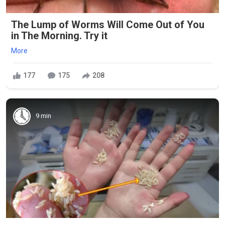
The Lump of Worms Will Come Out of You
in The Morning. Try it
More
177
175
208
9 min