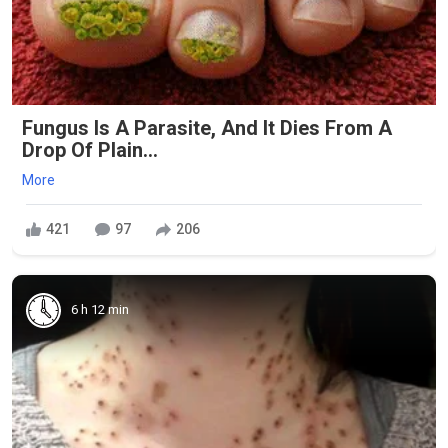
Fungus Is A Parasite, And It Dies From A
Drop Of Plain...
More
421
97
206
6 h 12 min