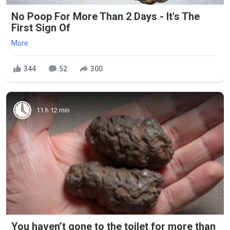
No Poop For More Than 2 Days - It's The
First Sign Of
More
344
52
300
11 h 12 min
You haven’t gone to the toilet for more than