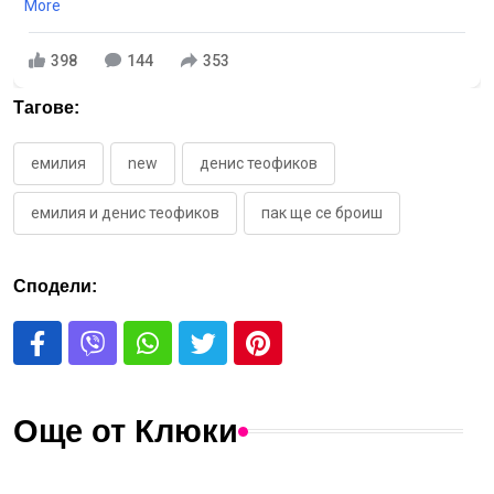
More
398
144
353
Тагове:
емилия
new
денис теофиков
емилия и денис теофиков
пак ще се броиш
Сподели:
Още от Клюки