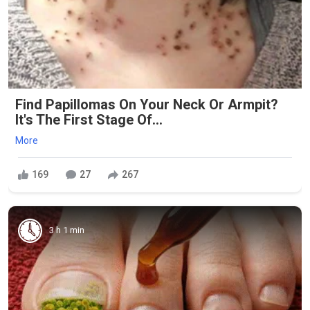
Find Papillomas On Your Neck Or Armpit?
It's The First Stage Of...
More
169
27
267
3 h 1 min