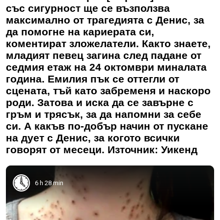
със сигурност ще се възползва
максимално от трагедията с Денис, за
да помогне на кариерата си,
коментират зложелатели. Както знаете,
младият певец загина след падане от
седмия етаж на 24 октомври миналата
година. Емилия пък се оттегли от
сцената, тъй като забременя и наскоро
роди. Затова и иска да се завърне с
гръм и трясък, за да напомни за себе
си. А какъв по-добър начин от пускане
на дует с Денис, за когото всички
говорят от месеци. Източник: Уикенд
6 h 28 min