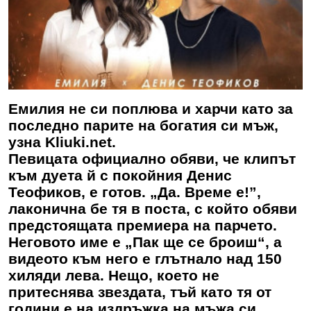
Емилия не си поплюва и харчи като за
последно парите на богатия си мъж,
узна Kliuki.net.
Певицата официално обяви, че клипът
към дуета й с покойния Денис
Теофиков, е готов. „Да. Време е!”,
лаконична бе тя в поста, с който обяви
предстоящата премиера на парчето.
Неговото име е „Пак ще се броиш“, а
видеото към него е глътнало над 150
хиляди лева. Нещо, което не
притеснява звездата, тъй като тя от
години е на издръжка на мъжа си.