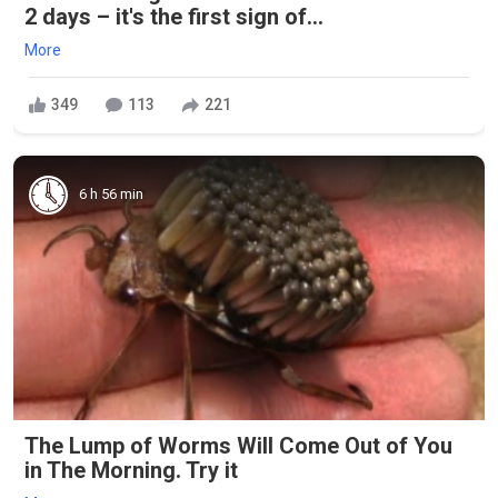
2 days – it's the first sign of...
More
349
113
221
6 h 56 min
The Lump of Worms Will Come Out of You
in The Morning. Try it