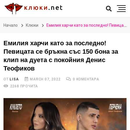
Начало
Клюки
Емилия харчи като за последно! Певицата се бръкна със 150 бона за клип на дуета с покойния Денис Теофиков
Емилия харчи като за последно!
Певицата се бръкна със 150 бона за
клип на дуета с покойния Денис
Теофиков
ОТ
LISA
MARCH 07, 2022
0 КОМЕНТАРА
2268 ПРОЧИТА