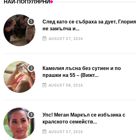
НАЙ-ПОПУЛЯРНИ
След като се събраха за дует, Глория
не замълча и...
AUGUST 07, 2026
Камелия лъсна без сутиен и по
прашки на 55 – (Вижт...
AUGUST 08, 2026
Упс! Меган Маркъл се избъзика с
кралското семейств...
AUGUST 07, 2026