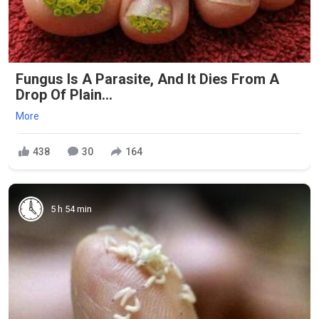
Fungus Is A Parasite, And It Dies From A
Drop Of Plain...
More
438
30
164
5 h 54 min