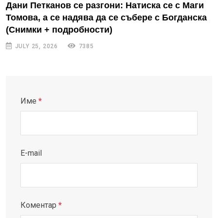
Дани Петканов се разгони: Натиска се с Маги
Томова, а се надява да се събере с Богданска
(Снимки + подробности)
JULY 25, 2026
7385
Име
*
E-mail
Коментар
*