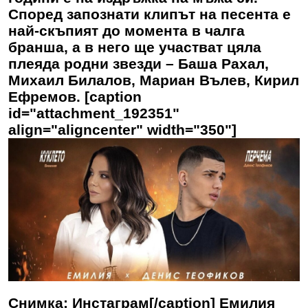
Според запознати клипът на песента е
най-скъпият до момента в чалга
бранша, а в него ще участват цяла
плеяда родни звезди – Баша Рахал,
Михаил Билалов, Мариан Вълев, Кирил
Ефремов. [caption
id="attachment_192351"
align="aligncenter" width="350"]
Снимка: Инстаграм[/caption] Емилия