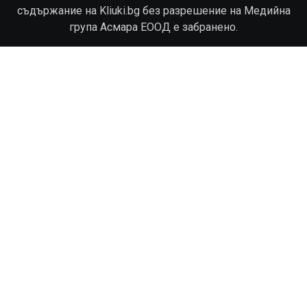
съдържание на Kliuki.bg без разрешение на Медийна
група Асмара ЕООД е забранено.