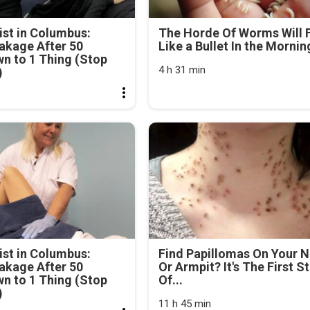
st in Columbus:
The Horde Of Worms Will F
akage After 50
Like a Bullet In the Mornin
n to 1 Thing (Stop
4 h 31 min
)
st in Columbus:
Find Papillomas On Your 
akage After 50
Or Armpit? It's The First S
n to 1 Thing (Stop
Of...
)
11 h 45 min