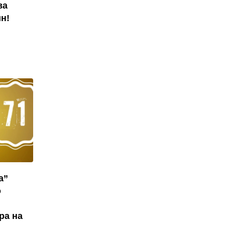
ва
н!
а”
о
ра на