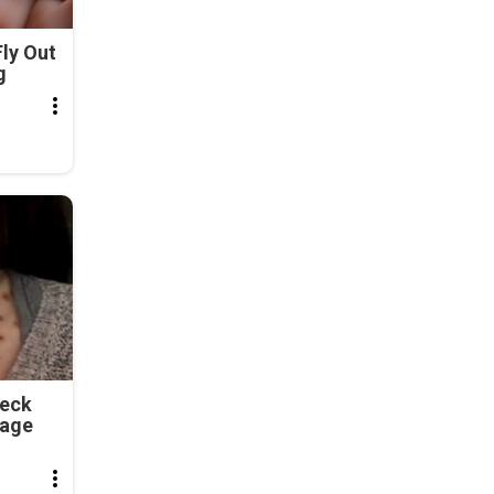
ly Out
g
Neck
tage