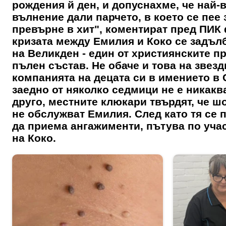
рождения й ден, и допуснахме, че най-
вълнение дали парчето, в което се пее 
превърне в хит", коментират пред ПИК 
кризата между Емилия и Коко се задъл
на Великден - един от християнските п
пълен състав. Не обаче и това на звез
компанията на децата си в имението в С
заедно от няколко седмици не е никакв
друго, местните клюкари твърдят, че ш
не обслужват Емилия. След като тя се 
да приема ангажименти, пътува по учас
на Коко.