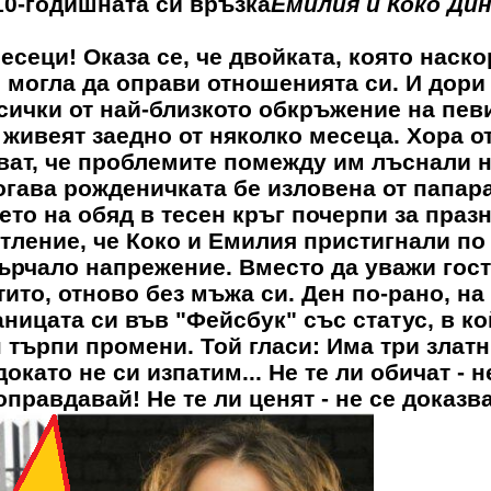
10-годишната си връзка
Емилия и Коко Дин
сеци! Оказа се, че двойката, която наско
е могла да оправи отношенията си. И дори
сички от най-близкото обкръжение на пев
 живеят заедно от няколко месеца. Хора о
ват, че проблемите помежду им лъснали 
Тогава рожденичката бе изловена от папар
ето на обяд в тесен кръг почерпи за праз
тление, че Коко и Емилия пристигнали по
ърчало напрежение. Вместо да уважи гос
ито, отново без мъжа си. Ден по-рано, на
ницата си във "Фейсбук" със статус, в ко
н търпи промени. Той гласи: Има три злат
като не си изпатим... Не те ли обичат - н
оправдавай! Не те ли ценят - не се доказва