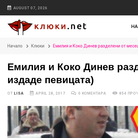
AUGUST 07, 2026
НА
Начало
Клюки
Емилия и Коко Динев разделени от месец
Емилия и Коко Динев разд
издаде певицата)
ОТ
LISA
APRIL 28, 2017
0 КОМЕНТАРА
854 ПРО