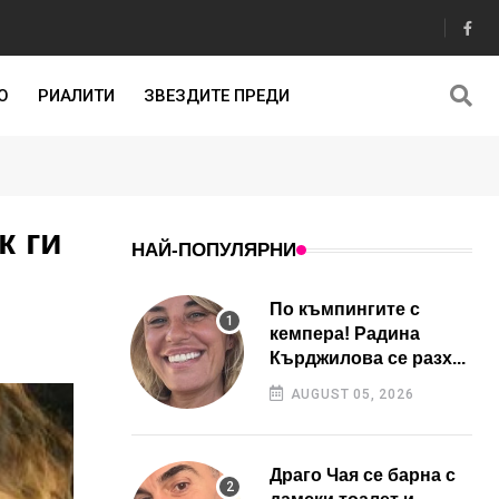
О
РИАЛИТИ
ЗВЕЗДИТЕ ПРЕДИ
к ги
НАЙ-ПОПУЛЯРНИ
По къмпингите с
кемпера! Радина
Кърджилова се разх...
AUGUST 05, 2026
Драго Чая се барна с