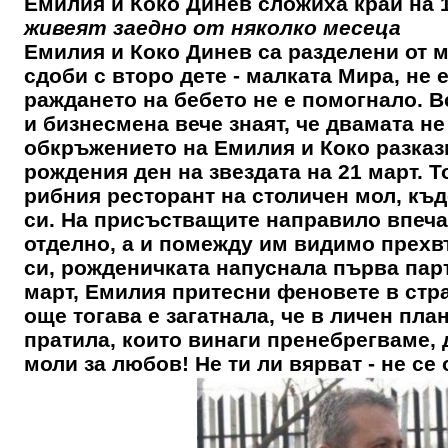
Емилия и Коко Динев сложиха край на 
живеят заедно от няколко месеца
Емилия и Коко Динев са разделени от ме
сдоби с второ дете - малката Мира, не 
раждането на бебето не е помогнало. В
и бизнесмена вече знаят, че двамата не
обкръжението на Емилия и Коко разказ
рождения ден на звездата на 21 март. 
рибния ресторант на столичен мол, къд
си. На присъстващите направило впеча
отделно, а и помежду им видимо прехв
си, рожденичката напуснала първа парт
март, Емилия притесни феновете в стра
още тогава е загатнала, че в личен пла
пратила, които винаги пренебрегваме, до
моли за любов! Не ти ли вярват - не се 