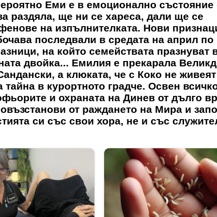
вероятно Еми е в емоционално състояние 
за раздяла, ще ни се хареса, дали ще се
фенове на изпълнителката. Нови признаци
бочава последвали в средата на април по
разници, на който семействата празнуват 
дната двойка... Емилия е прекарала Великд
андански, а клюката, че с Коко не живеят
а тайна в курортното градче. Освен всичк
офьорите и охраната на Динев от дълго в
повъзстанови от раждането на Мира и зап
тията си със свои хора, не и със служите