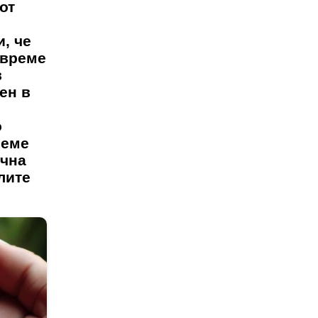
от
, че
 време
в
ен в
о
реме
очна
лите