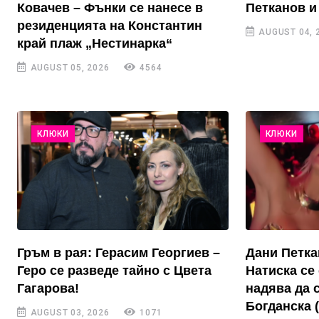
Ковачев – Фънки се нанесе в
Петканов и
резиденцията на Константин
AUGUST 04, 
край плаж „Нестинарка“
AUGUST 05, 2026
4564
КЛЮКИ
КЛЮКИ
Гръм в рая: Герасим Георгиев –
Дани Петка
Геро се разведе тайно с Цвета
Натиска се 
Гагарова!
надява да 
Богданска 
AUGUST 03, 2026
1071