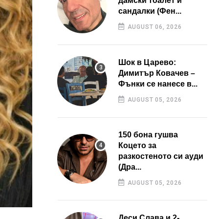
дамски тоалет и
сандалки (Фен...
AUGUST 06, 2026
Шок в Царево:
Димитър Ковачев –
Фънки се нанесе в...
AUGUST 05, 2026
150 бона гушва
Коцето за
разкостеното си ауди
(Дра...
AUGUST 05, 2026
Деси Слава и 2-