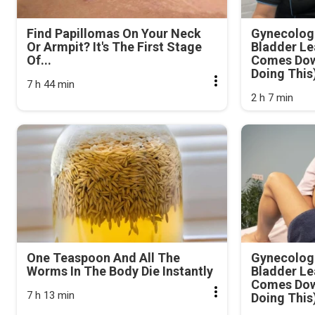
Find Papillomas On Your Neck
Gynecologi
Or Armpit? It's The First Stage
Bladder Le
Of...
Comes Dow
Doing This
7 h 44 min
2 h 7 min
One Teaspoon And All The
Gynecologi
Worms In The Body Die Instantly
Bladder Le
Comes Dow
7 h 13 min
Doing This