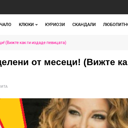
ЧАЛО
КЛЮКИ
КУРИОЗИ
СКАНДАЛИ
ЛЮБОПИТН
и! (Вижте как ги издаде певицата)
елени от месеци! (Вижте ка
ЧИТА