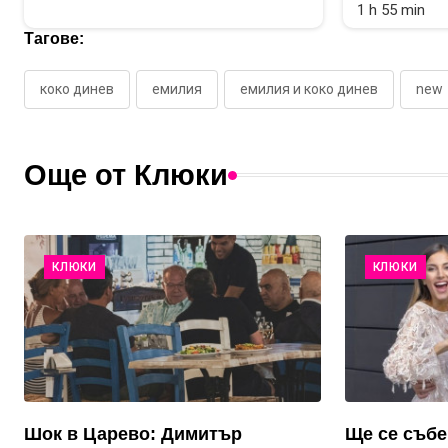
1 h 55 min
Тагове:
коко динев
емилия
емилия и коко динев
new
Още от Клюки
КЛЮКИ
КЛЮКИ
Шок в Царево: Димитър
Ще се събе