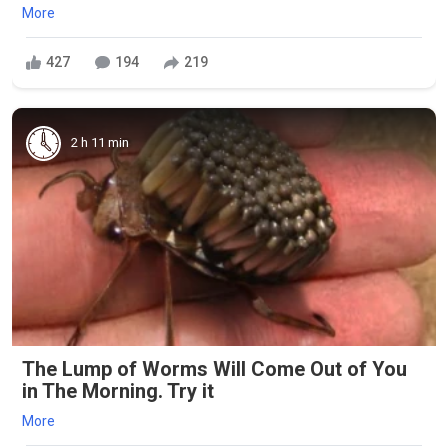
More
427
194
219
2 h 11 min
The Lump of Worms Will Come Out of You
in The Morning. Try it
More