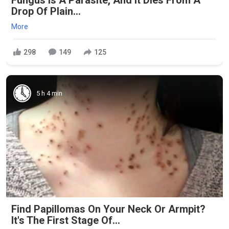
Fungus Is A Parasite, And It Dies From A
Drop Of Plain...
More
298
149
125
5 h 4 min
Find Papillomas On Your Neck Or Armpit?
It's The First Stage Of...