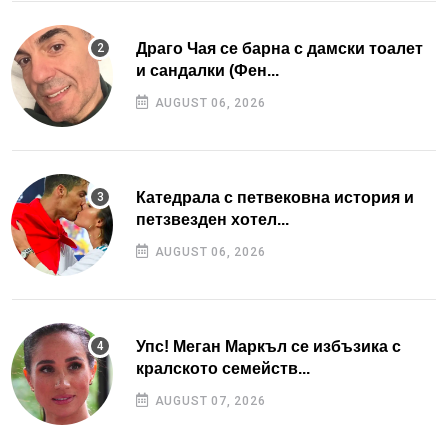
Драго Чая се барна с дамски тоалет
и сандалки (Фен...
AUGUST 06, 2026
Катедрала с петвековна история и
петзвезден хотел...
AUGUST 06, 2026
Упс! Меган Маркъл се избъзика с
кралското семейств...
AUGUST 07, 2026