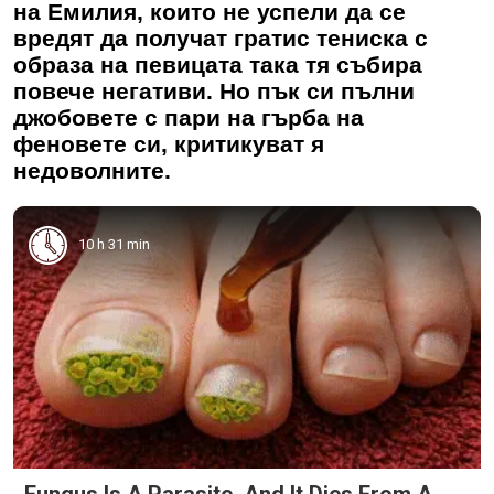
на Емилия, които не успели да се
вредят да получат гратис тениска с
образа на певицата така тя събира
повече негативи. Но пък си пълни
джобовете с пари на гърба на
феновете си, критикуват я
недоволните.
10 h 31 min