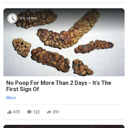
8 h 14 min
No Poop For More Than 2 Days - It's The
First Sign Of
More
473
122
391