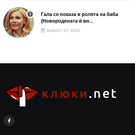
Гала се показа в ролята на баба
(Новородената ѝ вн...
AUGUST 07, 2026