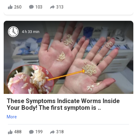
260
103
313
4 h 33 min
These Symptoms Indicate Worms Inside
Your Body! The first symptom is ..
More
488
199
318