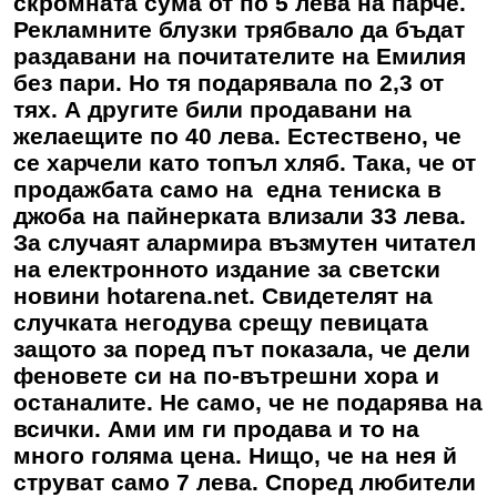
скромната сума от по 5 лева на парче.
Рекламните блузки трябвало да бъдат
раздавани на почитателите на Емилия
без пари. Но тя подарявала по 2,3 от
тях. А другите били продавани на
желаещите по 40 лева. Естествено, че
се харчели като топъл хляб. Така, че от
продажбата само на една тениска в
джоба на пайнерката влизали 33 лева.
За случаят алармира възмутен читател
на електронното издание за светски
новини hotarena.net. Свидетелят на
случката негодува срещу певицата
защото за поред път показала, че дели
феновете си на по-вътрешни хора и
останалите. Не само, че не подарява на
всички. Ами им ги продава и то на
много голяма цена. Нищо, че на нея й
струват само 7 лева. Според любители