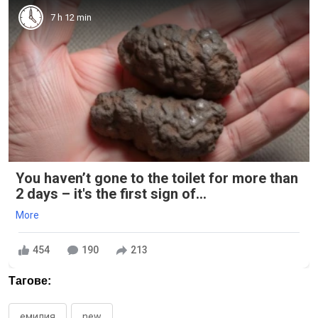
7 h 12 min
You haven’t gone to the toilet for more than
2 days – it's the first sign of...
More
454
190
213
Тагове:
емилия
new