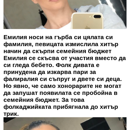
Емилия носи на гърба си цялата си
фамилия, певицата измислила хитър
начин да скърпи семейния бюджет
Емилия се скъсва от участия вместо да
си гледа бебето. Фолк дивата е
принудена да изкарва пари за
фалиралия си съпруг и двете си деца.
Но явно, че само хонорарите не могат
да запушат появилата се пробойна в
семейния бюджет. За това
фолкаджийката прибягнала до хитър
трик.