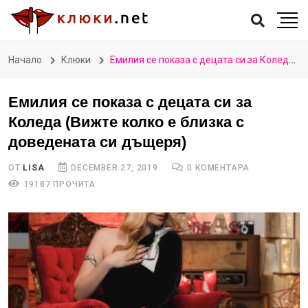
Начало
Клюки
Емилия се показа с децата си за Коледа (Вижте колко е близка с доведената си дъщеря)
Емилия се показа с децата си за
Коледа (Вижте колко е близка с
доведената си дъщеря)
ОТ
LISA
DECEMBER 27, 2019
0 КОМЕНТАРА
19187 ПРОЧИТА