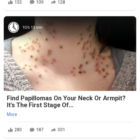
153
109
128
10 h 13 min
Find Papillomas On Your Neck Or Armpit?
It's The First Stage Of...
More
283
187
301