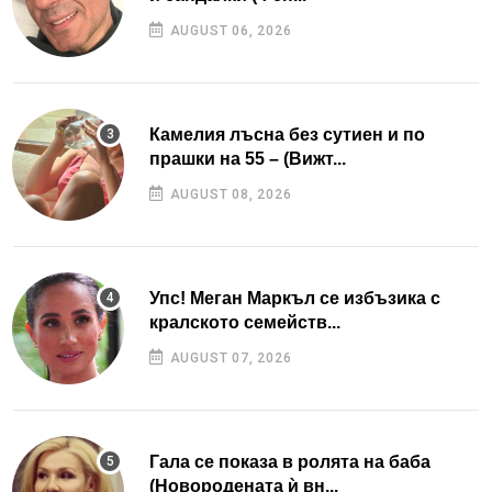
AUGUST 06, 2026
Камелия лъсна без сутиен и по
прашки на 55 – (Вижт...
AUGUST 08, 2026
Упс! Меган Маркъл се избъзика с
кралското семейств...
AUGUST 07, 2026
Гала се показа в ролята на баба
(Новородената ѝ вн...