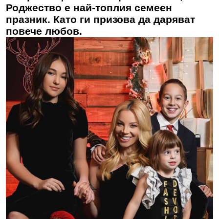
Роджество е най-топлия семеен
празник. Като ги призова да даряват
повече любов.