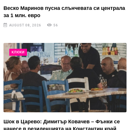
Веско Маринов пусна слънчевата си централа
за 1 млн. евро
AUGUST 08, 2026
56
КЛЮКИ
Шок в Царево: Димитър Ковачев – Фънки се
нанесе в резиденцията на Константин край