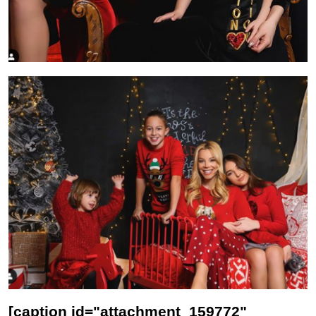
[caption id="attachment_159772"