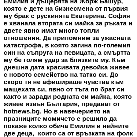
Емилия и дъщерята на Жорж Башур,
която е дете на бизнесмена от първия
му брак с рускинята Екатерина. София
е хванала втората си майка за ръката и
двете явно имат много топли
отношения. Да припомним за ужасната
катастрофа, в която загина по-големия
син на съпруга на певицата, а смъртта
му бе голям удар за близките му. Към
днешна дата красивата девойка живее
с новото семейство на татко си. До
скоро тя не афишираше чувства към
мащехата си, явно от тъга по брат си
както и заради родната си майка, която
живее извън България, предават от
hotnews.bg. Но в навечерието на
празниците момичето е решило да
покаже колко обича Емилия и нейните
две деца, които са от връзката на фолк