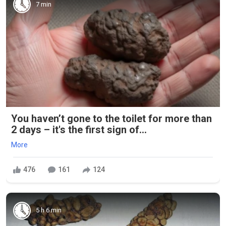
7 min
You haven’t gone to the toilet for more than
2 days – it's the first sign of...
More
476
161
124
5 h 6 min