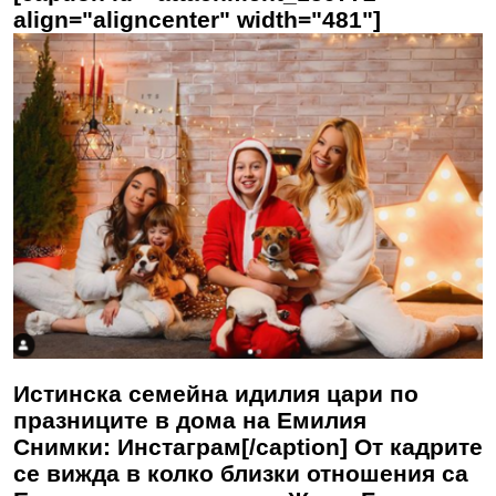
align="aligncenter" width="481"]
Истинска семейна идилия цари по
празниците в дома на Емилия
Снимки: Инстаграм[/caption] От кадрите
се вижда в колко близки отношения са