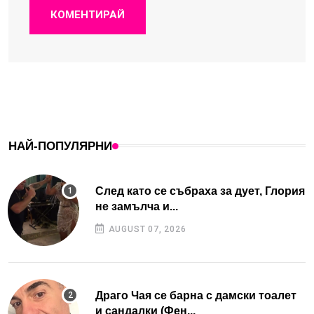
КОМЕНТИРАЙ
НАЙ-ПОПУЛЯРНИ
След като се събраха за дует, Глория
не замълча и...
AUGUST 07, 2026
Драго Чая се барна с дамски тоалет
и сандалки (Фен...