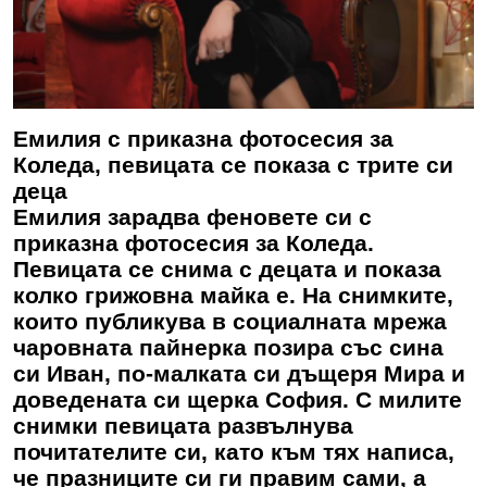
Емилия с приказна фотосесия за
Коледа, певицата се показа с трите си
деца
Емилия зарадва феновете си с
приказна фотосесия за Коледа.
Певицата се снима с децата и показа
колко грижовна майка е. На снимките,
които публикува в социалната мрежа
чаровната пайнерка позира със сина
си Иван, по-малката си дъщеря Мира и
доведената си щерка София. С милите
снимки певицата развълнува
почитателите си, като към тях написа,
че празниците си ги правим сами, а