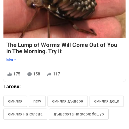
The Lump of Worms Will Come Out of You
in The Morning. Try it
More
175
158
117
Тагове:
емилия
new
емилия дъщеря
емилия деца
емилия на коледа
дъщерята на жорж башур