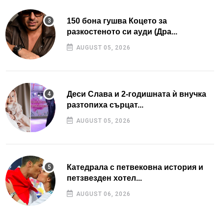
150 бона гушва Коцето за
разкостеното си ауди (Дра...
AUGUST 05, 2026
Деси Слава и 2-годишната ѝ внучка
разтопиха сърцат...
AUGUST 05, 2026
Катедрала с петвековна история и
петзвезден хотел...
AUGUST 06, 2026