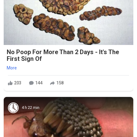
No Poop For More Than 2 Days - It's The
First Sign Of
More
203
144
158
4 h 22 min