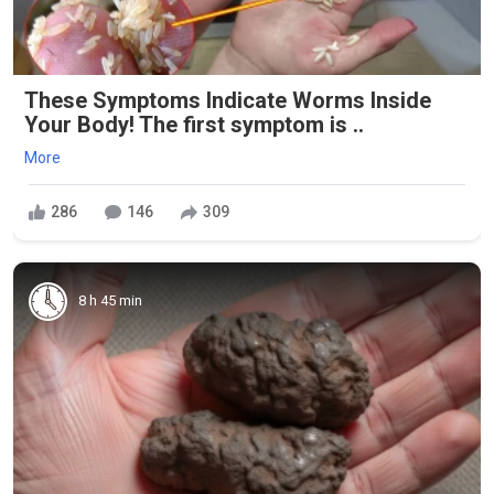
These Symptoms Indicate Worms Inside
Your Body! The first symptom is ..
More
286
146
309
8 h 45 min