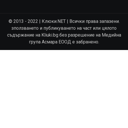
© 2013 - 2022 | Клюки.NET | Всички права запазени.
зползването и публикуването на част или цялото
съдържание на Kliuki.bg без разрешение на Медийна
група Асмара ЕООД е забранено.