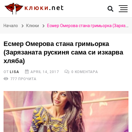
Начало
Клюки
Есмер Омерова стана гримьорка (Зарязаната рускиня сама си изкарва хляба)
Есмер Омерова стана гримьорка
(Зарязаната рускиня сама си изкарва
хляба)
ОТ
LISA
APRIL 14, 2017
0 КОМЕНТАРА
777 ПРОЧИТА