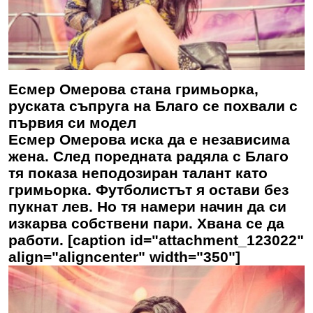
Есмер Омерова стана гримьорка,
руската съпруга на Благо се похвали с
първия си модел
Есмер Омерова иска да е независима
жена. След поредната радяла с Благо
тя показа неподозиран талант като
гримьорка. Футболистът я остави без
пукнат лев. Но тя намери начин да си
изкарва собствени пари. Хвана се да
работи. [caption id="attachment_123022"
align="aligncenter" width="350"]