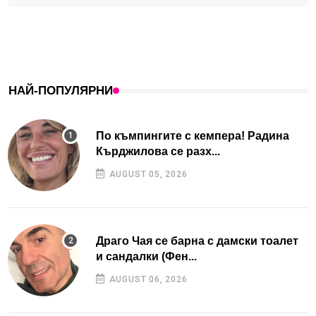
НАЙ-ПОПУЛЯРНИ
По къмпингите с кемпера! Радина
Кърджилова се разх...
AUGUST 05, 2026
Драго Чая се барна с дамски тоалет
и сандалки (Фен...
AUGUST 06, 2026