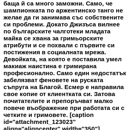
баща й са много заможни. Само, че
шампионката по аржентинско танго не
желае да ги занимава със собствените
си проблеми. Докато Джизъса вилнее
по българските чалготеки младата
майка се хвана за гримьорските
атрибути и се похвали с първите си
постижения в социалната мрежа.
Девойката, на която е поставила умел
макиаж наистина е гримирана
професионално. Само един недостатък
забелязват феновете на руската
съпруга на Благой. Есмер е направила
свое копие от клиентката си. Затова
почитателите и препоръчват малко
повече въображение при работата си с
четките и гримовете. [caption
id="attachment_123023"
align="aligncenter" width="350"]