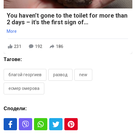
You haven’t gone to the toilet for more than
2 days – it's the first sign of...
More
231
192
186
Тагове:
благой георгиев
развод
new
есмер омерова
Сподели: