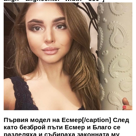
Първия модел на Есмер[/caption] След
като безброй пъти Есмер и Благо се
разделяха и събираха законната му