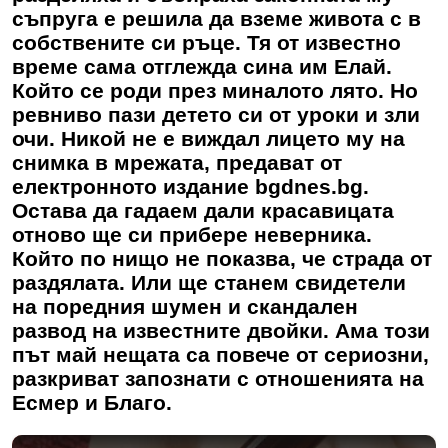
съпруга е решила да вземе живота с в
собствените си ръце. Тя от известно
време сама отглежда сина им Елай.
Който се роди през миналото лято. Но
ревниво пази детето си от уроки и зли
очи. Никой не е виждал лицето му на
снимка в мрежата, предават от
електронното издание bgdnes.bg.
Остава да гадаем дали красавицата
отново ще си прибере неверника.
Който по нищо не показва, че страда от
раздялата. Или ще станем свидетели
на поредния шумен и скандален
развод на известните двойки. Ама този
път май нещата са повече от сериозни,
разкриват запознати с отношенията на
Есмер и Благо.