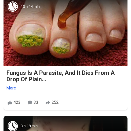
10 h 14 min
Fungus Is A Parasite, And It Dies From A
Drop Of Plain...
More
423
33
252
3 h 18 min