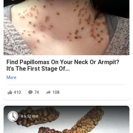
Find Papillomas On Your Neck Or Armpit?
It's The First Stage Of...
More
410
74
108
8 h 52 min