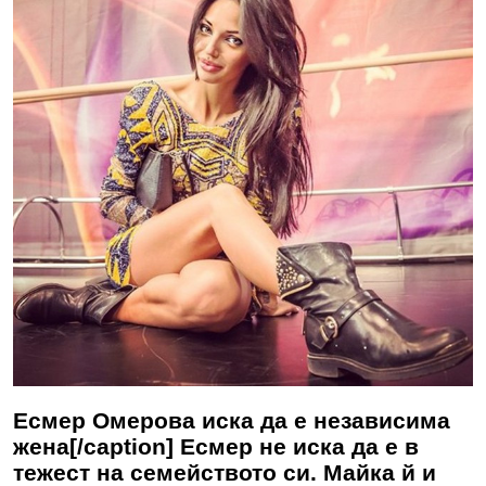
Есмер Омерова иска да е независима
жена[/caption] Есмер не иска да е в
тежест на семейството си. Майка й и