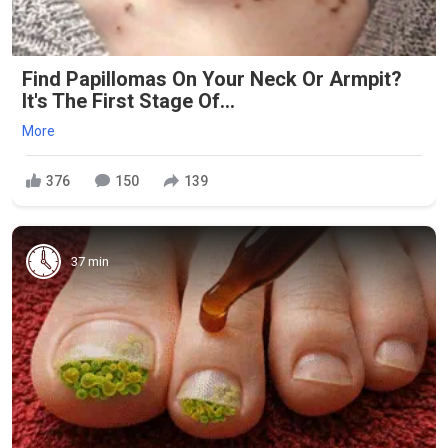
Find Papillomas On Your Neck Or Armpit?
It's The First Stage Of...
More
376
150
139
37 min