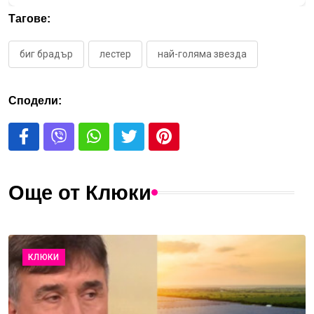
Тагове:
биг брадър
лестер
най-голяма звезда
Сподели:
Още от Клюки
КЛЮКИ