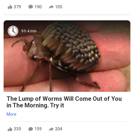
379
190
105
9 h 4 min
The Lump of Worms Will Come Out of You
in The Morning. Try it
More
330
159
204