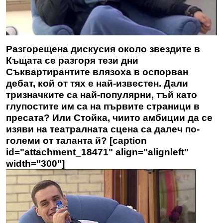
Разгорещена дискусия около звездите в
Къщата се разгоря тези дни
Съквартирантите влязоха в оспорван
дебат, кой от тях е най-известен. Дали
тризначките са най-популярни, тъй като
глупостите им са на първите страници в
пресата? Или Стойка, чиито амбиции да се
изяви на театралната сцена са далеч по-
големи от таланта й? [caption
id="attachment_18471" align="alignleft"
width="300"]