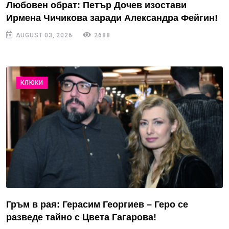
Любовен обрат: Петър Дочев изостави
Ирмена Чичикова заради Александра Фейгин!
AUGUST 03, 2026
2688
КЛЮКИ
Гръм в рая: Герасим Георгиев – Геро се
разведе тайно с Цвета Гагарова!