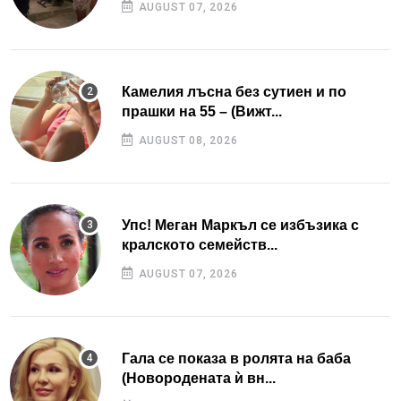
AUGUST 07, 2026
Камелия лъсна без сутиен и по
прашки на 55 – (Вижт...
AUGUST 08, 2026
Упс! Меган Маркъл се избъзика с
кралското семейств...
AUGUST 07, 2026
Гала се показа в ролята на баба
(Новородената ѝ вн...