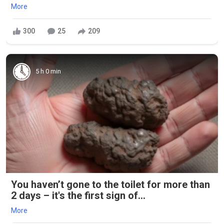
More
300
25
209
5 h 0 min
You haven’t gone to the toilet for more than
2 days – it's the first sign of...
More