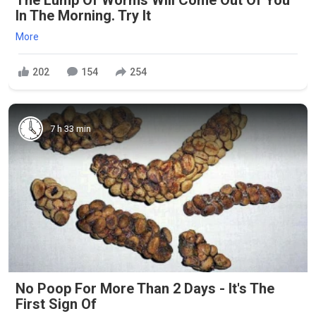
The Lump Of Worms Will Come Out Of You
In The Morning. Try It
More
202
154
254
7 h 33 min
No Poop For More Than 2 Days - It's The
First Sign Of