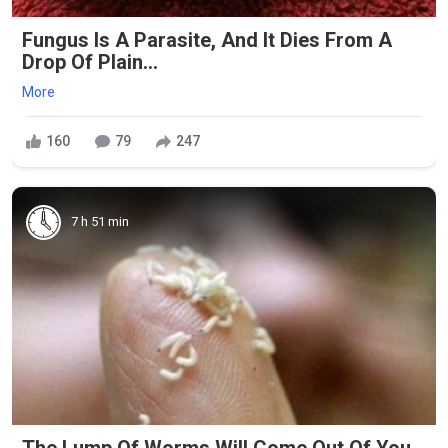
Fungus Is A Parasite, And It Dies From A
Drop Of Plain...
More
160
79
247
7 h 51 min