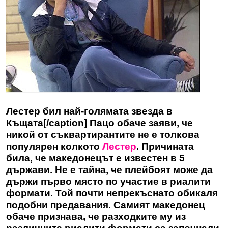
Лестер бил най-голямата звезда в
Къщата[/caption] Пацо обаче заяви, че
никой от съквартирантите не е толкова
популярен колкото
Лестер
. Причината
била, че македонецът е известен в 5
държави. Не е тайна, че плейбоят може да
държи първо място по участие в риалити
формати. Той почти непрекъснато обикаля
подобни предавания. Самият македонец
обаче признава, че разходките му из