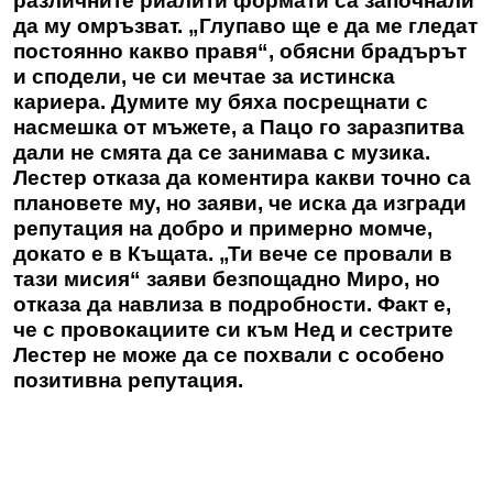
различните риалити формати са започнали
да му омръзват. „Глупаво ще е да ме гледат
постоянно какво правя“, обясни брадърът
и сподели, че си мечтае за истинска
кариера. Думите му бяха посрещнати с
насмешка от мъжете, а Пацо го заразпитва
дали не смята да се занимава с музика.
Лестер отказа да коментира какви точно са
плановете му, но заяви, че иска да изгради
репутация на добро и примерно момче,
докато е в Къщата. „Ти вече се провали в
тази мисия“ заяви безпощадно Миро, но
отказа да навлиза в подробности. Факт е,
че с провокациите си към Нед и сестрите
Лестер не може да се похвали с особено
позитивна репутация.