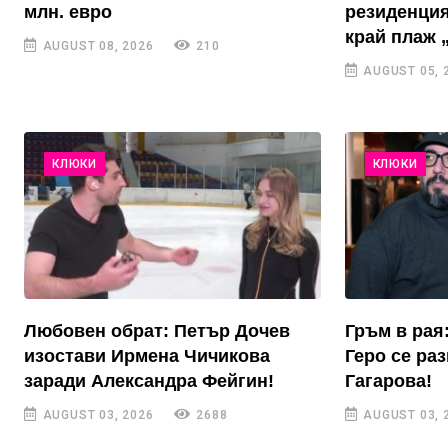
млн. евро
резиденция
край плаж 
AUGUST 08, 2026
210
AUGUST 05, 
КЛЮКИ
КЛЮКИ
Любовен обрат: Петър Дочев
Гръм в рая
изостави Ирмена Чичикова
Геро се ра
заради Александра Фейгин!
Гагарова!
AUGUST 03, 2026
2688
AUGUST 03, 