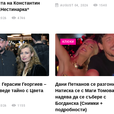
та на Константин
AUGUST 04, 2026
1540
„Нестинарка“
2026
4746
КЛЮКИ
: Герасим Георгиев –
Дани Петканов се разгон
зведе тайно с Цвета
Натиска се с Маги Томова
надява да се събере с
Богданска (Снимки +
2026
1155
подробности)