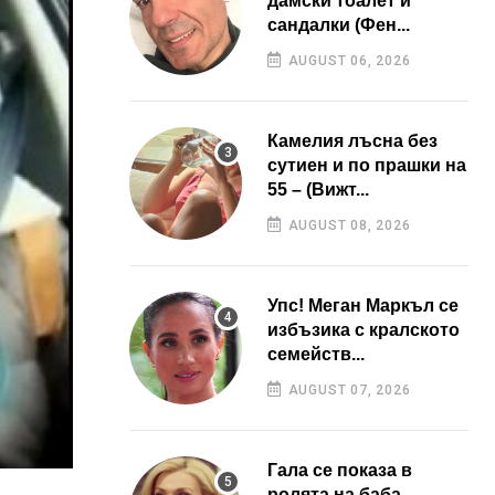
дамски тоалет и
сандалки (Фен...
AUGUST 06, 2026
Камелия лъсна без
сутиен и по прашки на
55 – (Вижт...
AUGUST 08, 2026
Упс! Меган Маркъл се
избъзика с кралското
семейств...
AUGUST 07, 2026
Гала се показа в
ролята на баба