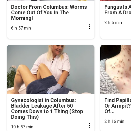
Doctor From Columbus: Worms
Fungus Is A
Come Out Of You In The
From A Drop
Morning!
8 h 5 min
6 h 57 min
Gynecologist in Columbus:
Find Papil
Bladder Leakage After 50
Or Armpit? 
Comes Down to 1 Thing (Stop
Of...
Doing This)
2 h 16 min
10 h 57 min