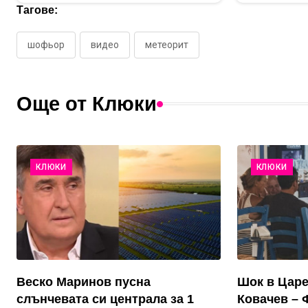
Тагове:
шофьор
видео
метеорит
Още от Клюки
КЛЮКИ
КЛЮКИ
Веско Маринов пусна
Шок в Цар
слънчевата си централа за 1
Ковачев – 