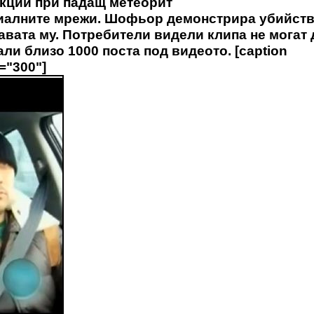
кции при падащ метеорит
циалните мрежи. Шофьор демонстрира убийст
авата му. Потребители видели клипа не могат 
али близо 1000 поста под видеото. [caption
h="300"]