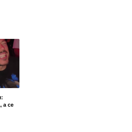
и:
, а се