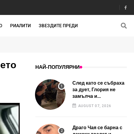
О
РИАЛИТИ
ЗВЕЗДИТЕ ПРЕДИ
нето
НАЙ-ПОПУЛЯРНИ
След като се събраха
за дует, Глория не
замълча и...
AUGUST 07, 2026
Драго Чая се барна с