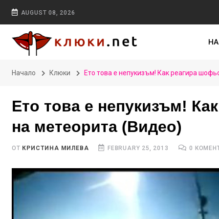
AUGUST 08, 2026
НА
Начало
Клюки
Ето това е непукизъм! Как реагира шофь
Ето това е непукизъм! Ка
на метеорита (Видео)
ОТ
КРИСТИНА МИЛЕВА
FEBRUARY 25, 2013
0 КОМЕН