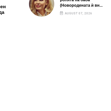
(Новородената ѝ вн...
вен
да
AUGUST 07, 2026