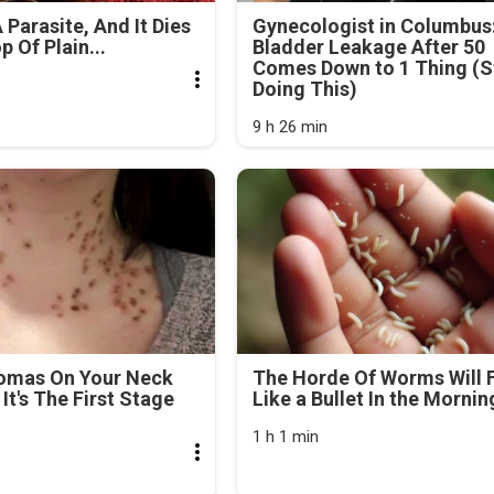
 Parasite, And It Dies
Gynecologist in Columbus
 Of Plain...
Bladder Leakage After 50
Comes Down to 1 Thing (S
Doing This)
9 h 26 min
lomas On Your Neck
The Horde Of Worms Will F
It's The First Stage
Like a Bullet In the Mornin
1 h 1 min