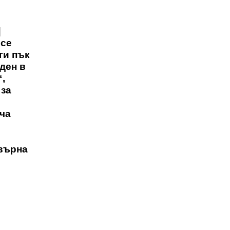
]
 се
ги пък
ден в
“,
 за
ача
евърна