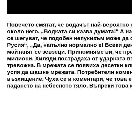
Повечето смятат, че водачът най-вероятно 
около него. „Водката си казва думата!" А н
се шегуват, че подобен непукизъм може да 
Русия“, „Да, напълно нормално е! Всеки ден 
майтапят се зевзеци. Припомняме ви, че пр
милиони. Хиляди пострадаха от ударната въ
тревожна. В мрежата се появиха десетки кл
успя да шашне мрежата. Потребители комен
възхищение. Чуха се и коментари, че това 
падането на небесното тяло. Въпреки това