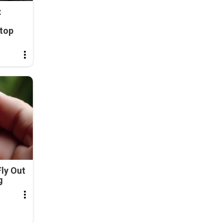
:
top
ly Out
g