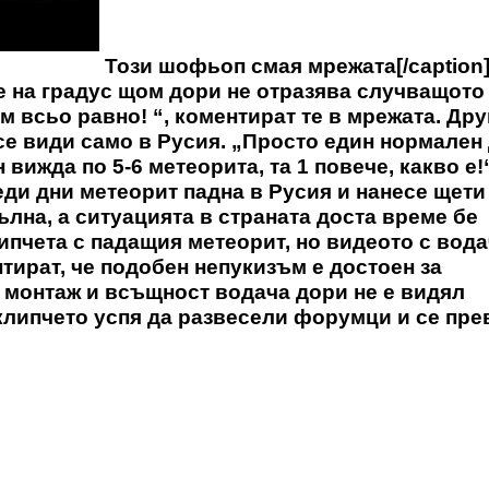
Този шофьоп смая мрежата[/caption
е на градус щом дори не отразява случващото
ам всьо равно! “, коментират те в мрежата. Дру
се види само в Русия. „Просто един нормален 
вижда по 5-6 метеорита, та 1 повече, какво е!
еди дни метеорит падна в Русия и нанесе щети
лна, а ситуацията в страната доста време бе
ипчета с падащия метеорит, но видеото с вод
тират, че подобен непукизъм е достоен за
е монтаж и всъщност водача дори не е видял
 клипчето успя да развесели форумци и се пр