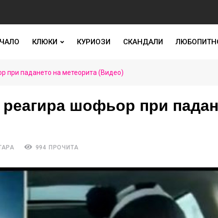
ЧАЛО
КЛЮКИ
КУРИОЗИ
СКАНДАЛИ
ЛЮБОПИТН
ор при падането на метеорита (Видео)
к реагира шофьор при пада
ТАРА
994 ПРОЧИТА