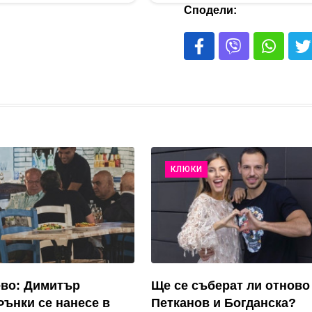
Сподели:
КЛЮКИ
ево: Димитър
Ще се съберат ли отново
Фънки се нанесе в
Петканов и Богданска?