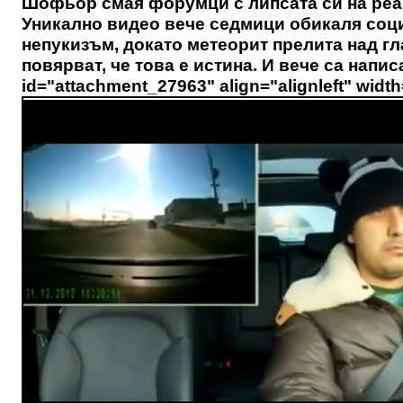
Шофьор смая форумци с липсата си на реа
Уникално видео вече седмици обикаля со
непукизъм, докато метеорит прелита над гл
повярват, че това е истина. И вече са напис
id="attachment_27963" align="alignleft" widt