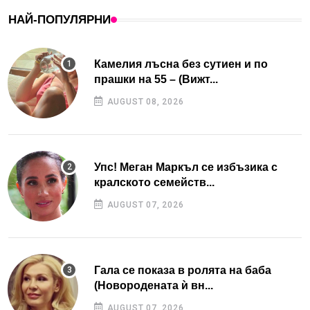
НАЙ-ПОПУЛЯРНИ
Камелия лъсна без сутиен и по
прашки на 55 – (Вижт...
AUGUST 08, 2026
Упс! Меган Маркъл се избъзика с
кралското семейств...
AUGUST 07, 2026
Гала се показа в ролята на баба
(Новородената ѝ вн...
AUGUST 07, 2026