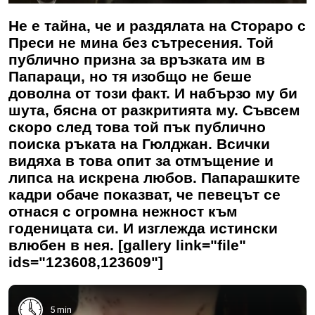
Не е тайна, че и раздялата на Стораро с
Преси не мина без сътресения. Той
публично призна за връзката им в
Папараци, но тя изобщо не беше
доволна от този факт. И набързо му би
шута, бясна от разкритията му. Съвсем
скоро след това той пък публично
поиска ръката на Гюлджан. Всички
видяха в това опит за отмъщение и
липса на искрена любов. Папарашките
кадри обаче показват, че певецът се
отнася с огромна нежност към
годеницата си. И изглежда истински
влюбен в нея. [gallery link="file"
ids="123608,123609"]
5 min