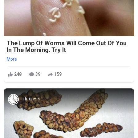
The Lump Of Worms Will Come Out Of You
In The Morning. Try It
More
248
39
159
1 h 13 min