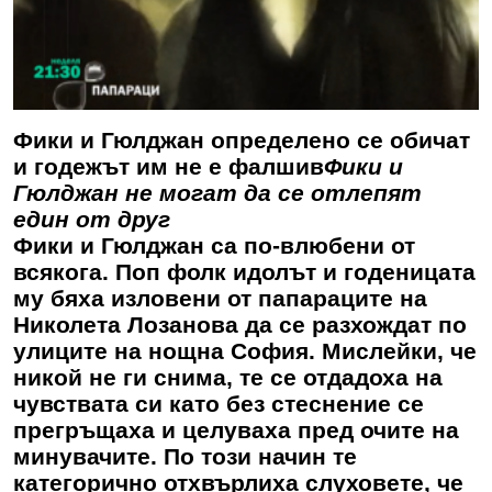
Фики и Гюлджан определено се обичат
и годежът им не е фалшив
Фики и
Гюлджан не могат да се отлепят
един от друг
Фики и Гюлджан са по-влюбени от
всякога. Поп фолк идолът и годеницата
му бяха изловени от папараците на
Николета Лозанова да се разхождат по
улиците на нощна София. Мислейки, че
никой не ги снима, те се отдадоха на
чувствата си като без стеснение се
прегръщаха и целуваха пред очите на
минувачите. По този начин те
категорично отхвърлиха слуховете, че