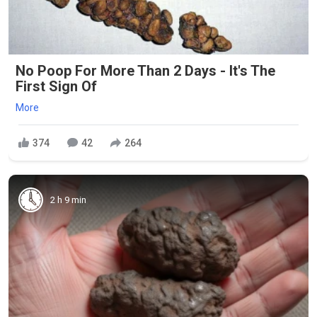
No Poop For More Than 2 Days - It's The
First Sign Of
More
374
42
264
2 h 9 min