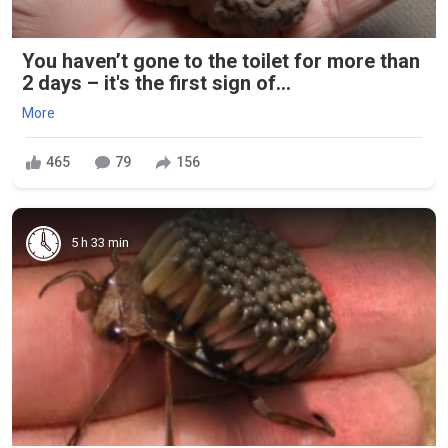
You haven’t gone to the toilet for more than
2 days – it's the first sign of...
More
465
79
156
5 h 33 min