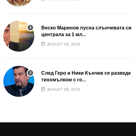
Веско Маринов пусна слънчевата си
централа за 1 мл...
AUGUST 08, 2026
След Геро и Ники Кънчев се разведе
тихомълком с го...
AUGUST 08, 2026