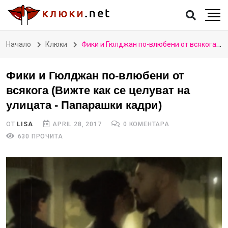
Начало
Клюки
Фики и Гюлджан по-влюбени от всякога (Вижте как се целуват на улицата - Папарашки кадри)
Фики и Гюлджан по-влюбени от
всякога (Вижте как се целуват на
улицата - Папарашки кадри)
ОТ
LISA
APRIL 28, 2017
0 КОМЕНТАРА
630 ПРОЧИТА