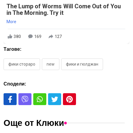
The Lump of Worms Will Come Out of You
in The Morning. Try it
More
380
169
127
Тагове:
фики стораро
new
фики и гюлджан
Сподели:
Още от Клюки