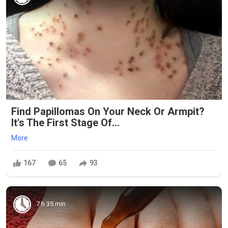
Find Papillomas On Your Neck Or Armpit?
It's The First Stage Of...
More
167
65
93
7 h 35 min