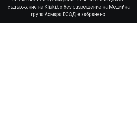
съдържание на Kliuki.bg без разрешение на Медийна
група Асмара ЕООД е забранено.