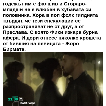
годежът им е фалшив и Стораро-
младши не е влюбен в хубавата си
половинка. Хора в поп фолк гилдията
твърдят. че тези спекулации се
разпространяват не от друг, а от
Преслава. С която Фики изкара бурна
афера. И дори отнесе няколко крошета
от бившия на певицата - Жоро
Бирмата.