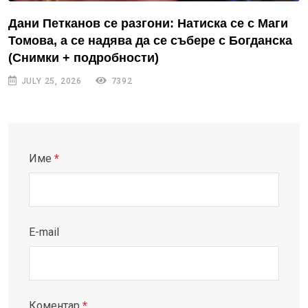
Дани Петканов се разгони: Натиска се с Маги
Томова, а се надява да се събере с Богданска
(Снимки + подробности)
JULY 25, 2026
7392
Име
*
E-mail
Коментар
*