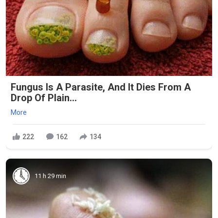
Fungus Is A Parasite, And It Dies From A
Drop Of Plain...
More
222
162
134
11 h 29 min