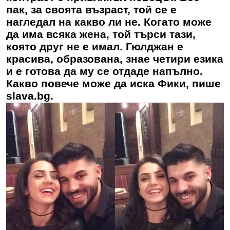
пак, за своята възраст, той се е
нагледал на какво ли не. Когато може
да има всяка жена, той търси тази,
която друг не е имал. Гюлджан е
красива, образована, знае четири езика
и е готова да му се отдаде напълно.
Какво повече може да иска
Фики
, пише
slava.bg.