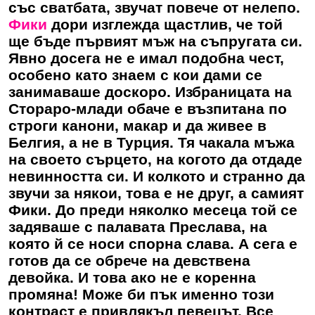
със сватбата, звучат повече от нелепо.
Фики
дори изглежда щастлив, че той
ще бъде първият мъж на съпругата си.
Явно досега не е имал подобна чест,
особено като знаем с кои дами се
занимаваше доскоро. Избраницата на
Стораро-млади обаче е възпитана по
строги канони, макар и да живее в
Белгия, а не в Турция. Тя чакала мъжа
на своето сърцето, на когото да отдаде
невинността си. И колкото и странно да
звучи за някои, това е не друг, а самият
Фики
. До преди няколко месеца той се
задяваше с палавата Преслава, на
която й се носи спорна слава. А сега е
готов да се обрече на девствена
девойка. И това ако не е коренна
промяна! Може би пък именно този
контраст е привлякъл певецът. Все