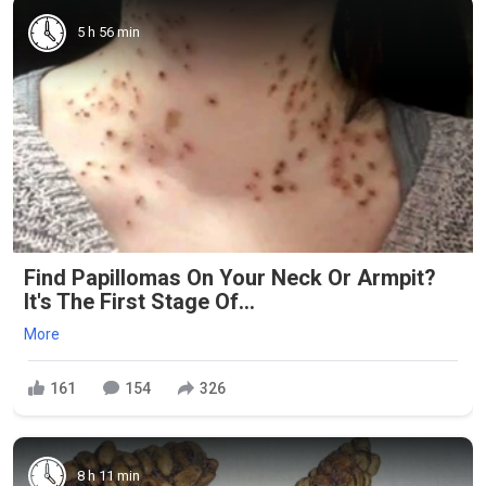
5 h 56 min
Find Papillomas On Your Neck Or Armpit?
It's The First Stage Of...
More
161
154
326
8 h 11 min