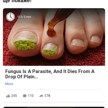
ще покаже!
11 h 5 min
Fungus Is A Parasite, And It Dies From A
Drop Of Plain...
More
245
110
378