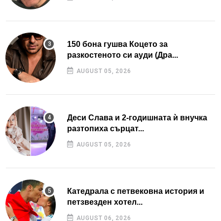
150 бона гушва Коцето за
разкостеното си ауди (Дра...
AUGUST 05, 2026
Деси Слава и 2-годишната ѝ внучка
разтопиха сърцат...
AUGUST 05, 2026
Катедрала с петвековна история и
петзвезден хотел...
AUGUST 06, 2026