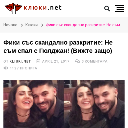
Начало
Клюки
Фики със скандално разкритие: Не съм спал с Гюлджан! (Вижте защо)
Фики със скандално разкритие: Не
съм спал с Гюлджан! (Вижте защо)
ОТ
KLIUKI.NET
APRIL 21, 2017
0 КОМЕНТАРА
1127 ПРОЧИТА