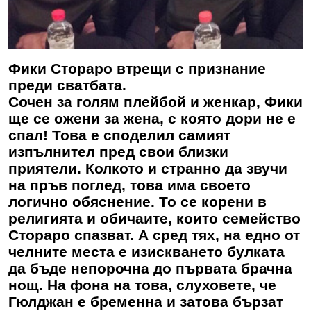
Фики Стораро втрещи с признание
преди сватбата.
Сочен за голям плейбой и женкар,
Фики
ще се ожени за жена, с която дори не е
спал! Това е споделил самият
изпълнител пред свои близки
приятели. Колкото и странно да звучи
на пръв поглед, това има своето
логично обяснение. То се корени в
религията и обичаите, които семейство
Стораро спазват. А сред тях, на едно от
челните места е изискването булката
да бъде непорочна до първата брачна
нощ. На фона на това, слуховете, че
Гюлджан е бременна и затова бързат