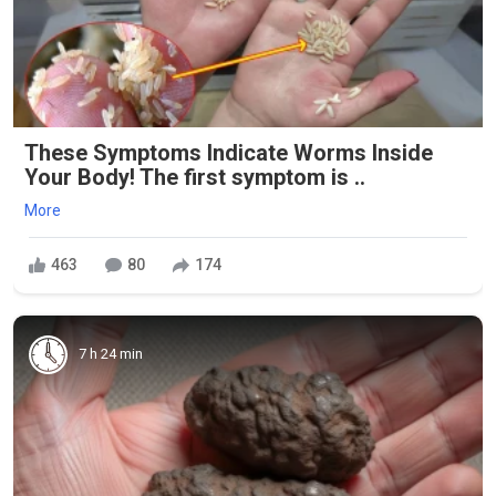
These Symptoms Indicate Worms Inside
Your Body! The first symptom is ..
More
463
80
174
7 h 24 min