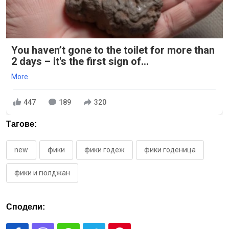
You haven’t gone to the toilet for more than
2 days – it's the first sign of...
More
447
189
320
Тагове:
new
фики
фики годеж
фики годеница
фики и гюлджан
Сподели: