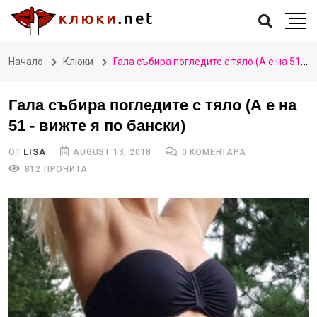
Начало
Клюки
Гала събира погледите с тяло (А е на 51 - вижте я по бански)
Гала събира погледите с тяло (А е на
51 - вижте я по бански)
ОТ
LISA
AUGUST 13, 2018
0 КОМЕНТАРА
812 ПРОЧИТА