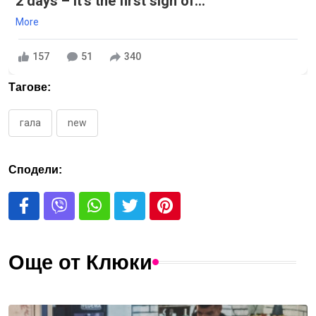
2 days – it's the first sign of...
More
157
51
340
Тагове:
гала
new
Сподели:
Още от Клюки