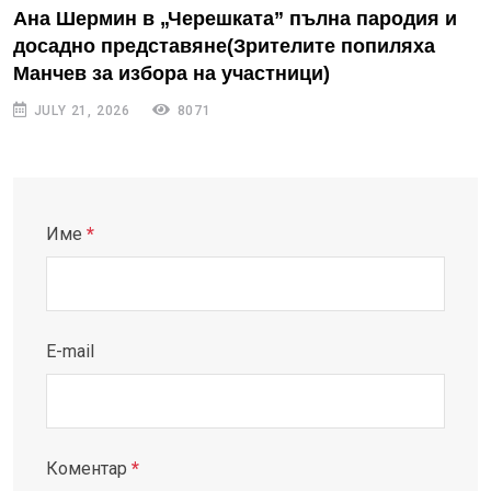
Ана Шермин в „Черешката” пълна пародия и
досадно представяне(Зрителите попиляха
Манчев за избора на участници)
JULY 21, 2026
8071
Име
*
E-mail
Коментар
*