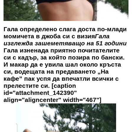
Гала определено слага доста по-млади
момичета в джоба си с визия
Гала
изглежда зашеметяващо на 51 години
Гала изненада приятно почитателите
си с кадър, за който позира по бански.
И макар да е увила шал около кръста
си, водещата на предаването „На
кафе” пак успя да впечатли всички с
прелестите си. [caption
id="attachment_142390"
align="aligncenter" width="467"]