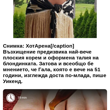
Снимка: ХотАрена[/caption]
Възхищение предизвика най-вече
плоския корем и оформена талия на
блондинката. Затова и всеобщо бе
мнението, че Гала, която е вече на 51
години, изглежда доста по-млада, пише
Уикенд.
19 min