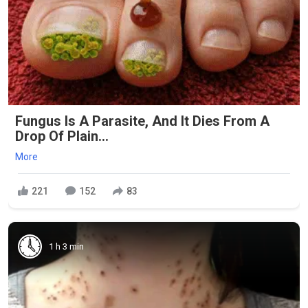
Fungus Is A Parasite, And It Dies From A
Drop Of Plain...
More
221
152
83
1 h 3 min