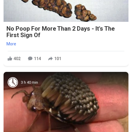
No Poop For More Than 2 Days - It's The
First Sign Of
More
402
114
101
3 h 40 min