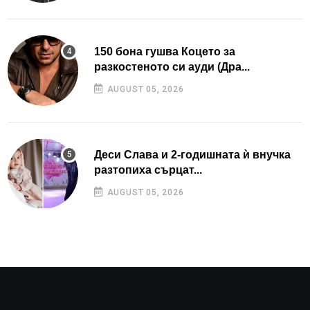
150 бона гушва Коцето за
разкостеното си ауди (Дра...
AUGUST 05, 2026
Деси Слава и 2-годишната ѝ внучка
разтопиха сърцат...
AUGUST 05, 2026