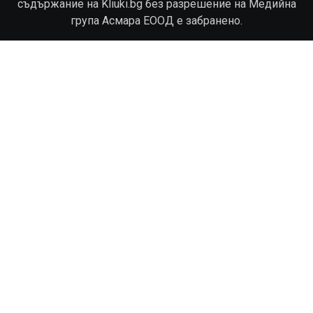
съдържание на Kliuki.bg без разрешение на Медийна
група Асмара ЕООД е забранено.