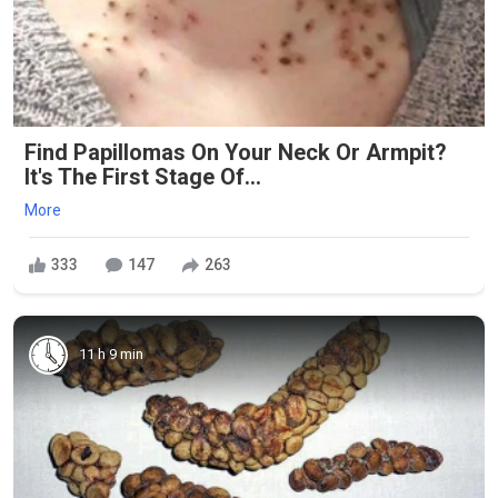
Find Papillomas On Your Neck Or Armpit?
It's The First Stage Of...
More
333
147
263
11 h 9 min