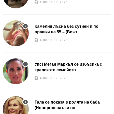
AUGUST 07, 2026
Камелия лъсна без сутиен и по
прашки на 55 – (Вижт...
AUGUST 08, 2026
Упс! Меган Маркъл се избъзика с
кралското семейств...
AUGUST 07, 2026
Гала се показа в ролята на баба
(Новородената ѝ вн...