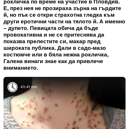
рокличка по време на участие в Пловдив.
Е, през нея не прозираха зърна на гърдите
й, но пък се откри страхотна гледка към
други еротични части на тялото й. А именно
– дупето. Певицата обича да бъде
провокативна и не се притеснява да
показва прелестите си, макар пред
широката публика. Дали в садо-мазо
костюмче или в бяла нежна рокличка,
Галена винаги знае как да привлече
вниманието.
4 h 41 min