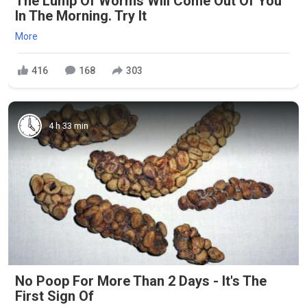
The Lump Of Worms Will Come Out Of You
In The Morning. Try It
More
416
168
303
4 h 33 min
No Poop For More Than 2 Days - It's The
First Sign Of