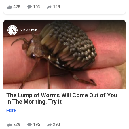
478
103
128
9 h 44 min
The Lump of Worms Will Come Out of You
in The Morning. Try it
More
229
195
290