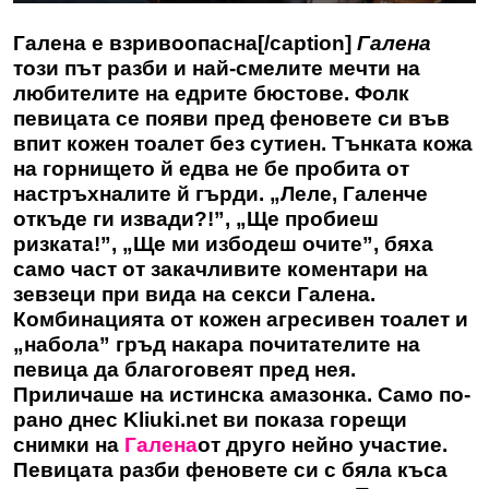
Галена е взривоопасна[/caption]
Галена
този път разби и най-смелите мечти на
любителите на едрите бюстове. Фолк
певицата се появи пред феновете си във
впит кожен тоалет без сутиен. Тънката кожа
на горнището й едва не бе пробита от
настръхналите й гърди. „Леле, Галенче
откъде ги извади?!”, „Ще пробиеш
ризката!”, „Ще ми избодеш очите”, бяха
само част от закачливите коментари на
зевзеци при вида на секси Галена.
Комбинацията от кожен агресивен тоалет и
„набола” гръд накара почитателите на
певица да благоговеят пред нея.
Приличаше на истинска амазонка. Само по-
рано днес Kliuki.net ви показа горещи
снимки на
Галена
от друго нейно участие.
Певицата разби феновете си с бяла къса