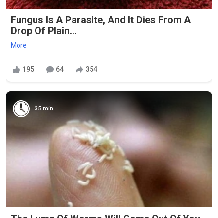
Fungus Is A Parasite, And It Dies From A
Drop Of Plain...
More
195
64
354
35 min