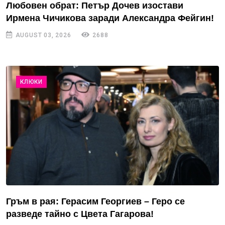
Любовен обрат: Петър Дочев изостави
Ирмена Чичикова заради Александра Фейгин!
AUGUST 03, 2026
2688
КЛЮКИ
Гръм в рая: Герасим Георгиев – Геро се
разведе тайно с Цвета Гагарова!