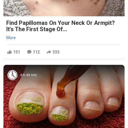
Find Papillomas On Your Neck Or Armpit?
It's The First Stage Of...
More
151
112
335
6 h 43 min