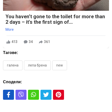
You haven’t gone to the toilet for more than
2 days – it's the first sign of...
More
413
34
361
Тагове:
галена
лепа брена
new
Сподели: