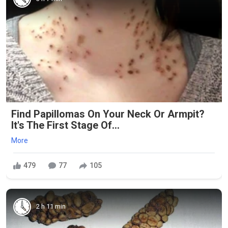
Find Papillomas On Your Neck Or Armpit?
It's The First Stage Of...
More
479
77
105
2 h 11 min