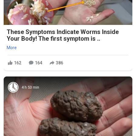
These Symptoms Indicate Worms Inside
Your Body! The first symptom is ..
More
162
164
386
4 h 53 min