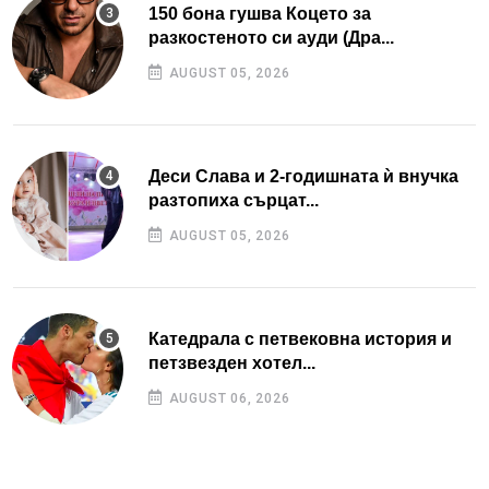
150 бона гушва Коцето за
разкостеното си ауди (Дра...
AUGUST 05, 2026
Деси Слава и 2-годишната ѝ внучка
разтопиха сърцат...
AUGUST 05, 2026
Катедрала с петвековна история и
петзвезден хотел...
AUGUST 06, 2026