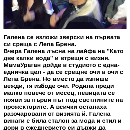
Галена се изложи зверски на първата
си среща с Лепа Брена.
Вчера
Галена
лъсна на лайфа на "Като
две капки вода" и втрещи с визия.
МамаУраган дойде в студиото с една-
едничка цел - да се срещне очи в очи с
Лепа Брена. Но вместо да изпише
вежди, тя избоде очи. Родила преди
малко повече от месец, певицата се
появи за първи път под светлините на
прожекторите. А всички останаха
разочаровани от визията й.
Галена
винаги е била еталон за мода и стил и
дори в ежедневието си държи да