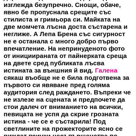
изглежда безупречно. Снощи, обаче,
явно бе пропуснала срещите със
стилиста и гримьора си. Майката на
две момчета лъсна доста състарена и
неглиже. А Лепа Брена със сигурност
не е останала с много добро първо
впечатление. На непринуденото фото
от инициираната от пайнерката среща
на двете сред публиката лъсва
истината за външния й вид.
Галена
сякаш въобще не е била подготвена за
първото си явяване пред голяма
аудитория след раждането. Въпреки че
не излезе на сцената и предпочете да
стои далеч от вниманието на всички,
певицата не успя да скрие грозната
истина - че се е състарила! Под
светлините на прожекторите ясно се
виждат всички несъвършенства по