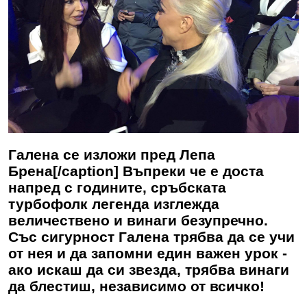
Галена се изложи пред Лепа
Брена[/caption] Въпреки че е доста
напред с годините, сръбската
турбофолк легенда изглежда
величествено и винаги безупречно.
Със сигурност
Галена
трябва да се учи
от нея и да запомни един важен урок -
ако искаш да си звезда, трябва винаги
да блестиш, независимо от всичко!