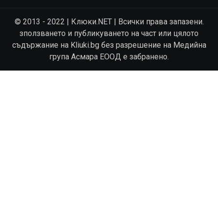
© 2013 - 2022 | Клюки.NET | Всички права запазени.
зползването и публикуването на част или цялото
съдържание на Kliuki.bg без разрешение на Медийна
група Асмара ЕООД е забранено.