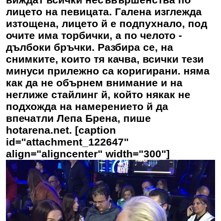
лицето на певицата.
Галена
изглежда
изтощена, лицето й е подпухнало, под
очите има торбички, а по челото -
дълбоки бръчки. Разбира се, на
снимките, които тя качва, всички тези
минуси прилежно са коригирани. няма
как да не обърнем внимание и на
неглиже стайлинг й, който някак не
подхожда на намерението й да
впечатли Лепа Брена, пише
hotarena.net. [caption
id="attachment_122647"
align="aligncenter" width="300"]