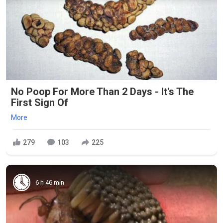
No Poop For More Than 2 Days - It's The
First Sign Of
More
279
103
225
6 h 46 min