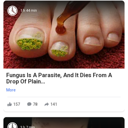
1 h 44 min
Fungus Is A Parasite, And It Dies From A
Drop Of Plain...
More
157
78
141
3 h 7 min