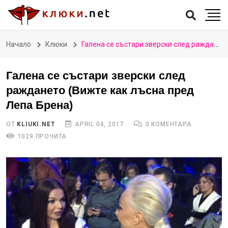
Начало
Клюки
Галена се състари зверски след раждането (Вижте как лъсна пред Лепа Брена)
Галена се състари зверски след
раждането (Вижте как лъсна пред
Лепа Брена)
ОТ
KLIUKI.NET
APRIL 04, 2017
0 КОМЕНТАРА
1029 ПРОЧИТА