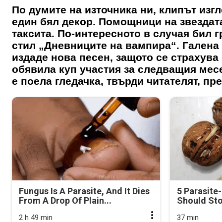
По думите на източника ни, клипът изг
един бял декор. Помощници на звездат
таксита. По-интересното в случая бил 
стил „Дневниците на вампира“. Галена
издаде нова песен, защото се страхува 
обявила куп участия за следващия месе
е поела гледачка, твърди читателят, пре
Fungus Is A Parasite, And It Dies
5 Parasite
From A Drop Of Plain...
Should Sto
2 h 49 min
37 min