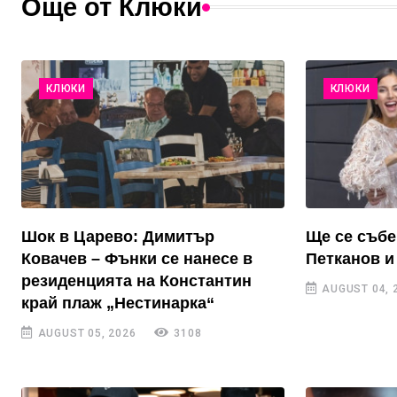
Още от Клюки
КЛЮКИ
КЛЮКИ
Шок в Царево: Димитър
Ще се събе
Ковачев – Фънки се нанесе в
Петканов и
резиденцията на Константин
AUGUST 04, 
край плаж „Нестинарка“
AUGUST 05, 2026
3108