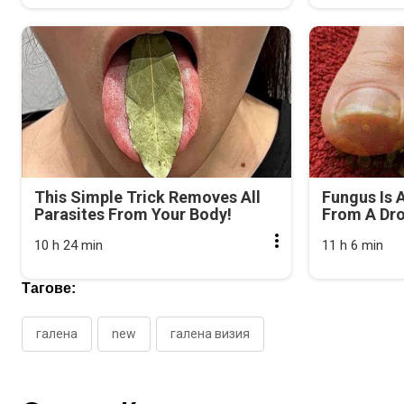
This Simple Trick Removes All
Fungus Is A
Parasites From Your Body!
From A Drop
10 h 24 min
11 h 6 min
Тагове:
галена
new
галена визия