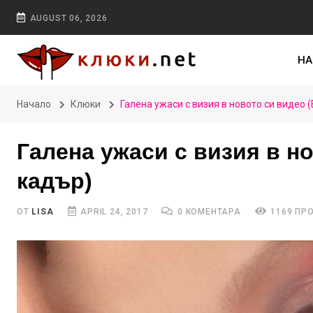
AUGUST 06, 2026
НА
Начало
Клюки
Галена ужаси с визия в новото си видео 
Галена ужаси с визия в н
кадър)
ОТ
LISA
APRIL 24, 2017
0 КОМЕНТАРА
1169 ПР