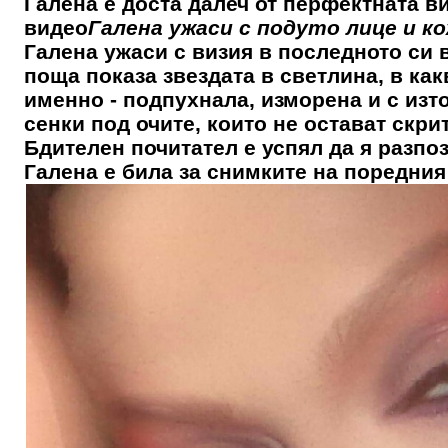
Галена е доста далеч от перфектната в
видео
Галена ужаси с подуто лице и к
Галена ужаси с визия в последното си 
поща показа звездата в светлина, в как
именно - подпухнала, изморена и с изт
сенки под очите, които не остават скри
Бдителен почитател е успял да я разпо
Галена е била за снимките на поредния