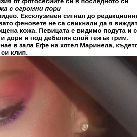
изия от фотосесиите си в последното си
ожа с огромни пори
видео. Ексклузивен сигнал до редакционн
вато феновете не са свикнали да я виждат
ощена кожа. Певицата е видимо подута и 
ти дори и под дебелия слой тежък грим.
знае в зала Ефе на хотел Маринела, къдет
 си клип.