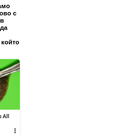
амо
ово с
 в
 да
 който
 All