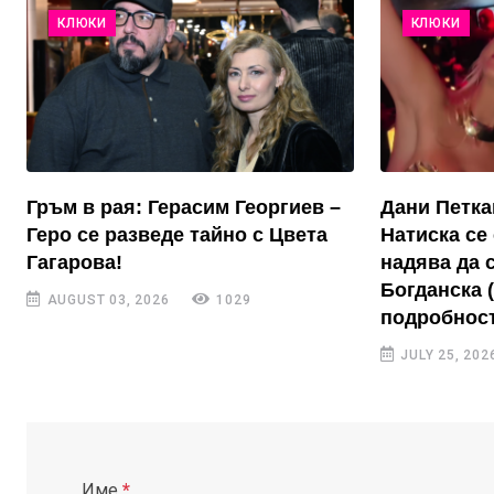
КЛЮКИ
КЛЮКИ
Гръм в рая: Герасим Георгиев –
Дани Петка
Геро се разведе тайно с Цвета
Натиска се 
Гагарова!
надява да 
Богданска 
AUGUST 03, 2026
1029
подробност
JULY 25, 202
Име
*