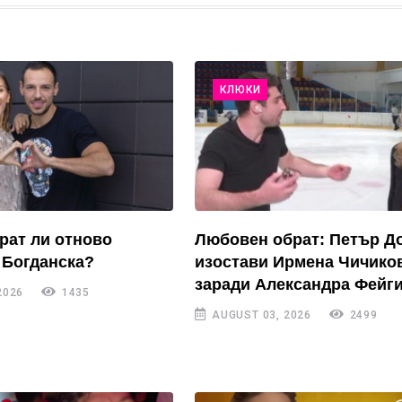
КЛЮКИ
рат ли отново
Любовен обрат: Петър Д
 Богданска?
изостави Ирмена Чичико
заради Александра Фейги
2026
1435
AUGUST 03, 2026
2499