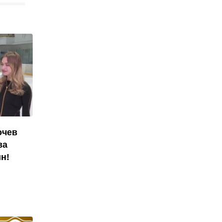
очев
ва
н!