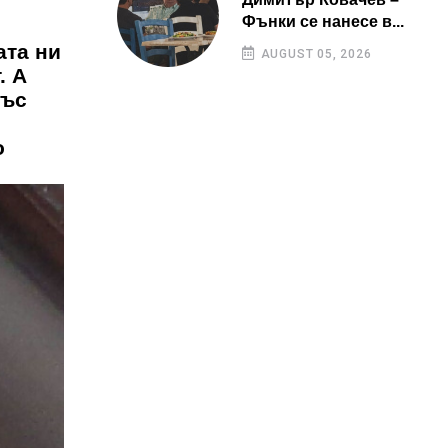
Фънки се нанесе в...
ата ни
AUGUST 05, 2026
. А
със
о