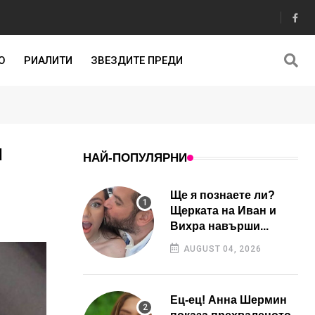
О
РИАЛИТИ
ЗВЕЗДИТЕ ПРЕДИ
н
НАЙ-ПОПУЛЯРНИ
Ще я познаете ли?
Щерката на Иван и
Вихра навърши...
AUGUST 04, 2026
Ец-ец! Анна Шермин