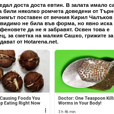
ледал доста доста евтин. В залата имало с
а били няколко ромчета доведени от Търн
гримът поставен от вечния Кирил Чалъков
 видимо не била във форма, но явно иска
феновете да не я забравят. Освен това е
ц, за сметка на малкия Сашко, грижите за
дават от Hotarena.net.
-Causing Foods You
Doctor: One Teaspoon Kills
p Eating Right Now
Worms in Your Body!
3 h 46 min