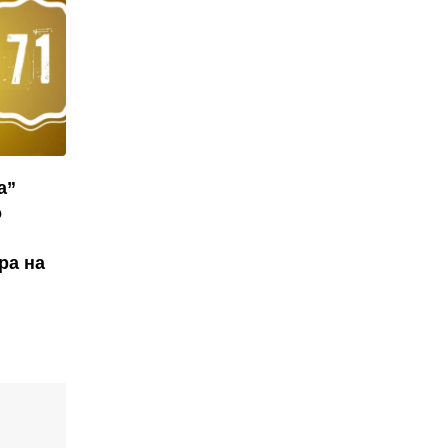
а”
о
ра на