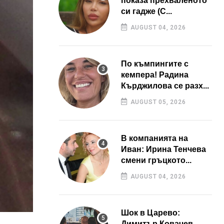
показа прехваленото
си гадже (С...
AUGUST 04, 2026
По къмпингите с
кемпера! Радина
Кърджилова се разх...
AUGUST 05, 2026
В компанията на
Иван: Ирина Тенчева
смени гръцкото...
AUGUST 04, 2026
Шок в Царево:
Димитър Ковачев –