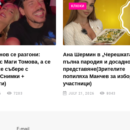
КЛЮКИ
нов се разгони:
Ана Шермин в „Черешкат
с Маги Томова, а се
пълна пародия и досадн
се събере с
представяне(Зрителите
(Снимки +
попиляха Манчев за избо
и)
участници)
6
7203
JULY 21, 2026
8043
E-mail