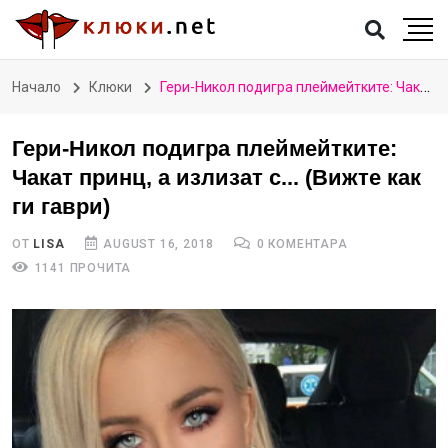
Начало
Клюки
Гери-Никол подигра плеймейтките: Чакат принц, а излизат с... (Вижте как ги гаври)
Гери-Никол подигра плеймейтките:
Чакат принц, а излизат с... (Вижте как
ги гаври)
ОТ
LISA
AUGUST 16, 2018
0 КОМЕНТАРА
1141 ПРОЧИТА