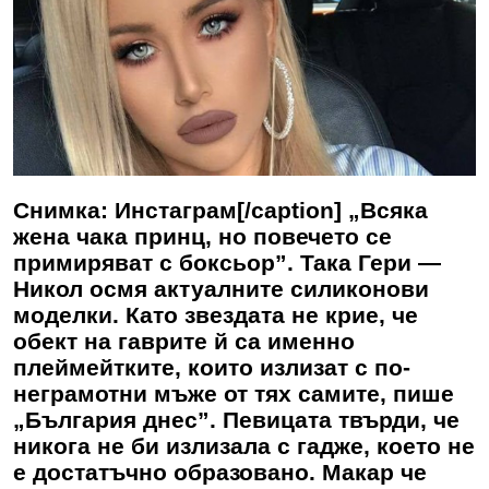
Снимка: Инстаграм[/caption] „Всяка
жена чака принц, но повечето се
примиряват с боксьор”. Така Гери —
Никол осмя актуалните силиконови
моделки. Като звездата не крие, че
обект на гаврите й са именно
плеймейтките, които излизат с по-
неграмотни мъже от тях самите, пише
„България днес”. Певицата твърди, че
никога не би излизала с гадже, което не
е достатъчно образовано. Макар че