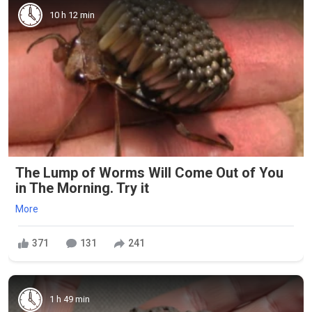
10 h 12 min
The Lump of Worms Will Come Out of You
in The Morning. Try it
More
371
131
241
1 h 49 min