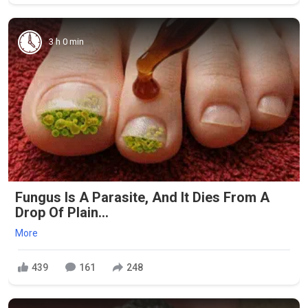
3 h 0 min
Fungus Is A Parasite, And It Dies From A
Drop Of Plain...
More
439
161
248