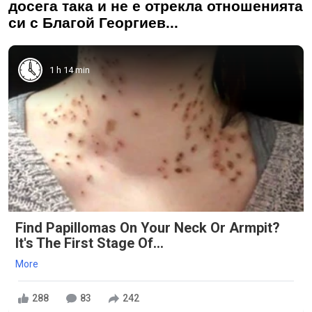
досега така и не е отрекла отношенията
си с Благой Георгиев...
1 h 14 min
Find Papillomas On Your Neck Or Armpit?
It's The First Stage Of...
More
288
83
242