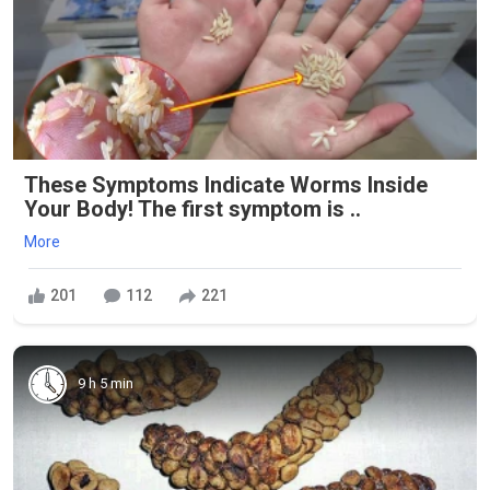
These Symptoms Indicate Worms Inside
Your Body! The first symptom is ..
More
201
112
221
9 h 5 min