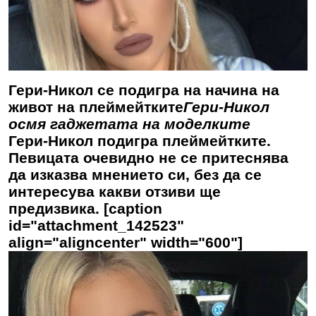
Гери-Никол се подигра на начина на
живот на плеймейтките
Гери-Никол
осмя гаджетата на моделките
Гери-Никол подигра плеймейтките.
Певицата очевидно не се притеснява
да изказва мнението си, без да се
интересува какви отзиви ще
предизвика. [caption
id="attachment_142523"
align="aligncenter" width="600"]