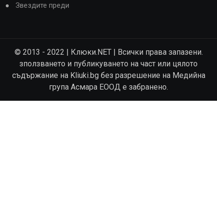
Звездите преди
© 2013 - 2022 | Клюки.NET | Всички права запазени.
зползването и публикуването на част или цялото
съдържание на Kliuki.bg без разрешение на Медийна
група Асмара ЕООД е забранено.