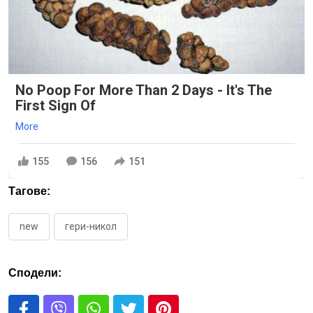
No Poop For More Than 2 Days - It's The
First Sign Of
More
155
156
151
Тагове:
new
гери-никол
Сподели: