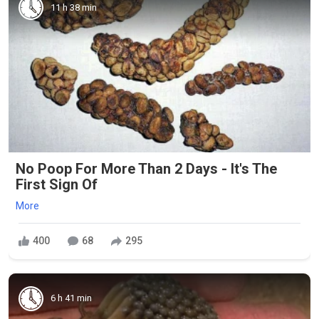
11 h 38 min
No Poop For More Than 2 Days - It's The
First Sign Of
More
400
68
295
6 h 41 min