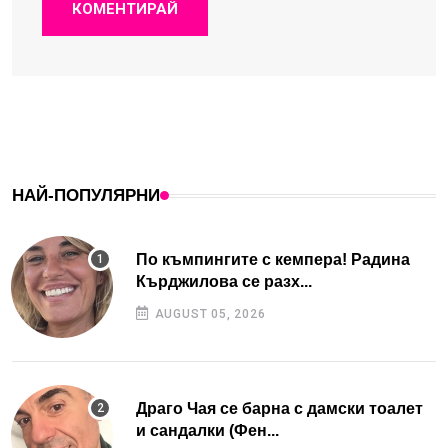
КОМЕНТИРАЙ
НАЙ-ПОПУЛЯРНИ
По къмпингите с кемпера! Радина
Кърджилова се разх...
AUGUST 05, 2026
Драго Чая се барна с дамски тоалет
и сандалки (Фен...