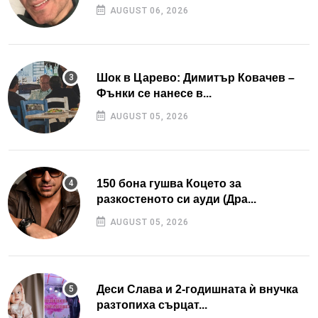
AUGUST 06, 2026
Шок в Царево: Димитър Ковачев –
Фънки се нанесе в...
AUGUST 05, 2026
150 бона гушва Коцето за
разкостеното си ауди (Дра...
AUGUST 05, 2026
Деси Слава и 2-годишната ѝ внучка
разтопиха сърцат...