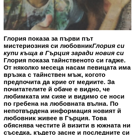
Глория показа за първи път
мистериозния си любовник
Глория си
купи къща в Гърция заради новия си
Глория показа тайнственото си гадже.
От няколко месеца насам певицата има
връзка с тайнствен мъж, когото
предпочита да крие от медиите. За
почитателите й обаче е видно, че
любимката им сияе и видимо се носи
по гребена на любовната вълна. По
непотвърдена информация новият й
любовник живее в Гърция. Това
обяснява честите й визити в южната ни
съседка, където засне и последните си