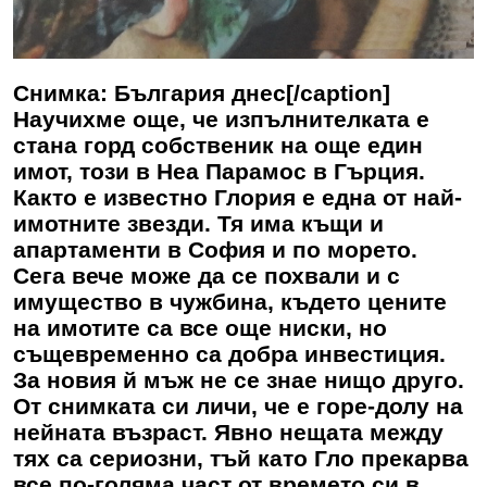
Снимка: България днес[/caption]
Научихме още, че изпълнителката е
стана горд собственик на още един
имот, този в Неа Парамос в Гърция.
Както е известно Глория е една от най-
имотните звезди. Тя има къщи и
апартаменти в София и по морето.
Сега вече може да се похвали и с
имущество в чужбина, където цените
на имотите са все още ниски, но
същевременно са добра инвестиция.
За новия й мъж не се знае нищо друго.
От снимката си личи, че е горе-долу на
нейната възраст. Явно нещата между
тях са сериозни, тъй като Гло прекарва
все по-голяма част от времето си в