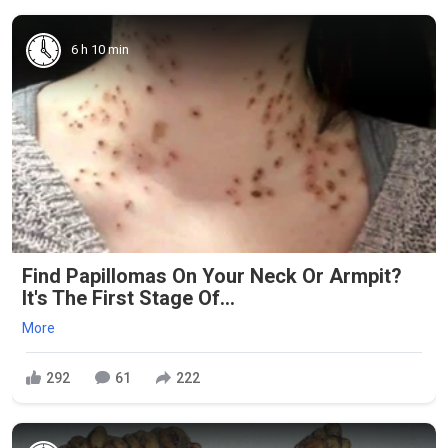
6 h 10 min
Find Papillomas On Your Neck Or Armpit?
It's The First Stage Of...
More
292
61
222