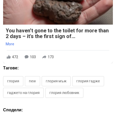
You haven’t gone to the toilet for more than
2 days – it's the first sign of...
More
472
103
173
Тагове:
глория
new
глория мъж
глория гадже
гаджето на глория
глория любовник
Сподели: