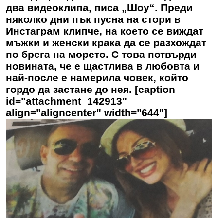
два видеоклипа, писа „Шоу“. Преди
няколко дни пък пусна на стори в
Инстаграм клипче, на което се виждат
мъжки и женски крака да се разхождат
по брега на морето. С това потвърди
новината, че е щастлива в любовта и
най-после е намерила човек, който
гордо да застане до нея. [caption
id="attachment_142913"
align="aligncenter" width="644"]