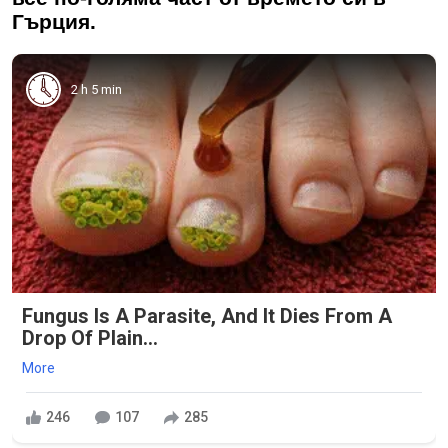
Гърция.
2 h 5 min
Fungus Is A Parasite, And It Dies From A
Drop Of Plain...
More
246
107
285