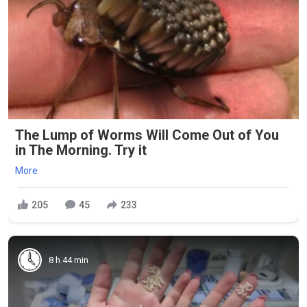
The Lump of Worms Will Come Out of You
in The Morning. Try it
More
205
45
233
8 h 44 min