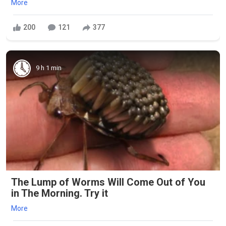
More
200
121
377
9 h 1 min
The Lump of Worms Will Come Out of You
in The Morning. Try it
More