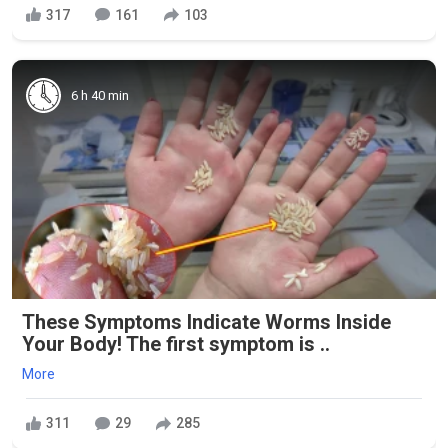
317
161
103
6 h 40 min
These Symptoms Indicate Worms Inside
Your Body! The first symptom is ..
More
311
29
285