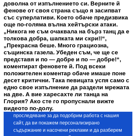
доволна от изпълнението си. Верните й
фенове от своя страна също я засипват
със суперлативи. Което обаче предизвика
още по-голяма вълна хейтърски атаки.
„Никога не съм очаквала на бърз танц да е
толкова добра, шапката ми скри!!“,
„Прекрасна беше. Много грациозна,
същинска газела. Убеден съм, че ще се
представя и по — добре и по — добре!“,
коментират феновете й. Под всеки
положителен коментар обаче имаше поне
десет критични. Така певицата успя само с
едно свое изпълнение да раздели мрежата
на две. А вие харесахте ли танца на
Глория? Ако сте го пропуснали вижте
видеото по-долу.