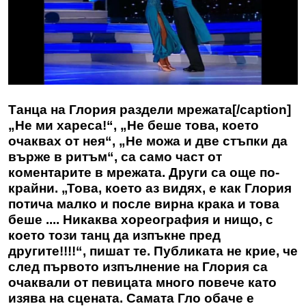
Танца на Глория раздели мрежата[/caption]
„Не ми хареса!“, „Не беше това, което
очаквах от нея“, „Не можа и две стъпки да
върже в ритъм“, са само част от
коментарите в мрежата. Други са още по-
крайни. „Това, което аз видях, е как Глория
потича малко и после вирна крака и това
беше .... Никаква хореография и нищо, с
което този танц да изпъкне пред
другите!!!!“, пишат те. Публиката не крие, че
след първото изпълнение на Глория са
очаквали от певицата много повече като
изява на сцената. Самата Гло обаче е