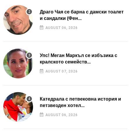
Драго Чая се барна с дамски тоалет
и сандалки (Фен...
AUGUST 06, 2026
Упс! Меган Маркъл се избъзика с
кралското семейств...
AUGUST 07, 2026
Катедрала с петвековна история и
петзвезден хотел...
AUGUST 06, 2026