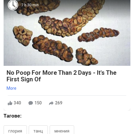
7 h 30 min
No Poop For More Than 2 Days - It's The
First Sign Of
More
340
150
269
Тагове:
глория
танц
мнения