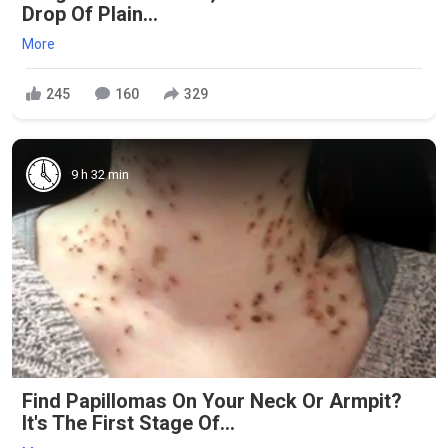
Drop Of Plain...
More
245
160
329
9 h 32 min
Find Papillomas On Your Neck Or Armpit?
It's The First Stage Of...