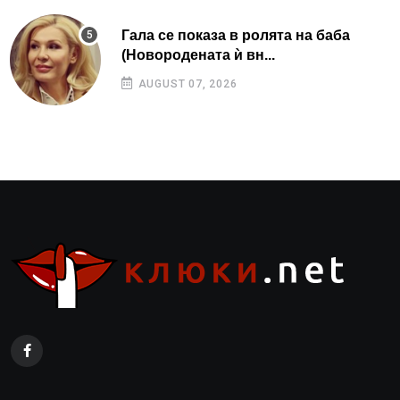
Гала се показа в ролята на баба
(Новородената ѝ вн...
AUGUST 07, 2026