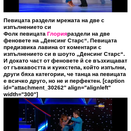
Певицата раздели мрежата на две с
изпълнението си
Фолк певицата
Глория
раздели на две
феновете на „Денсинг Старс“. Певицата
предизвика лавина от коментари с
изпълнението си в шоуто „Денсинг Старс“.
И докато част от феновете й се възхищават
от гъвкавостта и куикстепа, който изпълни,
други бяха категории, че танца на певицата
е всичко друго, но не и перфектен. [caption
id="attachment_30262" align="alignleft"
width="300"]