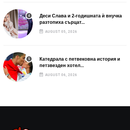
Деси Слава и 2-годишната ѝ внучка
разтопиха сърцат...
AUGUST 05, 2026
Катедрала с петвековна история и
петзвезден хотел...
AUGUST 06, 2026