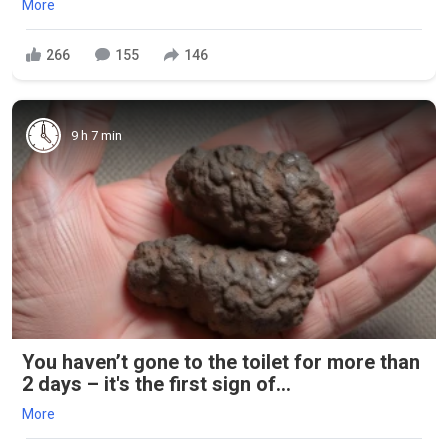
More
266
155
146
9 h 7 min
You haven’t gone to the toilet for more than
2 days – it's the first sign of...
More