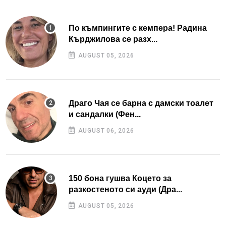
По къмпингите с кемпера! Радина
Кърджилова се разх...
AUGUST 05, 2026
Драго Чая се барна с дамски тоалет
и сандалки (Фен...
AUGUST 06, 2026
150 бона гушва Коцето за
разкостеното си ауди (Дра...
AUGUST 05, 2026