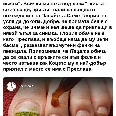
искам”. Всички минаха под ножа”, кискат
се зевзеци, присъствали на нощното
похождение на Панайот. „Само Глория не
успя да докопа. Добре, че примата беше с
охрана, че иначе и нея щеше да приклещи в
някой ъгъл за снимка. Глория обаче не е
като Преслава, и въобще няма да му цепи
басма”, разказват възмутени фенки на
певицата. Припомняме, че
Пацата
обича
да се хвали с връзките си във фолка и
често изтъква как Коцето му е най-добър
приятел и много се има с Преслава.
9 h 12 min