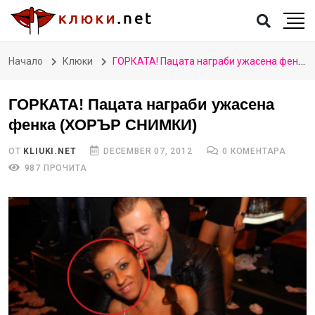
Начало
Клюки
ГОРКАТА! Пацата награби ужасена фенка (ХОРЪР СНИМКИ)
ГОРКАТА! Пацата награби ужасена
фенка (ХОРЪР СНИМКИ)
ОТ
KLIUKI.NET
DECEMBER 07, 2012
0 КОМЕНТАРА
987 ПРОЧИТА