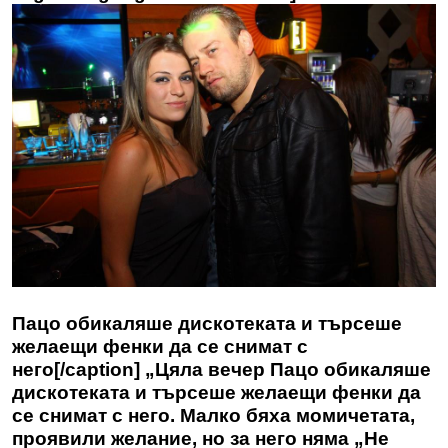
Пацо обикаляше дискотеката и търсеше
желаещи фенки да се снимат с
него[/caption] „Цяла вечер Пацо обикаляше
дискотеката и търсеше желаещи фенки да
се снимат с него. Малко бяха момичетата,
проявили желание, но за него няма „Не