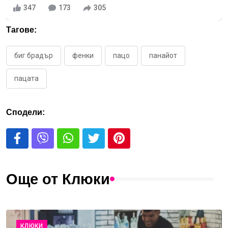
347
173
305
Тагове:
биг брадър
фенки
пацо
панайот
пацата
Сподели:
Още от Клюки
КЛЮКИ