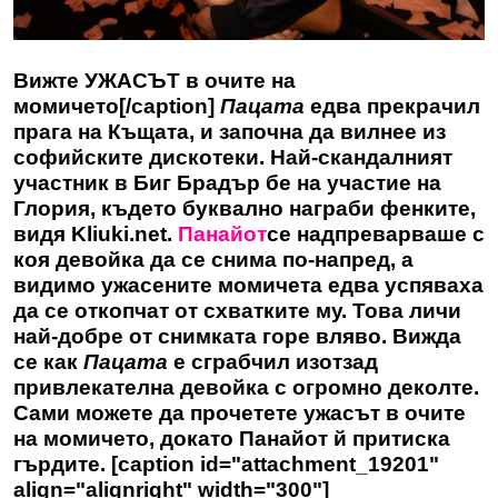
Вижте УЖАСЪТ в очите на
момичето[/caption]
Пацата
едва прекрачил
прага на Къщата, и започна да вилнее из
софийските дискотеки. Най-скандалният
участник в Биг Брадър бе на участие на
Глория, където буквално награби фенките,
видя Kliuki.net.
Панайот
се надпреварваше с
коя девойка да се снима по-напред, а
видимо ужасените момичета едва успяваха
да се откопчат от схватките му. Това личи
най-добре от снимката горе вляво. Вижда
се как
Пацата
е сграбчил изотзад
привлекателна девойка с огромно деколте.
Сами можете да прочетете ужасът в очите
на момичето, докато Панайот й притиска
гърдите. [caption id="attachment_19201"
align="alignright" width="300"]