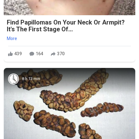
Find Papillomas On Your Neck Or Armpit?
It's The First Stage Of...
More
439
164
370
8 h 13 min