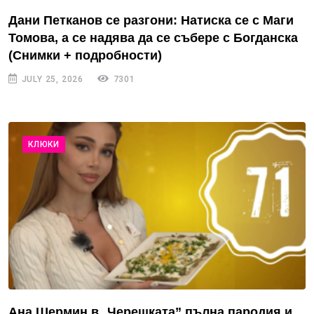
Дани Петканов се разгони: Натиска се с Маги
Томова, а се надява да се събере с Богданска
(Снимки + подробности)
JULY 25, 2026
7301
КЛЮКИ
Ана Шермин в „Черешката” пълна пародия и