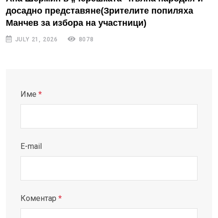
досадно представяне(Зрителите попиляха
Манчев за избора на участници)
JULY 21, 2026
8078
Име
*
E-mail
Коментар
*