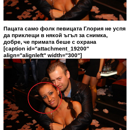
Пацата само фолк певицата Глория не успя
да приклещи в някой ъгъл за снимка,
добре, че примата беше с охрана
[caption id="attachment_19200"
align="alignleft" width="300"]