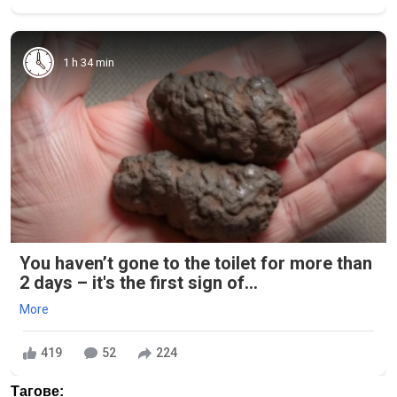
1 h 34 min
You haven’t gone to the toilet for more than
2 days – it's the first sign of...
More
419
52
224
Тагове: