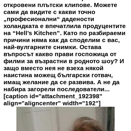
откровени плътски клипове. Можете
сами да видите с какви точно
„професионални“ дадености
холандката е впечатлила продуцентите
на “Hell’s Kitchen”. Като по разбираеми
причини няма как да споделим с вас,
най-вулгарните снимки. Остава
въпросът какво прави госпожица от
филми за възрастни в родното шоу? И
защо вместо нея не взеха някой
наистина можещ български готвач,
имащ желание да се развива. А не да
набира загорели последователи...
[caption id="attachment_192398"
align="aligncenter" width="192"]