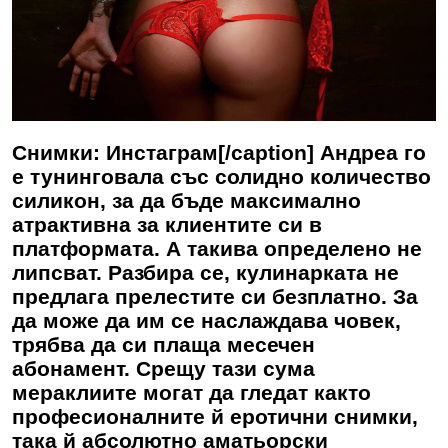
Снимки: Инстаграм[/caption] Андреа го
е тунинговала със солидно количество
силикон, за да бъде максимално
атрактивна за клиентите си в
платформата. А такива определено не
липсват. Разбира се, кулинарката не
предлага прелестите си безплатно. За
да може да им се наслаждава човек,
трябва да си плаща месечен
абонамент. Срещу тази сума
мераклиите могат да гледат както
професионалните й еротични снимки,
така й абсолютно аматьорски