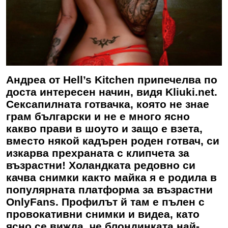
Андреа от Hell’s Kitchen припечелва по
доста интересен начин, видя Kliuki.net.
Сексапилната готвачка, която не знае
грам български и не е много ясно
какво прави в шоуто и защо е взета,
вместо някой кадърен роден готвач, си
изкарва прехраната с клипчета за
възрастни! Холандката редовно си
качва снимки както майка я е родила в
популярната платформа за възрастни
OnlyFans. Профилът й там е пълен с
провокативни снимки и видеа, като
ясно се вижда, че блондинката най-