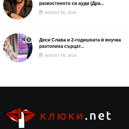
разкостеното си ауди (Дра...
AUGUST 05, 2026
Деси Слава и 2-годишната ѝ внучка
разтопиха сърцат...
AUGUST 05, 2026