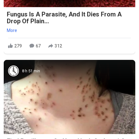
Fungus Is A Parasite, And It Dies From A
Drop Of Plain...
More
279
67
312
8 h 51 min