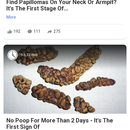
Find Papillomas On Your Neck Or Armpit?
It's The First Stage Of...
More
192
111
275
9 h 33 min
No Poop For More Than 2 Days - It's The
First Sign Of