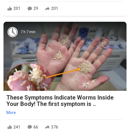
201
29
201
7 h 7 min
These Symptoms Indicate Worms Inside
Your Body! The first symptom is ..
More
241
66
376