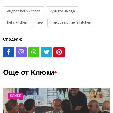
андреа hell's kitchen
кухнята на ада
hell's kitchen
new
андреа от hell's kitchen
Сподели:
Още от Клюки
КЛЮКИ