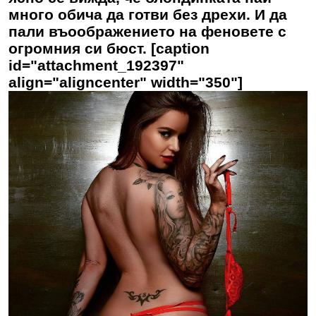
много обича да готви без дрехи. И да
пали въоображението на феновете с
огромния си бюст. [caption
id="attachment_192397"
align="aligncenter" width="350"]