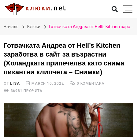
Начало
Клюки
Готвачката Андреа от Hell’s Kitchen заработва в сайт за възрастни (Холандката припечелва като снима пикантни клипчета – Снимки)
Готвачката Андреа от Hell’s Kitchen
заработва в сайт за възрастни
(Холандката припечелва като снима
пикантни клипчета – Снимки)
ОТ
LISA
MARCH 10, 2022
0 КОМЕНТАРА
36981 ПРОЧИТА