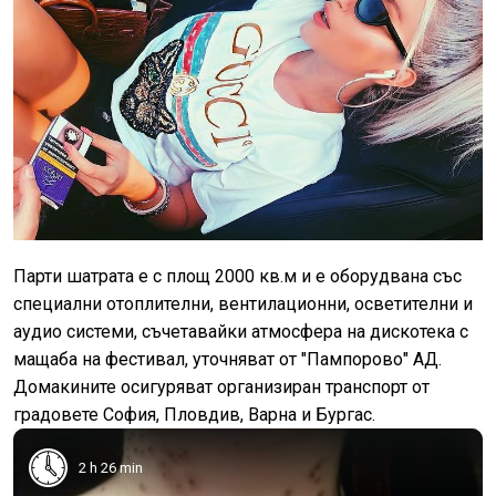
Парти шатрата е с площ 2000 кв.м и е оборудвана със
специални отоплителни, вентилационни, осветителни и
аудио системи, съчетавайки атмосфера на дискотека с
мащаба на фестивал, уточняват от "Пампорово" АД.
Домакините осигуряват организиран транспорт от
градовете София, Пловдив, Варна и Бургас.
2 h 26 min