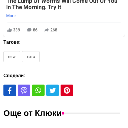
The Lump Of Worms Will Come Out Of You
In The Morning. Try It
More
339
86
268
Тагове:
new
тита
Сподели:
Още от Клюки