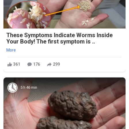
These Symptoms Indicate Worms Inside
Your Body! The first symptom is ..
More
361
176
299
5 h 46 min