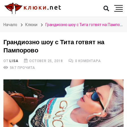
Начало
Клюки
Грандиозно шоу с Тита готвят на Пампорово
Грандиозно шоу с Тита готвят на
Пампорово
ОТ
LISA
OCTOBER 25, 2018
0 КОМЕНТАРА
567 ПРОЧИТА