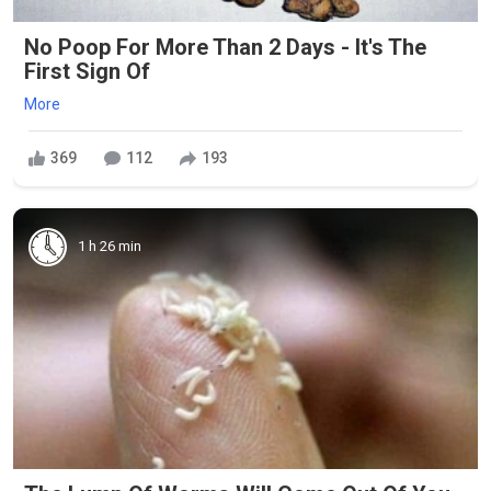
No Poop For More Than 2 Days - It's The
First Sign Of
More
369
112
193
1 h 26 min