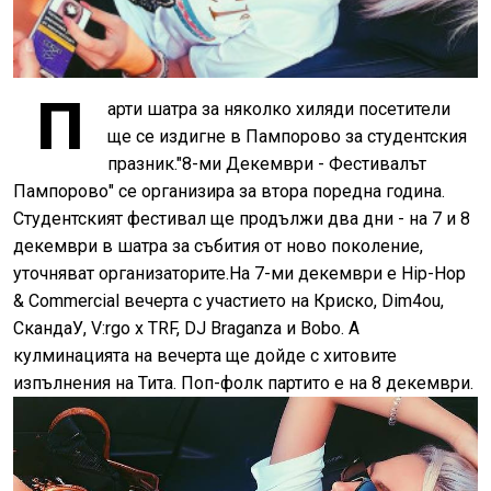
П
арти шатра за няколко хиляди посетители
ще се издигне в Пампорово за студентския
празник."8-ми Декември - Фестивалът
Пампорово" се организира за втора поредна година.
Студентският фестивал ще продължи два дни - на 7 и 8
декември в шатра за събития от ново поколение,
уточняват организаторите.На 7-ми декември е Hip-Hop
& Commercial вечерта с участието на Криско, Dim4ou,
СкандаУ, V:rgo x TRF, DJ Braganza и Bobo. А
кулминацията на вечерта ще дойде с хитовите
изпълнения на Тита. Поп-фолк партито е на 8 декември.