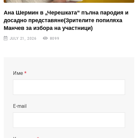
Ана Шермин в „Черешката” пълна пародия и
досадно представяне(Зрителите попиляха
Манчев за избора на участници)
JULY 21, 2026
8099
Име
*
E-mail