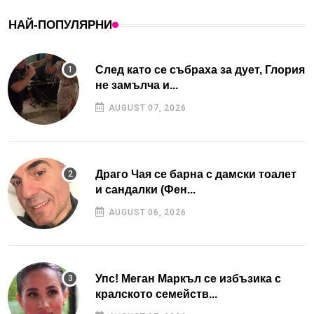
НАЙ-ПОПУЛЯРНИ
След като се събраха за дует, Глория
не замълча и...
AUGUST 07, 2026
Драго Чая се барна с дамски тоалет
и сандалки (Фен...
AUGUST 06, 2026
Упс! Меган Маркъл се избъзика с
кралското семейств...