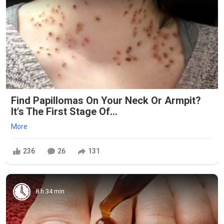
Find Papillomas On Your Neck Or Armpit?
It's The First Stage Of...
More
236
26
131
8 h 34 min