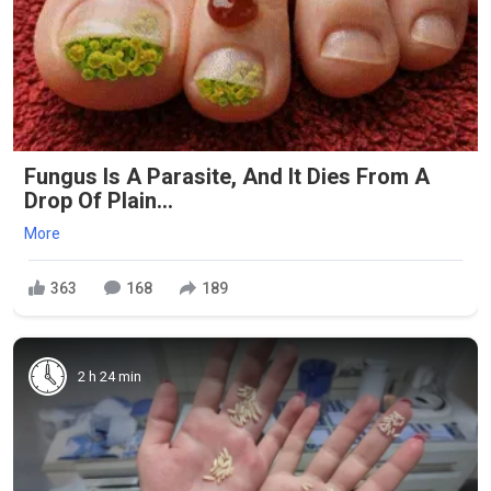
Fungus Is A Parasite, And It Dies From A
Drop Of Plain...
More
363
168
189
2 h 24 min