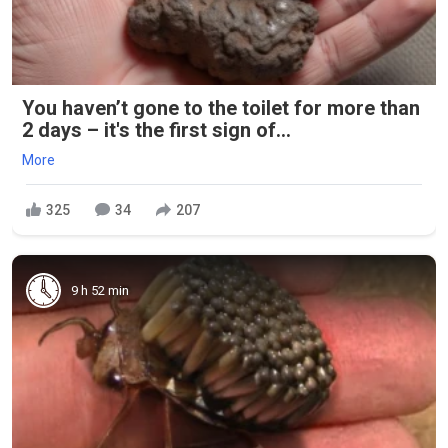
You haven’t gone to the toilet for more than
2 days – it's the first sign of...
More
325
34
207
9 h 52 min