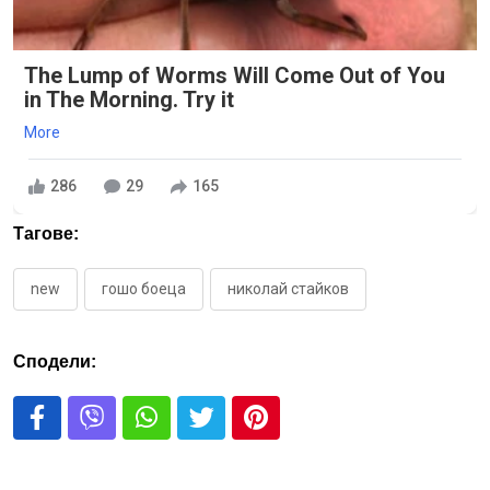
The Lump of Worms Will Come Out of You
in The Morning. Try it
More
286
29
165
Тагове:
new
гошо боеца
николай стайков
Сподели: