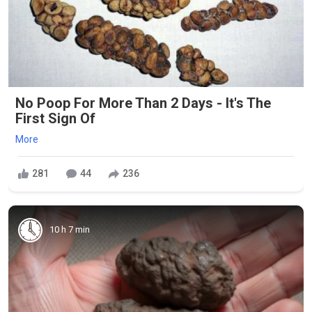
No Poop For More Than 2 Days - It's The
First Sign Of
More
281
44
236
10 h 7 min