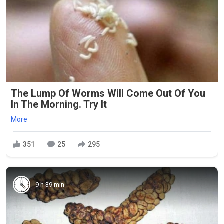
The Lump Of Worms Will Come Out Of You
In The Morning. Try It
More
351
25
295
9 h 39 min