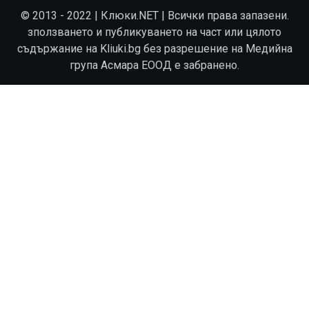
© 2013 - 2022 | Клюки.NET | Всички права запазени.
зползването и публикуването на част или цялото
съдържание на Kliuki.bg без разрешение на Медийна
група Асмара ЕООД е забранено.