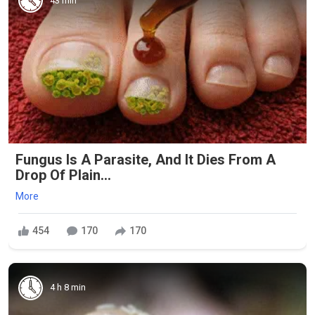
43 min
Fungus Is A Parasite, And It Dies From A
Drop Of Plain...
More
454
170
170
4 h 8 min