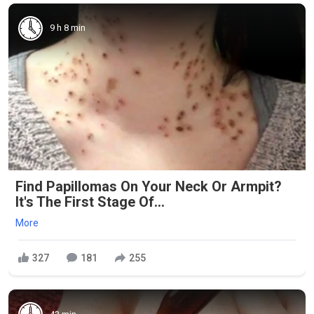
9 h 8 min
Find Papillomas On Your Neck Or Armpit?
It's The First Stage Of...
More
327
181
255