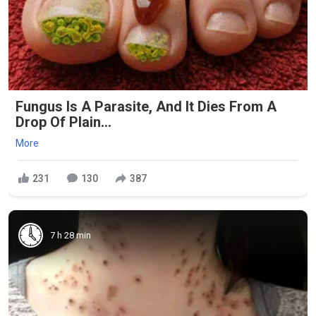
Fungus Is A Parasite, And It Dies From A
Drop Of Plain...
More
231
130
387
7 h 28 min