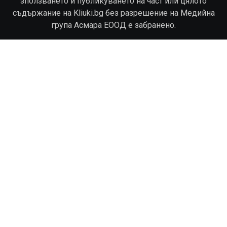
зползването и публикуването на част или цялото
съдържание на Kliuki.bg без разрешение на Медийна
група Асмара ЕООД е забранено.