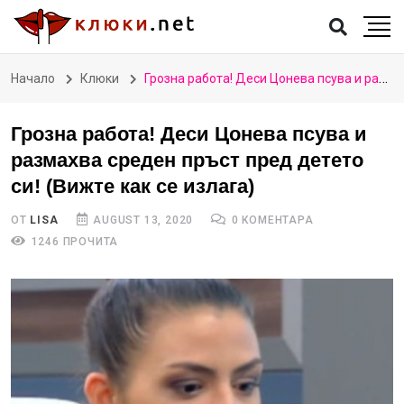
Начало
Клюки
Грозна работа! Деси Цонева псува и размахва среден пръст пред детето си! (Вижте как се излага)
Грозна работа! Деси Цонева псува и
размахва среден пръст пред детето
си! (Вижте как се излага)
ОТ
LISA
AUGUST 13, 2020
0 КОМЕНТАРА
1246 ПРОЧИТА