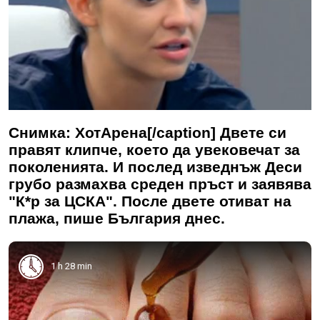
Снимка: ХотАрена[/caption] Двете си
правят клипче, което да увековечат за
поколенията. И послед изведнъж Деси
грубо размахва среден пръст и заявява
"К*р за ЦСКА". После двете отиват на
плажа, пише България днес.
1 h 28 min