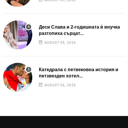
Деси Слава и 2-годишната ѝ внучка
разтопиха сърцат...
AUGUST 05, 2026
Катедрала с петвековна история и
петзвезден хотел...
AUGUST 06, 2026