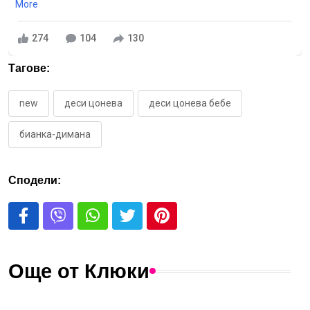
More
274
104
130
Тагове:
new
деси цонева
деси цонева бебе
бианка-димана
Сподели:
Още от Клюки