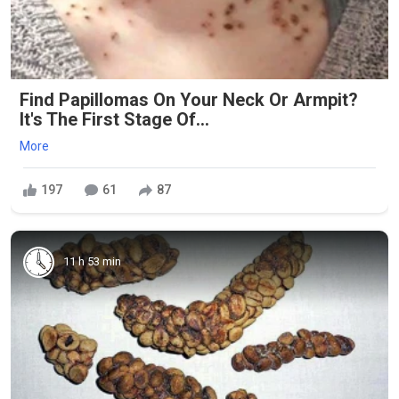
Find Papillomas On Your Neck Or Armpit?
It's The First Stage Of...
More
197
61
87
11 h 53 min