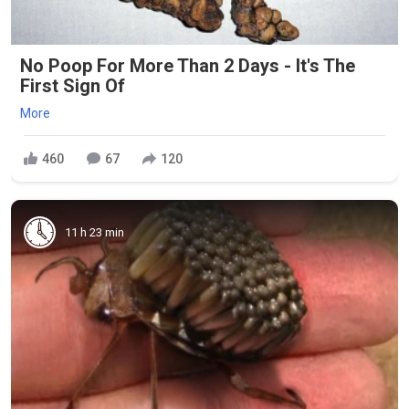
No Poop For More Than 2 Days - It's The
First Sign Of
More
460
67
120
11 h 23 min