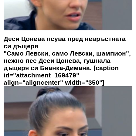
Деси Цонева псува пред невръстната
си дъщеря
"Само Левски, само Левски, шампион",
нежно пее Деси Цонева, гушнала
дъщеря си Бианка-Димана. [caption
id="attachment_169479"
align="aligncenter" width="350"]