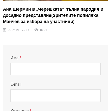
Ана Шермин в „Черешката” пълна пародия и
досадно представяне(Зрителите попиляха
Манчев за избора на участници)
JULY 21, 2026
8078
Име
*
E-mail
Коментар
*