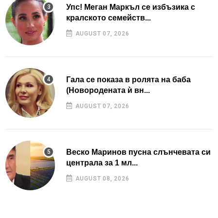
Упс! Меган Маркъл се избъзика с
кралското семейств...
AUGUST 07, 2026
Гала се показа в ролята на баба
(Новородената ѝ вн...
AUGUST 07, 2026
Веско Маринов пусна слънчевата си
централа за 1 мл...
AUGUST 08, 2026