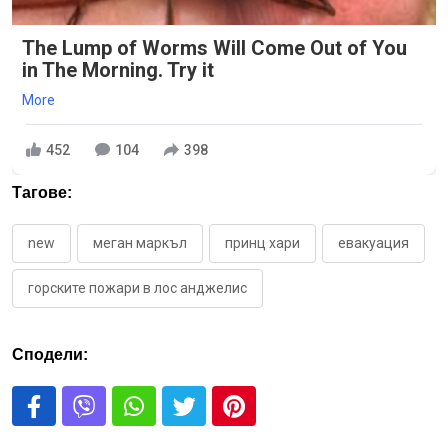
The Lump of Worms Will Come Out of You
in The Morning. Try it
More
452
104
398
Тагове:
new
меган маркъл
принц хари
евакуация
горските пожари в лос анджелис
Сподели: