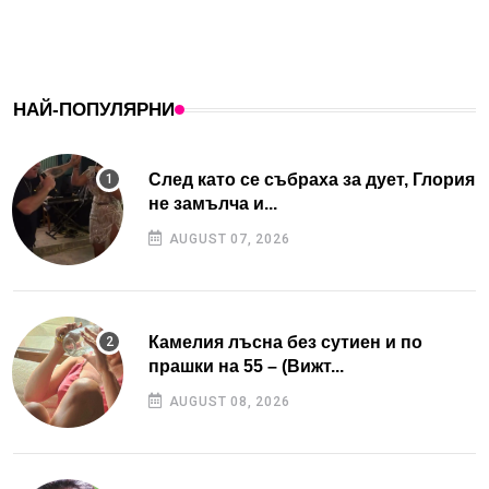
НАЙ-ПОПУЛЯРНИ
След като се събраха за дует, Глория
не замълча и...
AUGUST 07, 2026
Камелия лъсна без сутиен и по
прашки на 55 – (Вижт...
AUGUST 08, 2026