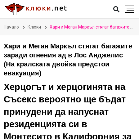
Начало
Клюки
Хари и Меган Маркъл стягат багажите заради огнения ад в Лос Анджелис (На кралската двойка предстои евакуация)
Хари и Меган Маркъл стягат багажите
заради огнения ад в Лос Анджелис
(На кралската двойка предстои
евакуация)
Херцогът и херцогинята на
Съсекс вероятно ще бъдат
принудени да напуснат
резиденцията си в
Монтесито в Калифорния за