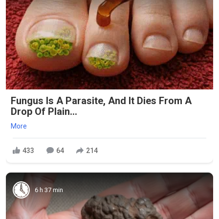
Fungus Is A Parasite, And It Dies From A
Drop Of Plain...
More
433
64
214
6 h 37 min