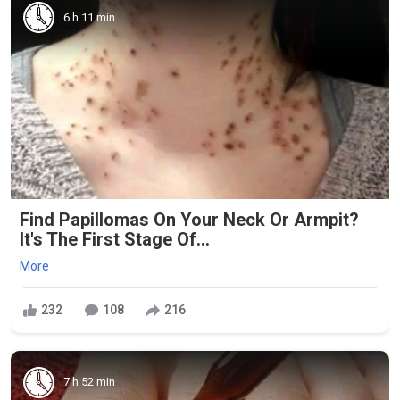
6 h 11 min
Find Papillomas On Your Neck Or Armpit?
It's The First Stage Of...
More
232
108
216
7 h 52 min