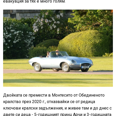
евакуация за тях е много голям.
Двойката се премести в Монтесито от Обединеното
кралство през 2020 г., отказвайки се от редица
ключови кралски задължения, и живее там и до днес с
двете си деца - 5-годишният принц Арчи и 3-годишната