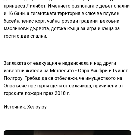
принцеса Лилибет. Имението разполага с девет спални
и 16 бани, а гигантската територия включва плувен
басейн, тенис корт, чайна, розови градини, вековни
маслинови дървета, детска къща за игра и къща за
гости с две спални.
Заплахата от евакуация е надвиснала и над други
известни жители на Монтесито - Опра Уинфри и Гуинет
Полтроу. Трябва да се отбележи, че имуществото на
Опра вече претърпя щети от свлачища, причинени от
горските пожари през 2018 г.
Източник: Хелоу.ру