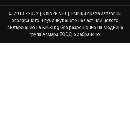
© 2013 - 2022 | Клюки.NET | Всички права запазени.
зползването и публикуването на част или цялото
съдържание на Kliuki.bg без разрешение на Медийна
група Асмара ЕООД е забранено.