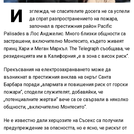
И
зглежда, че спасителите досега не са успели
да спрат разпространението на пожара,
започнал в престижния район Pacific
Palisades в Лос Анджелис. Много близки общности са
застрашени, включително Монтесито, където живеят
принц Хари и Меган Маркъл. The Telegraph съобщава, че
резиденцията им в Калифорния „е в зона с висок риск“.
Прекъсвания на електрозахранването може да
възникнат в престижния анклав на окръг Санта
Барбара поради „алармата и повишения риск от горски
пожари“, сподели служителят, добавяйки, че
„потенциалните жертви“ вече са се свързали в няколко
общности, „включително Монтесито“.
Не е известно дали херцозите на Съсекс са получили
предупреждение за опасността, но е ясно, че рискът от