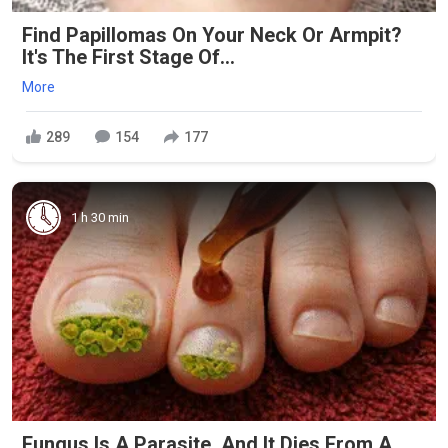
Find Papillomas On Your Neck Or Armpit?
It's The First Stage Of...
More
289
154
177
1 h 30 min
Fungus Is A Parasite, And It Dies From A