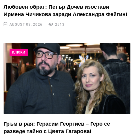
Любовен обрат: Петър Дочев изостави
Ирмена Чичикова заради Александра Фейгин!
AUGUST 03, 2026
2513
КЛЮКИ
Гръм в рая: Герасим Георгиев – Геро се
разведе тайно с Цвета Гагарова!