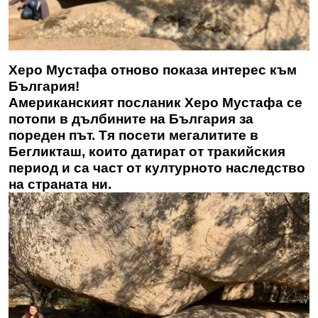
Херо Мустафа отново показа интерес към
България!
Американският посланик Херо Мустафа се
потопи в дълбините на България за
пореден път. Тя посети мегалитите в
Бегликташ, които датират от тракийския
период и са част от културното наследство
на страната ни.