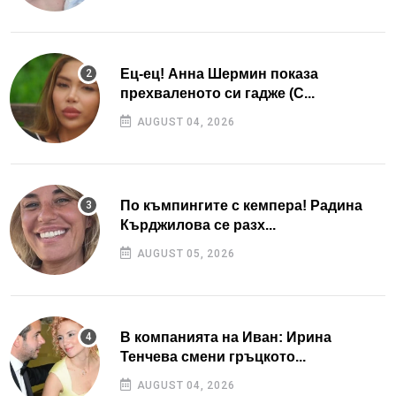
Ец-ец! Анна Шермин показа
прехваленото си гадже (С...
AUGUST 04, 2026
По къмпингите с кемпера! Радина
Кърджилова се разх...
AUGUST 05, 2026
В компанията на Иван: Ирина
Тенчева смени гръцкото...
AUGUST 04, 2026