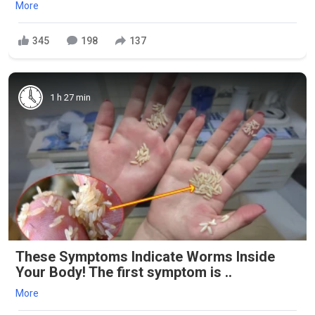
More
345
198
137
1 h 27 min
These Symptoms Indicate Worms Inside
Your Body! The first symptom is ..
More