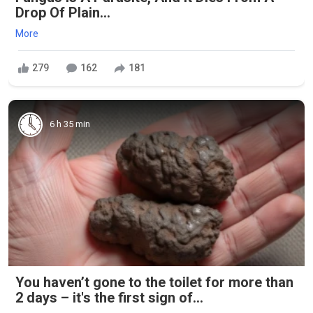
Drop Of Plain...
More
279
162
181
6 h 35 min
You haven’t gone to the toilet for more than
2 days – it's the first sign of...