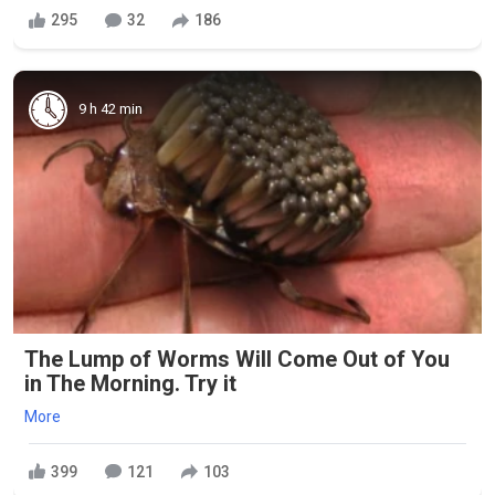
295
32
186
9 h 42 min
The Lump of Worms Will Come Out of You
in The Morning. Try it
More
399
121
103