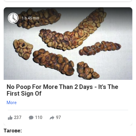
1 h 45 min
No Poop For More Than 2 Days - It's The
First Sign Of
More
237
110
97
Тагове: