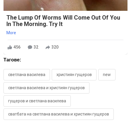
The Lump Of Worms Will Come Out Of You
In The Morning. Try It
More
456
32
320
Тагове:
светлана василева
християн гущеров
new
светлана василева и християн гущеров
гущеров и светлана василева
сватбата на светлана василева и християн гущеров