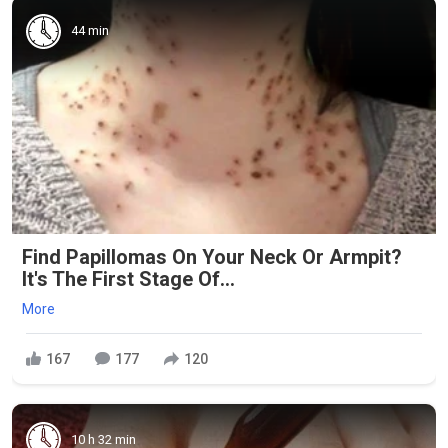
44 min
Find Papillomas On Your Neck Or Armpit?
It's The First Stage Of...
More
167
177
120
10 h 32 min