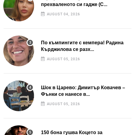
прехваленото си гадже (С...
AUGUST 04, 2026
По къмпингите с кемпера! Радина
Кърджилова се разх...
AUGUST 05, 2026
Шок в Царево: Димитър Ковачев –
Фънки се нанесе в...
AUGUST 05, 2026
150 бона гушва Коцето за