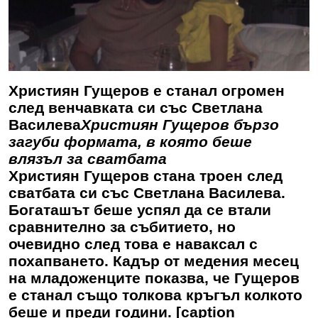
Християн Гущеров е станал огромен
след венчавката си със Светлана
Василева
Християн Гущеров бързо
загуби формата, в която беше
влязъл за сватбата
Християн Гущеров стана троен след
сватбата си със Светлана Василева.
Богаташът беше успял да се втали
сравнително за събитието, но
очевидно след това е наваксал с
похапването. Кадър от медения месец
на младоженците показва, че Гущеров
е станал също толкова кръгъл колкото
беше и преди години. [caption