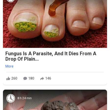
Fungus Is A Parasite, And It Dies From A
Drop Of Plain...
More
260
180
146
8 h 24 min