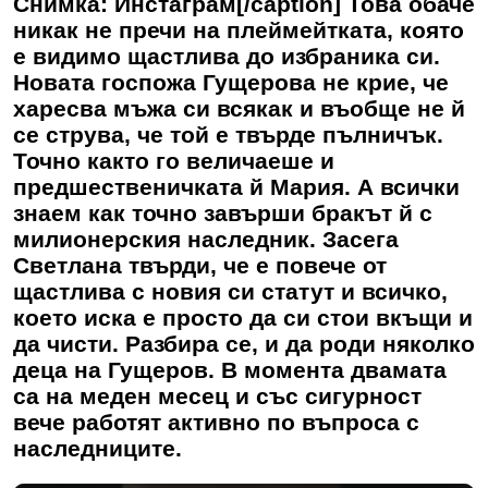
Снимка: Инстаграм[/caption] Това обаче
никак не пречи на плеймейтката, която
е видимо щастлива до избраника си.
Новата госпожа Гущерова не крие, че
харесва мъжа си всякак и въобще не й
се струва, че той е твърде пълничък.
Точно както го величаеше и
предшественичката й Мария. А всички
знаем как точно завърши бракът й с
милионерския наследник. Засега
Светлана твърди, че е повече от
щастлива с новия си статут и всичко,
което иска е просто да си стои вкъщи и
да чисти. Разбира се, и да роди няколко
деца на Гущеров. В момента двамата
са на меден месец и със сигурност
вече работят активно по въпроса с
наследниците.