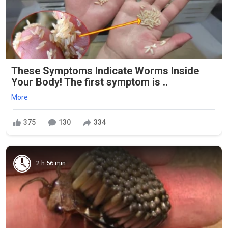
These Symptoms Indicate Worms Inside
Your Body! The first symptom is ..
More
375
130
334
2 h 56 min