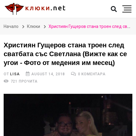
Начало
Клюки
Християн Гущеров стана троен след сватбата със Светлана (Вижте как се угои - Фото от медения им месец)
Християн Гущеров стана троен след
сватбата със Светлана (Вижте как се
угои - Фото от медения им месец)
ОТ
LISA
AUGUST 14, 2018
0 КОМЕНТАРА
721 ПРОЧИТА