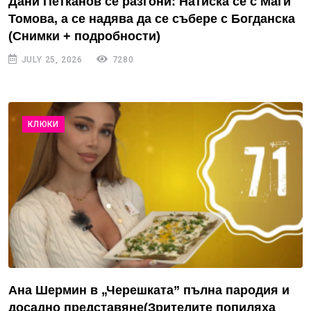
Дани Петканов се разгони: Натиска се с Маги
Томова, а се надява да се събере с Богданска
(Снимки + подробности)
JULY 25, 2026
7280
КЛЮКИ
Ана Шермин в „Черешката” пълна пародия и
досадно представяне(Зрителите попиляха