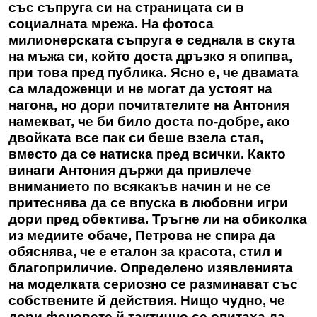
със съпруга си на страницата си в
социалната мрежа. На фотоса
милионерската съпруга е седнала в скута
на мъжа си, който доста дръзко я опипва,
при това пред публика. Ясно е, че двамата
са младоженци и не могат да устоят на
нагона, но дори почитателите на Антония
намекват, че би било доста по-добре, ако
двойката все пак си беше взела стая,
вместо да се натиска пред всички. Както
винаги Антония държи да привлече
вниманието по всякакъв начин и не се
притеснява да се впуска в любовни игри
дори пред обектива. Тръгне ли на обиколка
из медиите обаче, Петрова не спира да
обяснява, че е еталон за красота, стил и
благоприличие. Определено изявленията
на моделката сериозно се разминават със
собствените й действия. Нищо чудно, че
дори феновете й тактично се опитаха да