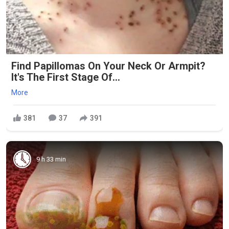
Find Papillomas On Your Neck Or Armpit?
It's The First Stage Of...
More
381
37
391
9 h 33 min