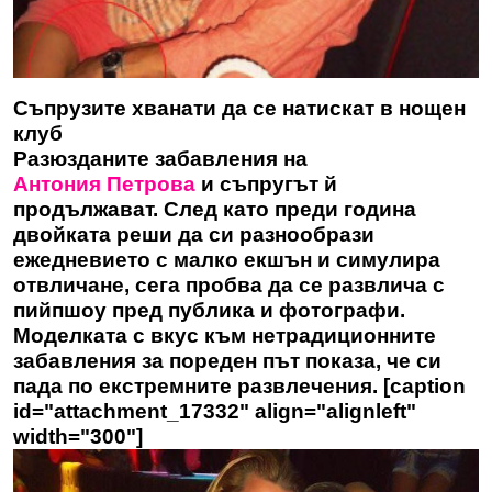
Съпрузите хванати да се натискат в нощен
клуб
Разюзданите забавления на
Антония Петрова
и съпругът й
продължават. След като преди година
двойката реши да си разнообрази
ежедневието с малко екшън и симулира
отвличане, сега пробва да се развлича с
пийпшоу пред публика и фотографи.
Моделката с вкус към нетрадиционните
забавления за пореден път показа, че си
пада по екстремните развлечения. [caption
id="attachment_17332" align="alignleft"
width="300"]