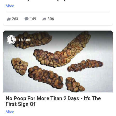
More
263
149
306
1 h 8 min
No Poop For More Than 2 Days - It's The
First Sign Of
More