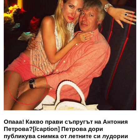
Опааа! Какво прави съпругът на Антония
Петрова?[/caption] Петрова дори
публикува снимка от летните си лудории