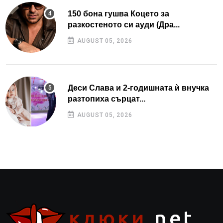
150 бона гушва Коцето за
разкостеното си ауди (Дра...
AUGUST 05, 2026
Деси Слава и 2-годишната ѝ внучка
разтопиха сърцат...
AUGUST 05, 2026