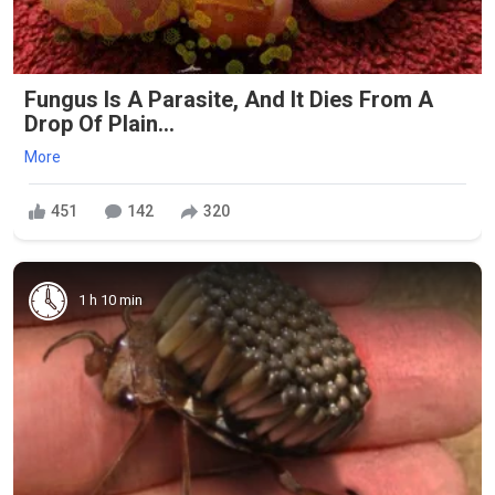
Fungus Is A Parasite, And It Dies From A
Drop Of Plain...
More
451
142
320
1 h 10 min