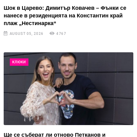
Шок в Царево: Димитър Ковачев – Фънки се
нанесе в резиденцията на Константин край
плаж „Нестинарка“
AUGUST 05, 2026
4767
КЛЮКИ
Ще се съберат ли отново Петканов и