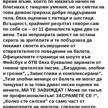
време мъже, които по никакъв начин не
блеснаха с танцови умения, но за сметка на
това демонстрираха добре поддържани
тела, бяха оценени с петици и шестици.
Всъщност, крайният резултат говори сам
по себе си – от 11 финалиста едва две са
жени. Тази неприкрита завист не остана
скрита за зрителите и те побързаха да
покажат своето възмущение от
отвратителното поведение на балета.
Официалните страници на шоуто във
Фейсбук и бТВ бяха буквално заринати от
гневни зрителски писма. „Бездарни, злобни
и грозни”, „Завистливи и комплексирани”,
„Тези злобни женици от балета не могат да
танцуват и за това дават ниски оценки на
жените, МИ ТЕ ЗАВИЖДАТ ! Може ли такъв
не професионализъм! ЗАСРАМЕТЕ СЕ !”,
„Колко сте селски” са само част от
коментарите на зрители, гледали шоуто.