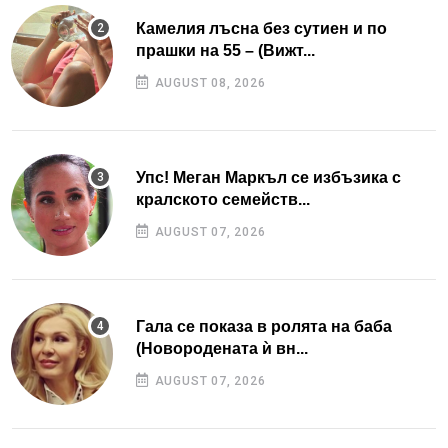
Камелия лъсна без сутиен и по
прашки на 55 – (Вижт...
AUGUST 08, 2026
Упс! Меган Маркъл се избъзика с
кралското семейств...
AUGUST 07, 2026
Гала се показа в ролята на баба
(Новородената ѝ вн...
AUGUST 07, 2026