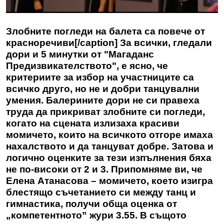
Злобните погледи на балета са повече от
красноречиви[/caption] За всички, гледали
дори и 5 минутки от "Магаданс
Предизвикателството", е ясно, че
критериите за избор на участниците са
всичко друго, но не и добри танцувални
умения. Балерините дори не си правеха
труда да прикриват злобните си погледи,
когато на сцената излизаха красиви
момичето, които на всичкото отгоре имаха
нахалството и да танцуват добре. Затова и
логично оценките за тези изпълнения бяха
не по-високи от 2 и 3. Припомняме ви, че
Елена Атанасова – момичето, което изигра
блестящо съчетанието си между танц и
гимнастика, получи обща оценка от
„компетентното” жури 3.55. В същото