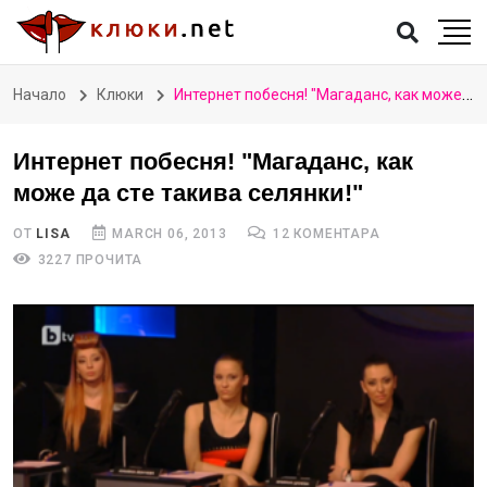
Начало
Клюки
Интернет побесня! "Магаданс, как може да сте такива селянки!"
Интернет побесня! "Магаданс, как
може да сте такива селянки!"
ОТ
LISA
MARCH 06, 2013
12 КОМЕНТАРА
3227 ПРОЧИТА