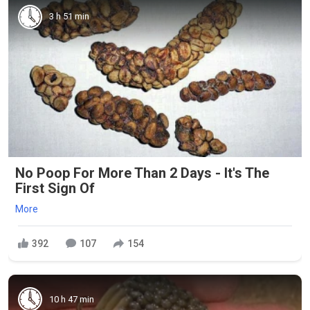
3 h 51 min
No Poop For More Than 2 Days - It's The
First Sign Of
More
392
107
154
10 h 47 min