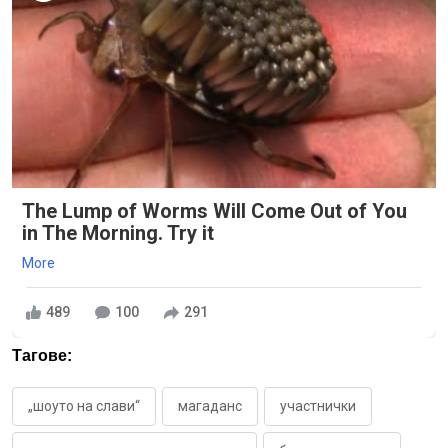
The Lump of Worms Will Come Out of You
in The Morning. Try it
More
489
100
291
Тагове:
„шоуто на слави“
магаданс
участнички