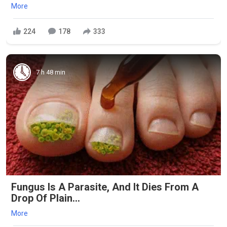
More
224
178
333
7 h 48 min
Fungus Is A Parasite, And It Dies From A
Drop Of Plain...
More