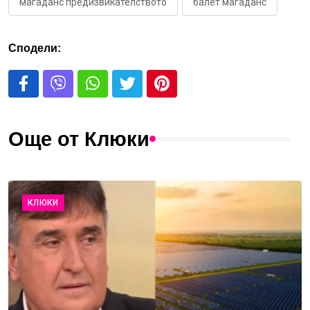
магаданс предизвикателството
балет магаданс
Сподели:
Още от Клюки
КЛЮКИ