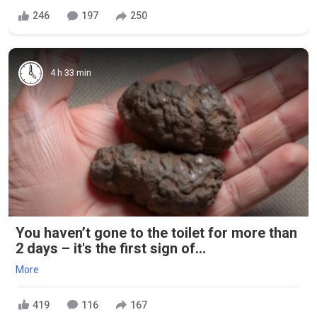
246
197
250
4 h 33 min
You haven’t gone to the toilet for more than
2 days – it's the first sign of...
More
419
116
167