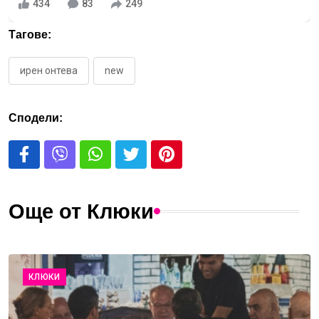
434
83
249
Тагове:
ирен онтева
new
Сподели:
Още от Клюки
КЛЮКИ