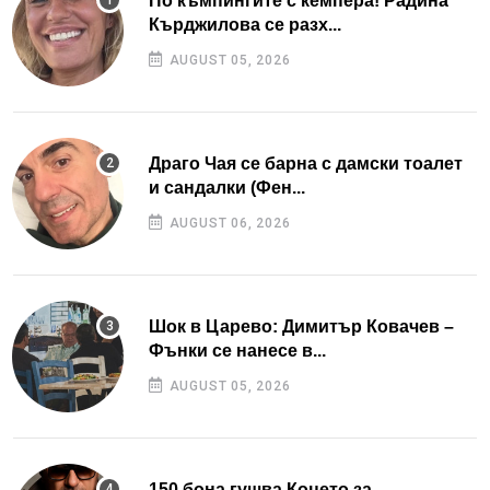
По къмпингите с кемпера! Радина
Кърджилова се разх...
AUGUST 05, 2026
Драго Чая се барна с дамски тоалет
и сандалки (Фен...
AUGUST 06, 2026
Шок в Царево: Димитър Ковачев –
Фънки се нанесе в...
AUGUST 05, 2026
150 бона гушва Коцето за