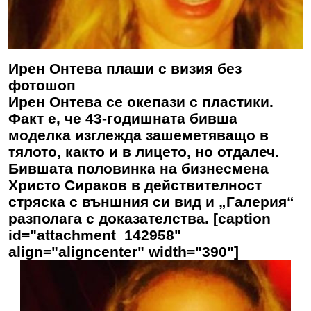
Ирен Онтева плаши с визия без
фотошоп
Ирен Онтева се окепази с пластики.
Факт е, че 43-годишната бивша
моделка изглежда зашеметяващо в
тялото, както и в лицето, но отдалеч.
Бившата половинка на бизнесмена
Христо Сираков в действителност
стряска с външния си вид и „Галерия“
разполага с доказателства. [caption
id="attachment_142958"
align="aligncenter" width="390"]