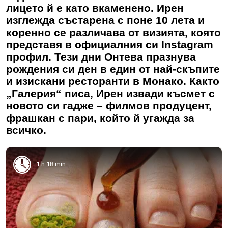
лицето й е като вкаменено. Ирен
изглежда състарена с поне 10 лета и
коренно се различава от визията, която
представя в официалния си Instagram
профил. Тези дни Онтева празнува
рождения си ден в един от най-скъпите
и изискани ресторанти в Монако. Както
„Галерия“ писа, Ирен извади късмет с
новото си гадже – филмов продуцент,
фрашкан с пари, който й угажда за
всичко.
1 h 18 min