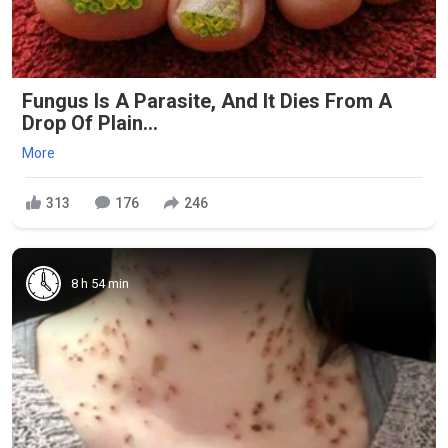
Fungus Is A Parasite, And It Dies From A
Drop Of Plain...
More
313
176
246
8 h 54 min