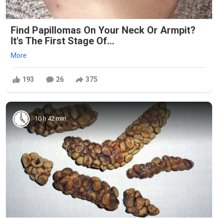
Find Papillomas On Your Neck Or Armpit?
It's The First Stage Of...
More
193
26
375
10 h 42 min