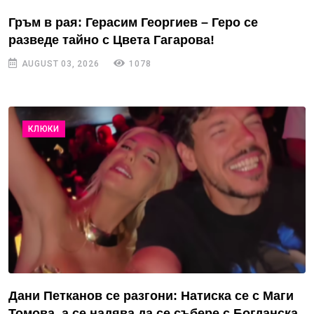
Гръм в рая: Герасим Георгиев – Геро се
разведе тайно с Цвета Гагарова!
AUGUST 03, 2026
1078
КЛЮКИ
Дани Петканов се разгони: Натиска се с Маги
Томова, а се надява да се събере с Богданска