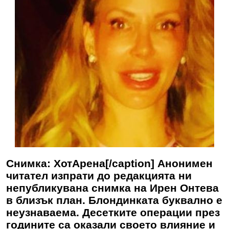
Снимка: ХотАрена[/caption] Анонимен
читател изпрати до редакцията ни
непубликувана снимка на Ирен Онтева
в близък план. Блондинката буквално е
неузнаваема. Десетките операции през
годините са оказали своето влияние и