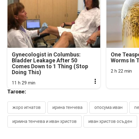
Gynecologist in Columbus:
One Teasp
Bladder Leakage After 50
Worms In T
Comes Down to 1 Thing (Stop
2 h 22 min
Doing This)
11 h 29 min
Тагове:
жоро игнатов
ирина тенчева
опосума иван
n
ириина тенчева и иван христов
иван христов осъден