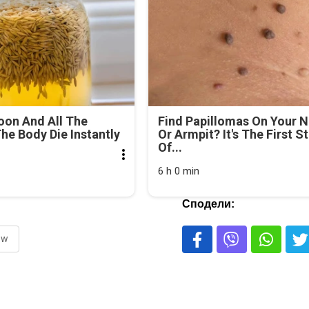
oon And All The
Find Papillomas On Your 
he Body Die Instantly
Or Armpit? It's The First S
Of...
6 h 0 min
Сподели:
ew