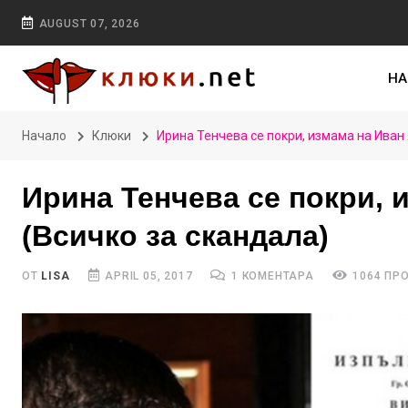
AUGUST 07, 2026
НА
Начало
Клюки
Ирина Тенчева се покри, измама на Иван 
Ирина Тенчева се покри, 
(Всичко за скандала)
ОТ
LISA
APRIL 05, 2017
1 КОМЕНТАРА
1064 ПР