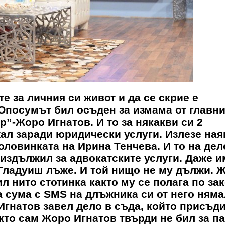
те за личния си живот и да се скрие е
 Опосумът бил осъден за измама от главн
”-Жоро Игнатов. И то за някакви си 2
ал заради юридически услуги. Излезе наяв
оловинката на Ирина Тенчева. И то на дел
 издължил за адвокатските услуги. Даже 
а Гладуиш лъже. И той нищо не му дължи. 
л нито стотинка както му се полага по зак
а сума с SMS на длъжника си от него ням
] Игнатов завел дело в съда, който присъд
акто сам Жоро Игнатов твърди не бил за п