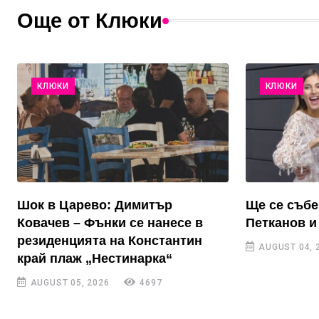
Още от Клюки
КЛЮКИ
КЛЮКИ
Шок в Царево: Димитър
Ще се събе
Ковачев – Фънки се нанесе в
Петканов и
резиденцията на Константин
AUGUST 04, 
край плаж „Нестинарка“
AUGUST 05, 2026
4697