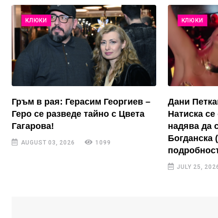
КЛЮКИ
КЛЮКИ
Гръм в рая: Герасим Георгиев –
Дани Петка
Геро се разведе тайно с Цвета
Натиска се 
Гагарова!
надява да 
Богданска 
AUGUST 03, 2026
1099
подробност
JULY 25, 202