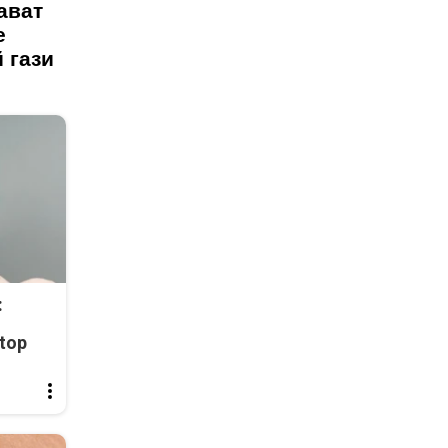
ават
е
 гази
:
top