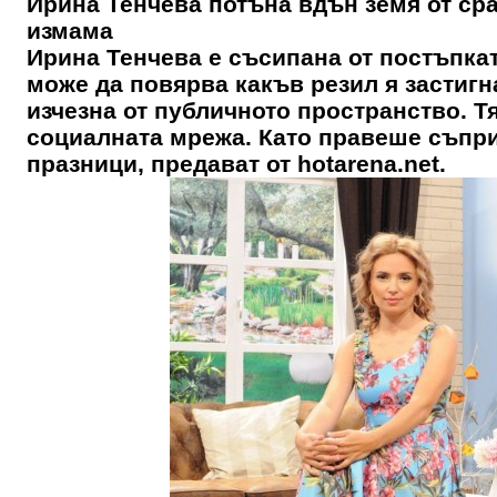
Ирина Тенчева потъна вдън земя от ср
измама
Ирина Тенчева е съсипана от постъпкат
може да повярва какъв резил я застигн
изчезна от публичното пространство. Тя
социалната мрежа. Като правеше съпри
празници, предават от hotarena.net.