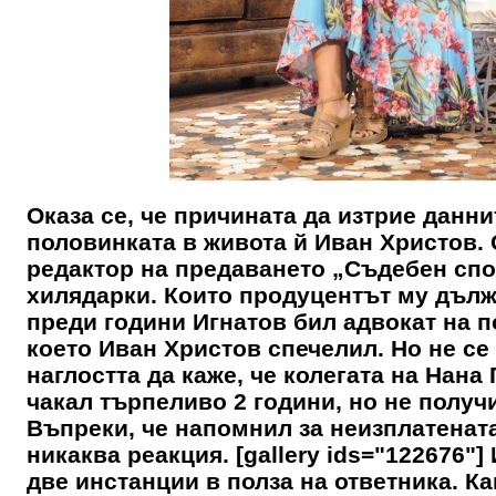
Оказа се, че причината да изтрие данни
половинката в живота й Иван Христов.
редактор на предаването „Съдебен спор
хилядарки. Които продуцентът му дълж
преди години Игнатов бил адвокат на п
което Иван Христов спечелил. Но не се
наглостта да каже, че колегата на Нан
чакал търпеливо 2 години, но не получи
Въпреки, че напомнил за неизплатенат
никаква реакция. [gallery ids="122676"
две инстанции в полза на ответника. К