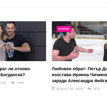
КЛЮКИ
рат ли отново
Любовен обрат: Петър Д
 Богданска?
изостави Ирмена Чичико
заради Александра Фейги
2026
1498
AUGUST 03, 2026
2625