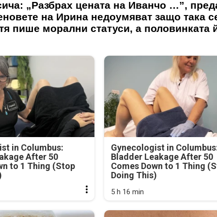
сича: „Разбрах цената на Иванчо …”, пред
Феновете на Ирина недоумяват защо така с
тя пише морални статуси, а половинката й
st in Columbus:
Gynecologist in Columbus
akage After 50
Bladder Leakage After 50
n to 1 Thing (Stop
Comes Down to 1 Thing (S
)
Doing This)
5 h 16 min