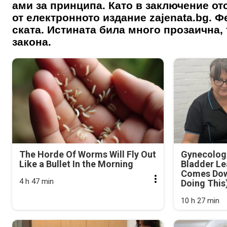
ами за принципа. Като в заключение от
от електронното издание zajenata.bg. 
ската. Истината била много прозаична, 
закона.
The Horde Of Worms Will Fly Out
Gynecologi
Like a Bullet In the Morning
Bladder Le
Comes Dow
4 h 47 min
Doing This
10 h 27 min