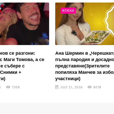
КЛЮКИ
нов се разгони:
Ана Шермин в „Черешкат
с Маги Томова, а се
пълна пародия и досадн
се събере с
представяне(Зрителите
(Снимки +
попиляха Манчев за избо
и)
участници)
6
7308
JULY 21, 2026
8078