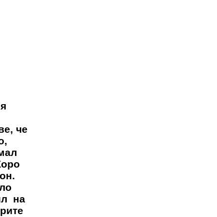
ия
е, че
о,
имал
Жоро
он.
ало
ил на
арите