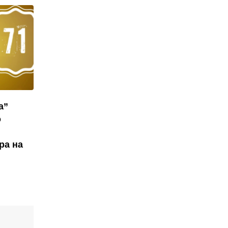
а”
о
ра на