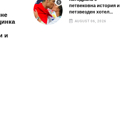
петвековна история и
петзвезден хотел...
 не
динка
AUGUST 06, 2026
и и