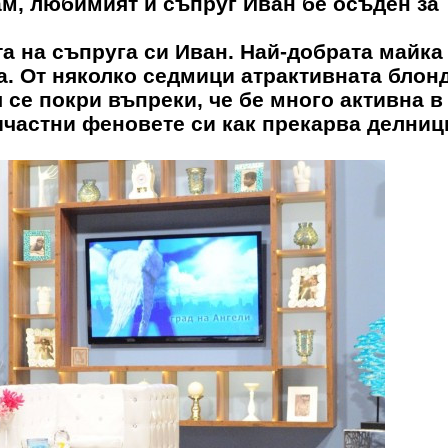
ам, любимият й съпруг Иван бе осъден за
а на съпруга си Иван. Най-добрата майка
а. От няколко седмици атрактивната блон
 се покри въпреки, че бе много активна в
частни феновете си как прекарва делниц