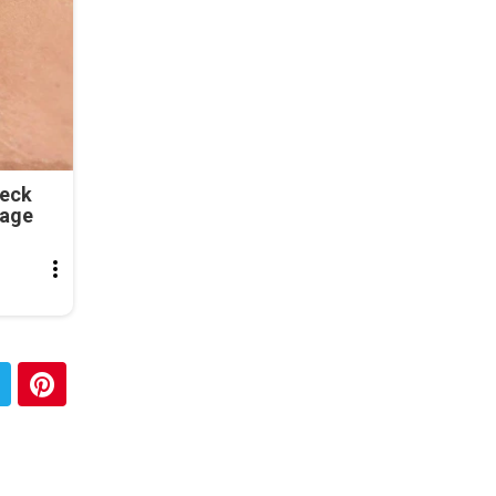
Neck
tage