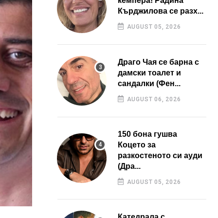
кемпера! Радина
Кърджилова се разх...
AUGUST 05, 2026
Драго Чая се барна с
дамски тоалет и
сандалки (Фен...
AUGUST 06, 2026
150 бона гушва
Коцето за
разкостеното си ауди
(Дра...
AUGUST 05, 2026
Катедрала с