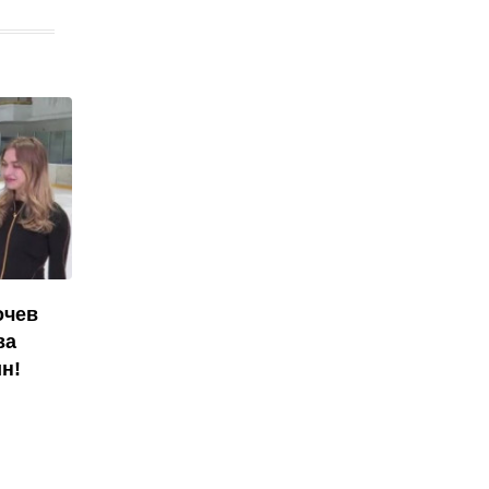
очев
ва
н!