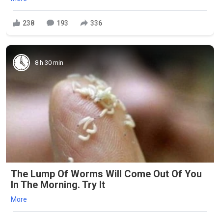
238
193
336
8 h 30 min
The Lump Of Worms Will Come Out Of You
In The Morning. Try It
More