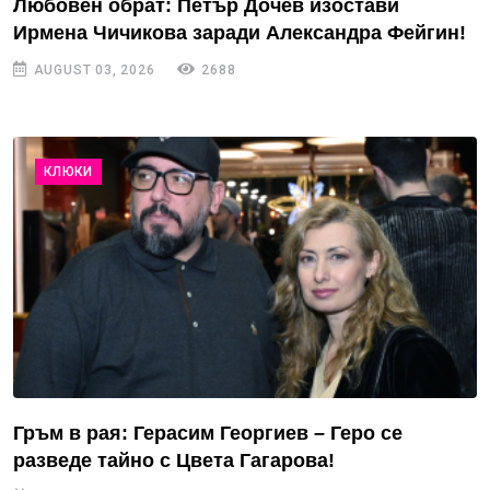
Любовен обрат: Петър Дочев изостави
Ирмена Чичикова заради Александра Фейгин!
AUGUST 03, 2026
2688
КЛЮКИ
Гръм в рая: Герасим Георгиев – Геро се
разведе тайно с Цвета Гагарова!