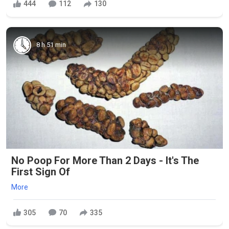
444
112
130
8 h 51 min
No Poop For More Than 2 Days - It's The
First Sign Of
More
305
70
335