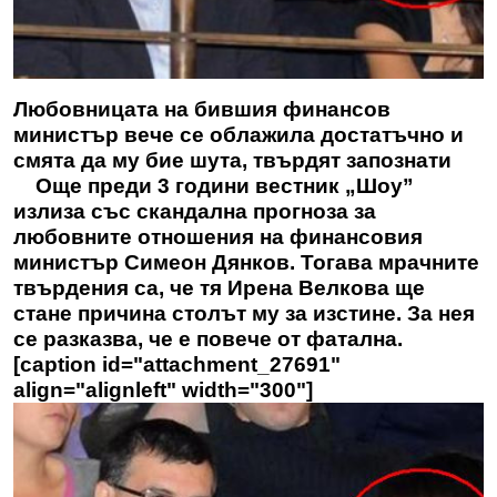
Любовницата на бившия финансов
министър вече се облажила достатъчно и
смята да му бие шута, твърдят запознати
Още преди 3 години вестник „Шоу”
излиза със скандална прогноза за
любовните отношения на финансовия
министър Симеон Дянков. Тогава мрачните
твърдения са, че тя Ирена Велкова ще
стане причина столът му за изстине. За нея
се разказва, че е повече от фатална.
[caption id="attachment_27691"
align="alignleft" width="300"]