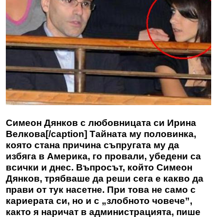
Симеон Дянков с любовницата си Ирина
Велкова[/caption] Тайната му половинка,
която стана причина съпругата му да
избяга в Америка, го провали, убедени са
всички и днес. Въпросът, който Симеон
Дянков, трябваше да реши сега е какво да
прави от тук насетне. При това не само с
кариерата си, но и с „злобното човече”,
както я наричат в администрацията, пише