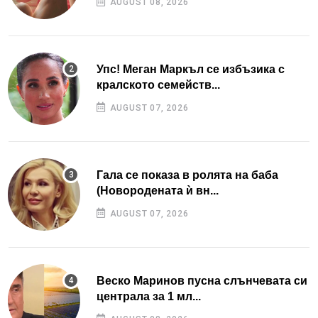
AUGUST 08, 2026
Упс! Меган Маркъл се избъзика с
кралското семейств...
AUGUST 07, 2026
Гала се показа в ролята на баба
(Новородената ѝ вн...
AUGUST 07, 2026
Веско Маринов пусна слънчевата си
централа за 1 мл...