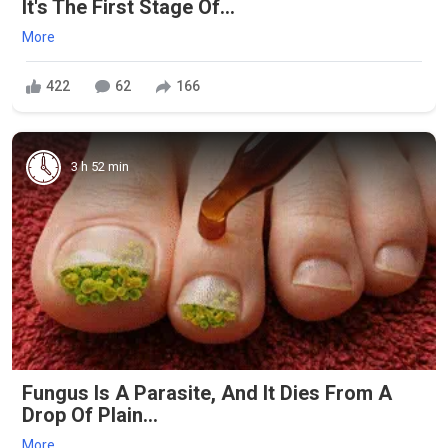
It's The First Stage Of...
More
422
62
166
3 h 52 min
Fungus Is A Parasite, And It Dies From A
Drop Of Plain...
More