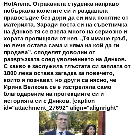
HotArena. Отраканата студенка направо
побъркала колегите си и раздавала
правосъдие без дори да си има понятие от
материята. Заради поста си на съветничка
на Дянков тя се взела много на сериозно и
хората пропищяли от нея. „Тя имаше гръб,
но вече остава сама и няма на кой да ги
продава”, споделят доволни от
развръзката след уволнението на Дянков.
С какво е заслужила тлъстата си заплата от
1800 лева остава загадка за повечето,
които я познават, но други са нясно, че
Ирина Велкова се е изстреляла само
благодарение на протекциите си и
историята си с Дянков. [caption
id="attachment_27692" align="alignright"