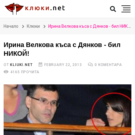
Начало
Клюки
Ирина Велкова къса с Дянков - бил НИКОЙ!
Ирина Велкова къса с Дянков - бил
НИКОЙ!
ОТ
KLIUKI.NET
FEBRUARY 22, 2013
0 КОМЕНТАРА
4165 ПРОЧИТА