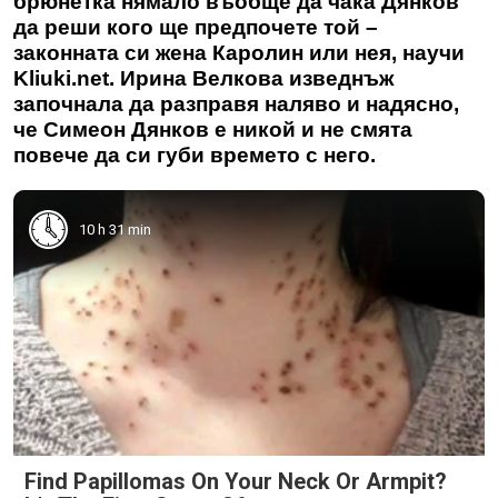
брюнетка нямало въобще да чака Дянков
да реши кого ще предпочете той –
законната си жена Каролин или нея, научи
Kliuki.net. Ирина Велкова изведнъж
започнала да разправя наляво и надясно,
че Симеон Дянков е никой и не смята
повече да си губи времето с него.
10 h 31 min
Find Papillomas On Your Neck Or Armpit?