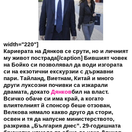
width="220"]
Кариерата на Дянков се срути, но и личният
му живот пострада[/caption] Бившият човек
на Бойко си позволявал да води изгората
си на екзотични екскурзии с държавни
пари. Тайланд, Виетнам, Китай и много
други луксозни почивки са изкарали
двамата, докато
Дянков
бил на власт.
Всичко обаче си има край, а когато
влиятелният й спонсор беше отзован,
Велкова нямало какво друго да стори,
освен и тя да напусне министерството,
разкрива „България днес”. 29-годишната