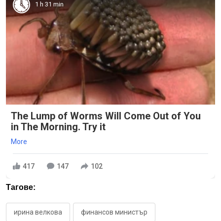
1 h 31 min
The Lump of Worms Will Come Out of You
in The Morning. Try it
More
417
147
102
Тагове:
ирина велкова
финансов министър