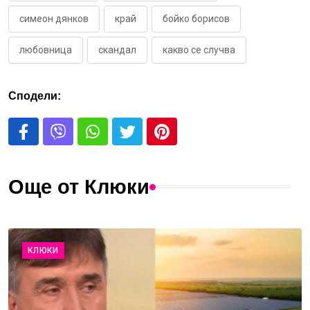
симеон дянков
край
бойко борисов
любовница
скандал
какво се случва
Сподели:
Още от Клюки
КЛЮКИ