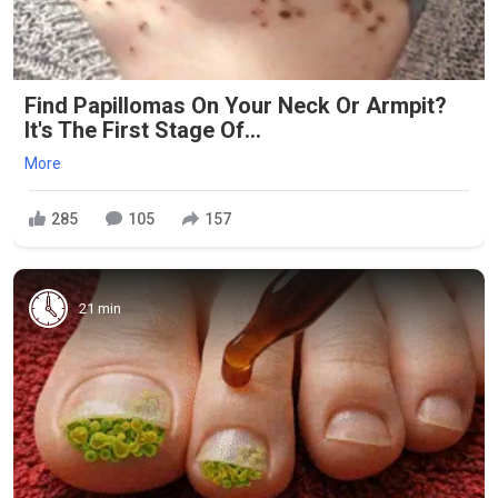
Find Papillomas On Your Neck Or Armpit?
It's The First Stage Of...
More
285
105
157
21 min