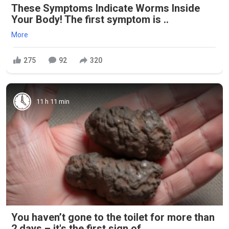
These Symptoms Indicate Worms Inside
Your Body! The first symptom is ..
More
275
92
320
11 h 11 min
You haven’t gone to the toilet for more than
2 days – it's the first sign of...