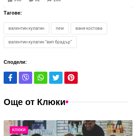
Тагове:
валентин кулагин
new
ваня костова
валентин кулагин "вип брадър"
Сподели:
Още от Клюки
КЛЮКИ