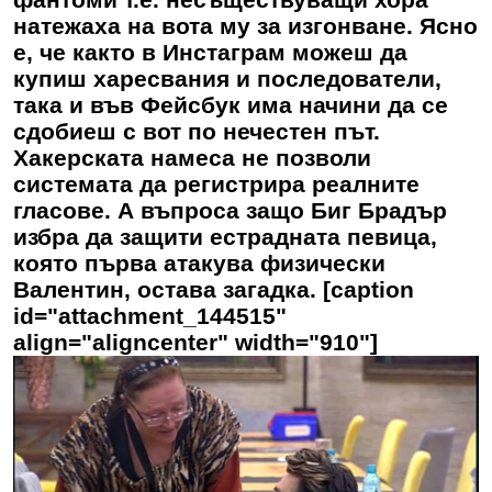
натежаха на вота му за изгонване. Ясно
е, че както в Инстаграм можеш да
купиш харесвания и последователи,
така и във Фейсбук има начини да се
сдобиеш с вот по нечестен път.
Хакерската намеса не позволи
системата да регистрира реалните
гласове. А въпроса защо Биг Брадър
избра да защити естрадната певица,
която първа атакува физически
Валентин, остава загадка. [caption
id="attachment_144515"
align="aligncenter" width="910"]