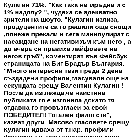
Кулагин 71%. "Как така не мръдна и с
1% надолу?!", чудеха се адекватно
зрители на шоуто. "Кулагин излиза,
продуцентите са го решили още снощи
,понеже прекали и сега манипулират с
насаждане на негативизъм към него , а
до вчера си правиха лайфовете на
негов гръб", коментират във Фейсбук
страницата на Биг Брадър България.
"Много интересни тези преди 2 дена
създадени профили,гласували още на
секундата срещу Валентин Кулагин !
После да изглежда,че наистина
публиката го е изгонила,докато тя
отдавна го провъзгласи за свой
ПОБЕДИТЕЛ! Тотален фалш сте",
казват други. Масово гласовете срещу
Кулагин идваха от т.нар. профили
фантоми т.е. несъществуващи хора