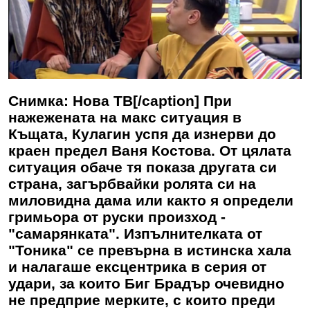
Снимка: Нова ТВ[/caption] При
нажежената на макс ситуация в
Къщата, Кулагин успя да изнерви до
краен предел Ваня Костова. От цялата
ситуация обаче тя показа другата си
страна, загърбвайки ролята си на
миловидна дама или както я определи
гримьора от руски произход -
"самарянката". Изпълнителката от
"Тоника" се превърна в истинска хала
и налагаше ексцентрика в серия от
удари, за които Биг Брадър очевидно
не предприе мерките, с които преди