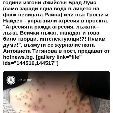
години изгони Джийсън Брад Луис
(само заради една вода в лицето на
фолк певицата Райна) или пък Гроши и
Найден - упражнили агресия в проекта.
"Агресията ражда агресия, лъжата -
лъжа. Всички лъжат, нападат и това
било творци, интелектуалци!?! Нямам
думи!", възмути се журналистката
Антоанета Титянова в пост, предават от
hotnews.bg. [gallery link="file"
ids="144516,144517"]
7 h 31 min