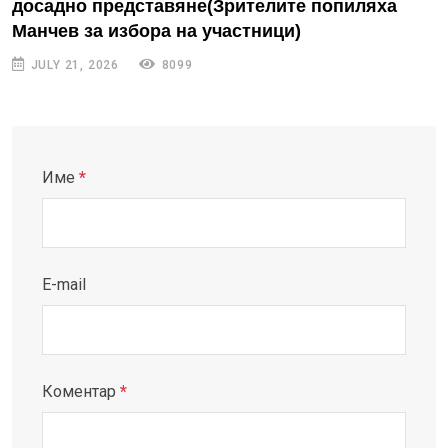
досадно представяне(Зрителите попиляха
Манчев за избора на участници)
JULY 21, 2026
8099
Име
*
E-mail
Коментар
*