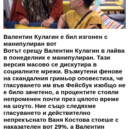
Валентин Кулагин е бил изгонен с
манипулиран вот
Вотът срещу Валентин Кулагин в лайва
в понеделник е манипулиран. Тази
версия масово се дискутира в
социалните мрежи. Възмутени фенове
на скандалния гримьор оповестиха, че
гласуването им във Фейсбук изобщо не
е било зачетено, а процентите стояли
непроменен почти през цялото време
на шоуто. Ние също следяхме
гласуването и действително
непрекъснато Ваня Костова стоеше с
наказателен вот 29%, а Валентин