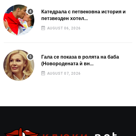
Катедрала с петвековна история и
петзвезден хотел...
AUGUST 06, 2026
Гала се показа в ролята на баба
(Новородената ѝ вн...
AUGUST 07, 2026