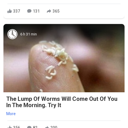
337
131
365
6 h 31 min
The Lump Of Worms Will Come Out Of You
In The Morning. Try It
More
356
82
200