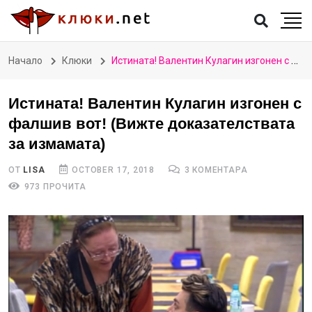
Начало
Клюки
Истината! Валентин Кулагин изгонен с фалшив вот! (Вижте доказателствата за измамата)
Истината! Валентин Кулагин изгонен с
фалшив вот! (Вижте доказателствата
за измамата)
ОТ
LISA
OCTOBER 17, 2018
3 КОМЕНТАРА
973 ПРОЧИТА