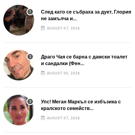
След като се събраха за дует, Глория
не замълча и...
AUGUST 07, 2026
Драго Чая се барна с дамски тоалет
и сандалки (Фен...
AUGUST 06, 2026
Упс! Меган Маркъл се избъзика с
кралското семейств...
AUGUST 07, 2026