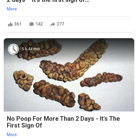
More
361
142
377
5 h 44 min
No Poop For More Than 2 Days - It's The
First Sign Of
More