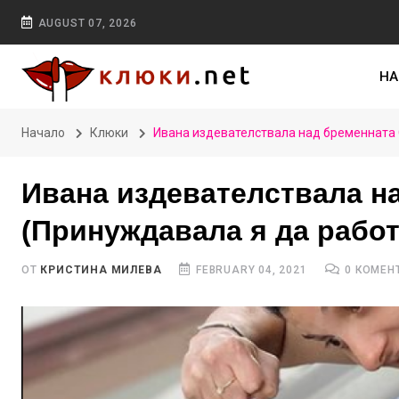
AUGUST 07, 2026
НА
Начало
Клюки
Ивана издевателствала над бременната 
Ивана издевателствала н
(Принуждавала я да работ
ОТ
КРИСТИНА МИЛЕВА
FEBRUARY 04, 2021
0 КОМЕН