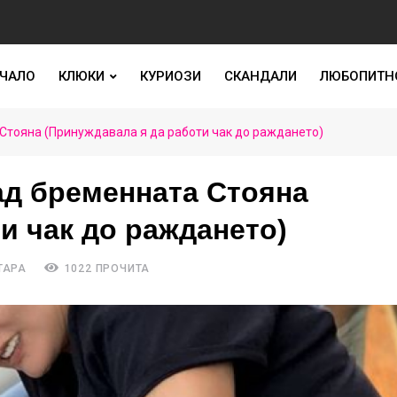
ЧАЛО
КЛЮКИ
КУРИОЗИ
СКАНДАЛИ
ЛЮБОПИТН
Стояна (Принуждавала я да работи чак до раждането)
ад бременната Стояна
и чак до раждането)
ТАРА
1022 ПРОЧИТА