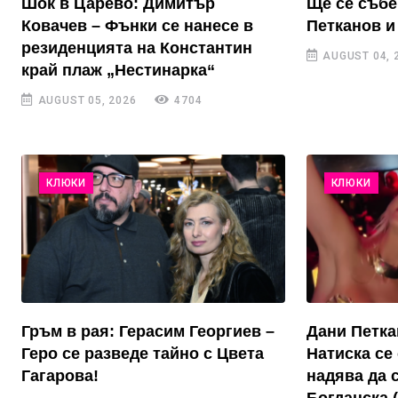
Шок в Царево: Димитър
Ще се събе
Ковачев – Фънки се нанесе в
Петканов и
резиденцията на Константин
AUGUST 04, 
край плаж „Нестинарка“
AUGUST 05, 2026
4704
КЛЮКИ
КЛЮКИ
Гръм в рая: Герасим Георгиев –
Дани Петка
Геро се разведе тайно с Цвета
Натиска се 
Гагарова!
надява да 