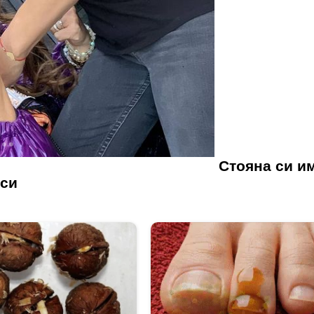
Стояна си и
 си