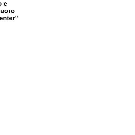
о е
твото
enter"