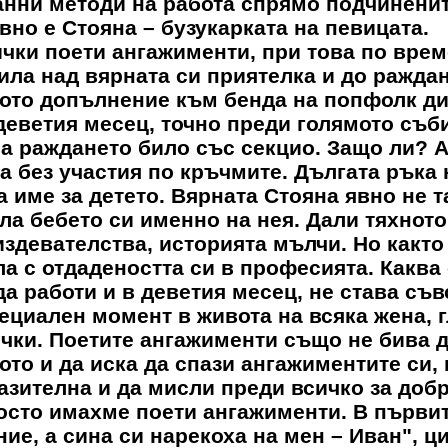
нни методи на работа спрямо подчиненит
но е Стояна – бузукарката на певицата.
чки поети ангажименти, при това по врем
ила над вярната си приятелка и до раждан
ното допълнение към бенда на попфолк д
деветия месец, точно преди голямото съб
на раждането било със секцио. Защо ли? 
 без участия по кръчмите. Дългата ръка 
 име за детето. Вярната Стояна явно не т
ла бебето си именно на нея. Дали тяхното
здевателства, историята мълчи. Но както
ла с отдадеността си в професията. Каква 
а работи и в деветия месец, не става съ
пециален момент в живота на всяка жена, 
сички. Поетите ангажименти също не бива д
ото и да иска да спази ангажиментите си, 
азителна и да мисли преди всичко за доб
просто имахме поети ангажименти. В първи
ие, а сина си нарекоха на мен – Иван", ц