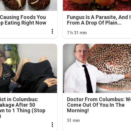
-Causing Foods You
Fungus Is A Parasite, And I
p Eating Right Now
From A Drop Of Plain...
7 h 31 min
st in Columbus:
Doctor From Columbus: 
akage After 50
Come Out Of You In The
n to 1 Thing (Stop
Morning!
)
51 min