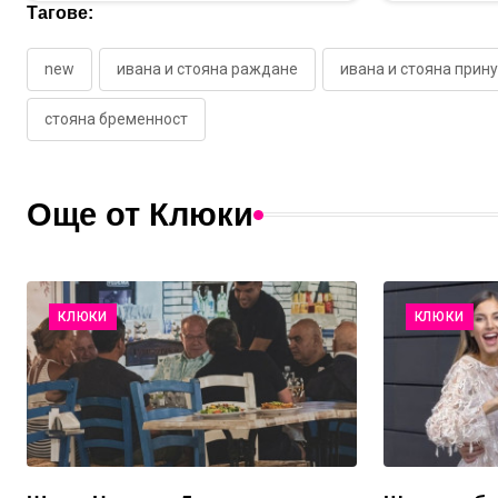
Тагове:
new
ивана и стояна раждане
ивана и стояна прин
стояна бременност
Още от Клюки
КЛЮКИ
КЛЮКИ