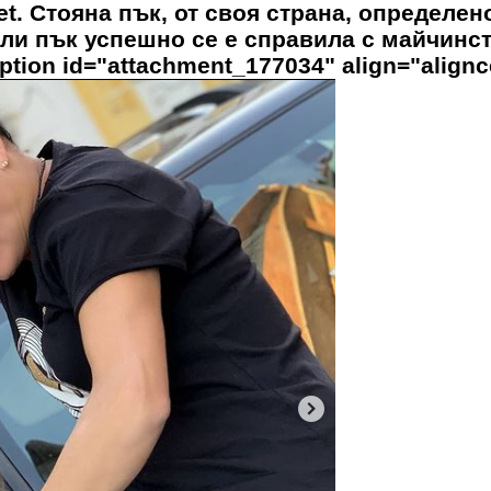
t. Стояна пък, от своя страна, определен
али пък успешно се е справила с майчинс
tion id="attachment_177034" align="alignc