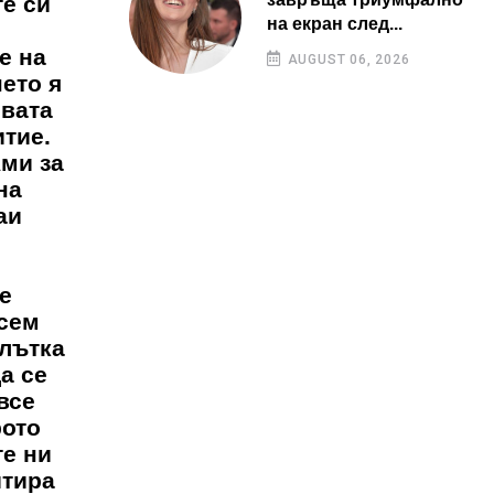
е си
на екран след...
е на
AUGUST 06, 2026
ето я
ивата
итие.
Ами за
на
аи
е
всем
глътка
а се
все
рото
те ни
итира