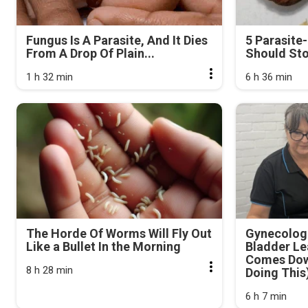
Fungus Is A Parasite, And It Dies
5 Parasite
From A Drop Of Plain...
Should Sto
1 h 32 min
6 h 36 min
The Horde Of Worms Will Fly Out
Gynecologi
Like a Bullet In the Morning
Bladder Le
Comes Dow
8 h 28 min
Doing This
6 h 7 min