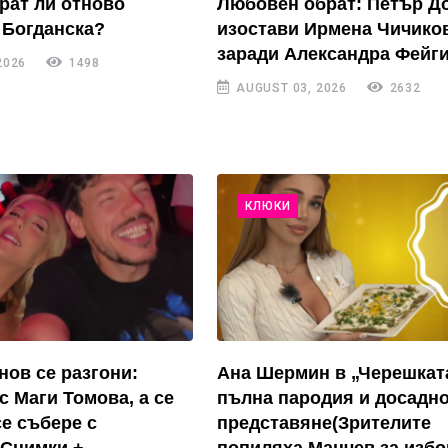
рат ли отново
Любовен обрат: Петър Д
 Богданска?
изостави Ирмена Чичико
заради Александра Фейги
2026
1498
AUGUST 03, 2026
2632
КЛЮКИ
нов се разгони:
Ана Шермин в „Черешкат
с Маги Томова, а се
пълна пародия и досадн
се събере с
представяне(Зрителите