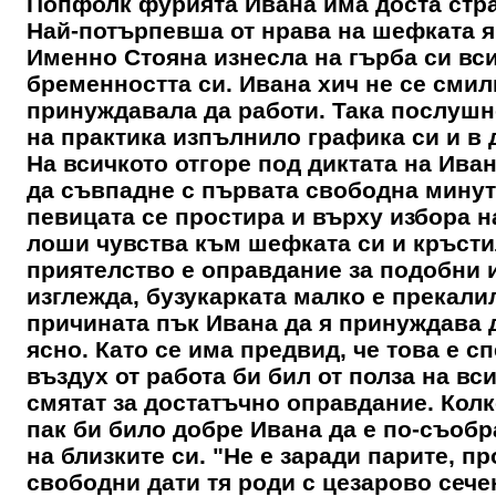
Попфолк фурията Ивана има доста стра
Най-потърпевша от нрава на шефката яв
Именно Стояна изнесла на гърба си вси
бременността си. Ивана хич не се смил
принуждавала да работи. Така послуш
на практика изпълнило графика си и в 
На всичкото отгоре под диктата на Ива
да съвпадне с първата свободна минута
певицата се простира и върху избора на
лоши чувства към шефката си и кръсти
приятелство е оправдание за подобни и
изглежда, бузукарката малко е прекали
причината пък Ивана да я принуждава д
ясно. Като се има предвид, че това е с
въздух от работа би бил от полза на в
смятат за достатъчно оправдание. Колк
пак би било добре Ивана да е по-съобр
на близките си. "Не е заради парите, 
свободни дати тя роди с цезарово сечен