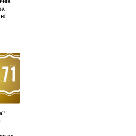
очев
ва
н!
а”
о