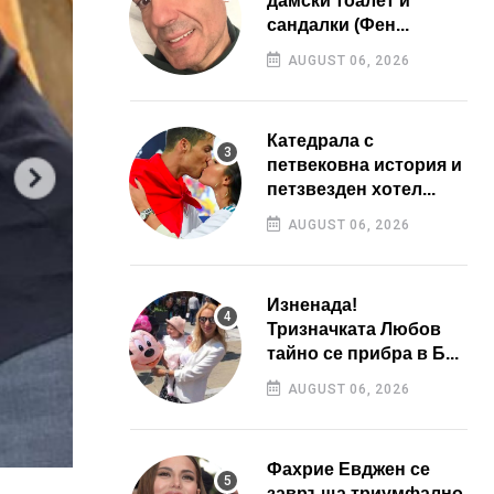
дамски тоалет и
сандалки (Фен...
AUGUST 06, 2026
Катедрала с
петвековна история и
петзвезден хотел...
AUGUST 06, 2026
Изненада!
Тризначката Любов
тайно се прибра в Б...
AUGUST 06, 2026
Фахрие Евджен се
завръща триумфално