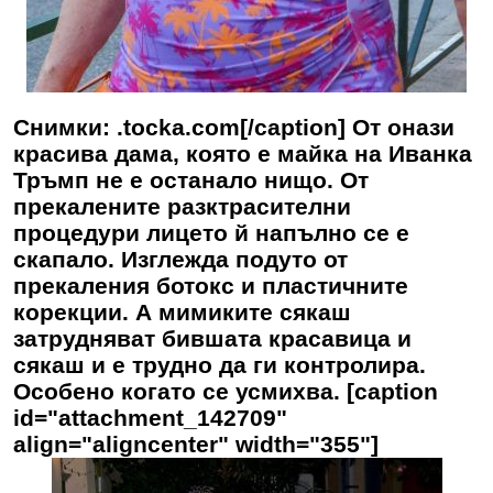
Снимки: .tocka.com[/caption] От онази
красива дама, която е майка на Иванка
Тръмп не е останало нищо. От
прекалените разктрасителни
процедури лицето й напълно се е
скапало. Изглежда подуто от
прекаления ботокс и пластичните
корекции. А мимиките сякаш
затрудняват бившата красавица и
сякаш и е трудно да ги контролира.
Особено когато се усмихва. [caption
id="attachment_142709"
align="aligncenter" width="355"]