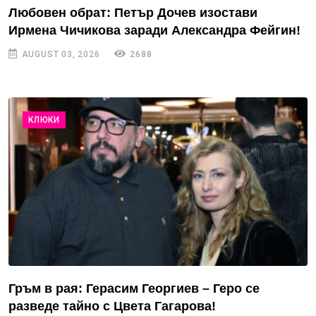
Любовен обрат: Петър Дочев изостави
Ирмена Чичикова заради Александра Фейгин!
AUGUST 03, 2026
2688
КЛЮКИ
Гръм в рая: Герасим Георгиев – Геро се
разведе тайно с Цвета Гагарова!