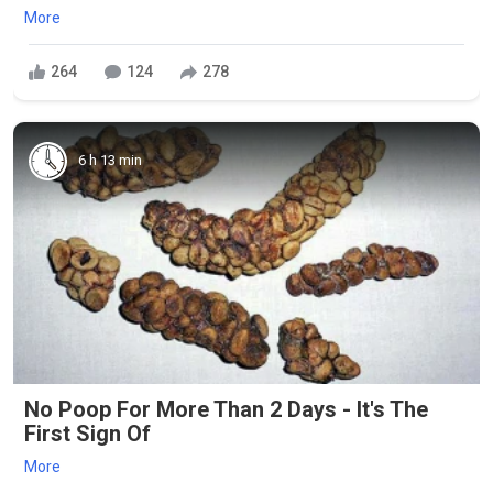
More
264
124
278
6 h 13 min
No Poop For More Than 2 Days - It's The
First Sign Of
More