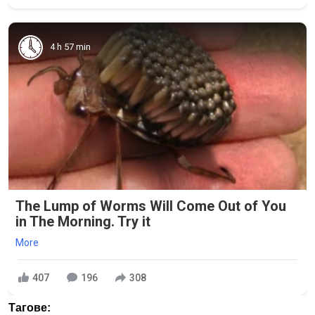
4 h 57 min
The Lump of Worms Will Come Out of You
in The Morning. Try it
More
407
196
308
Тагове: