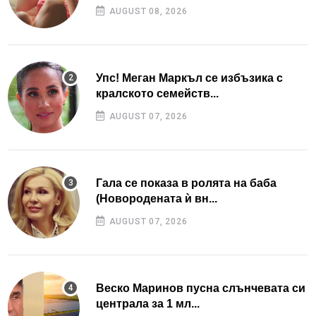
AUGUST 08, 2026
Упс! Меган Маркъл се избъзика с
кралското семейств...
AUGUST 07, 2026
Гала се показа в ролята на баба
(Новородената ѝ вн...
AUGUST 07, 2026
Веско Маринов пусна слънчевата си
централа за 1 мл...