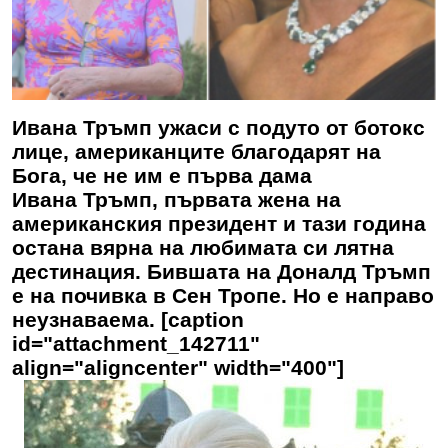
Ивана Тръмп ужаси с подуто от ботокс
лице, американците благодарят на
Бога, че не им е първа дама
Ивана Тръмп, първата жена на
американския президент и тази година
остана вярна на любимата си лятна
дестинация. Бившата на Доналд Тръмп
е на почивка в Сен Тропе. Но е направо
неузнаваема. [caption
id="attachment_142711"
align="aligncenter" width="400"]