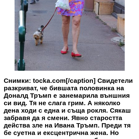
Снимки: tocka.com[/caption] Свидетели
разкриват, че бившата половинка на
Доналд Тръмп е занемарила външния
си вид. Тя не слага грим. А няколко
дена ходи с една и съща рокля. Сякаш
забравя да я смени. Явно старостта
действа зле на Ивана Тръмп. Преди тя
бе суетна и ексцентрична жена. Но