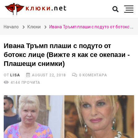
Начало
Клюки
Ивана Тръмп плаши с подуто от ботокс лице (Вижте я как се окепази - Плашещи снимки)
Ивана Тръмп плаши с подуто от
ботокс лице (Вижте я как се окепази -
Плашещи снимки)
ОТ
LISA
AUGUST 22, 2018
0 КОМЕНТАРА
4144 ПРОЧИТА