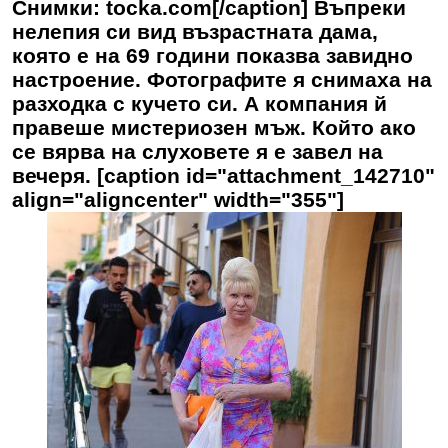
Снимки: tocka.com[/caption] Въпреки
нелепия си вид възрастната дама,
която е на 69 години показва завидно
настроение. Фотографите я снимаха на
разходка с кучето си. А компания й
правеше мистериозен мъж. Който ако
се вярва на слуховете я е завел на
вечеря. [caption id="attachment_142710"
align="aligncenter" width="355"]