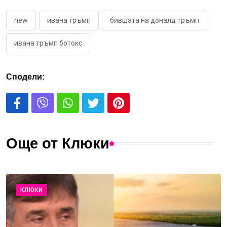
new
ивана тръмп
бившата на доналд тръмп
ивана тръмп ботокс
Сподели:
Още от Клюки
КЛЮКИ