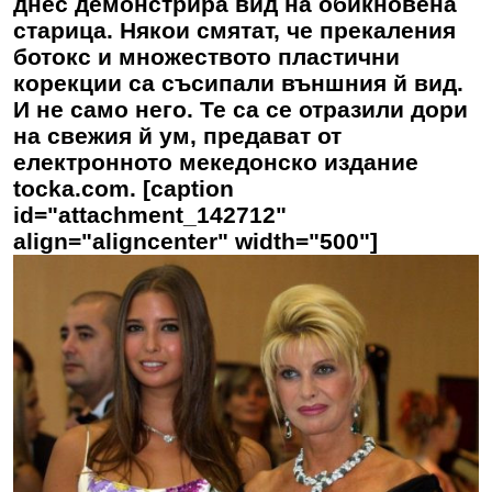
днес демонстрира вид на обикновена
старица. Някои смятат, че прекаления
ботокс и множеството пластични
корекции са съсипали външния й вид.
И не само него. Те са се отразили дори
на свежия й ум, предават от
електронното мекедонско издание
tocka.com. [caption
id="attachment_142712"
align="aligncenter" width="500"]