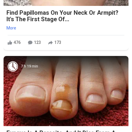
Find Papillomas On Your Neck Or Armpit?
It's The First Stage Of...
More
476
123
173
7 h 19 min