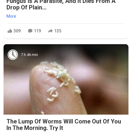
Fungus Is A Parasite, And It Dies From A
Drop Of Plain...
More
309
119
135
7 h 46 min
The Lump Of Worms Will Come Out Of You
In The Morning. Try It