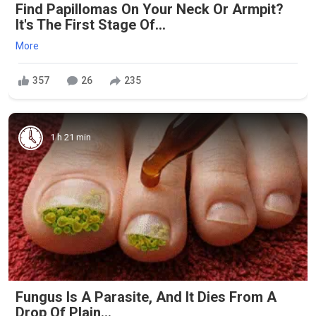
Find Papillomas On Your Neck Or Armpit?
It's The First Stage Of...
More
357
26
235
1 h 21 min
Fungus Is A Parasite, And It Dies From A
Drop Of Plain...