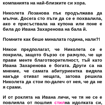
компанията на най-близките си хора.
Николета Лозанова пък продължава да
мълчи. Досега сто пъти да се е похвалила,
ако е присъствала на купона или поне е
била до Ивана Захаренова на бала й.
Помните как беше миналата година, нали?!
Някои предполагат, че Николета се е
покрила, защото бързо се разчуло, че ще
прави менте благотворителност, тъй като
Ивана Захаренова е богата. Други са на
мнение, че самата абитуриентка видяла
накъде отиват нещата, затова решила
Николета да стои по-далеч от нея, че да не
я срами.
И от роклята на Ивана личи, че тя не се е
повлияла от пошлия
стил
на идолката си,