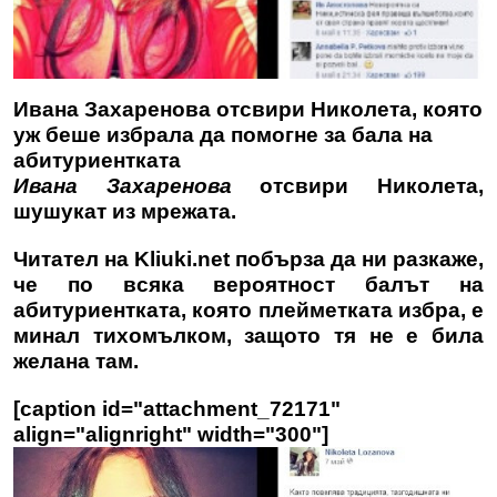
Ивана Захаренова отсвири Николета, която
уж беше избрала да помогне за бала на
абитуриентката
Ивана Захаренова
отсвири Николета,
шушукат из мрежата.
Читател на
Kliuki.net
побърза да ни разкаже,
че по всяка вероятност балът на
абитуриентката, която плейметката избра, е
минал тихомълком, защото тя не е била
желана там.
[caption id="attachment_72171"
align="alignright" width="300"]