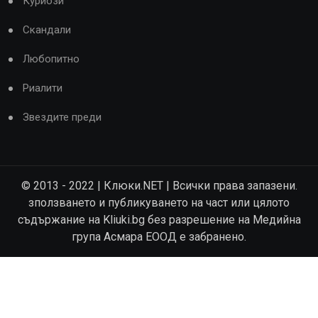
Куриози
Скандали
Любопитно
Риалити
Звездите преди
© 2013 - 2022 | Клюки.NET | Всички права запазени.
зползването и публикуването на част или цялото
съдържание на Kliuki.bg без разрешение на Медийна
група Асмара ЕООД е забранено.