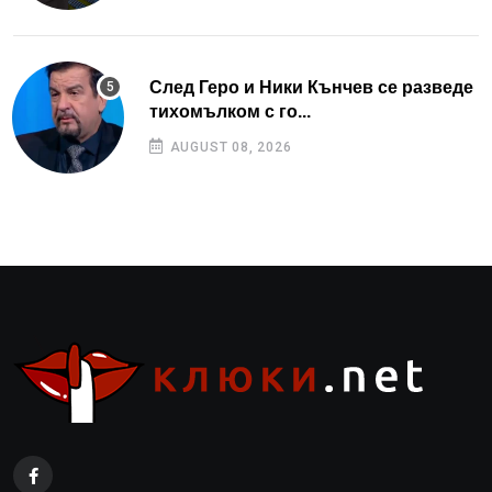
След Геро и Ники Кънчев се разведе
тихомълком с го...
AUGUST 08, 2026