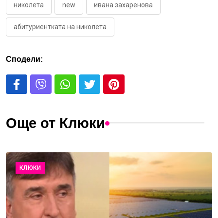
николета
new
ивана захаренова
абитуриентката на николета
Сподели:
Още от Клюки
КЛЮКИ