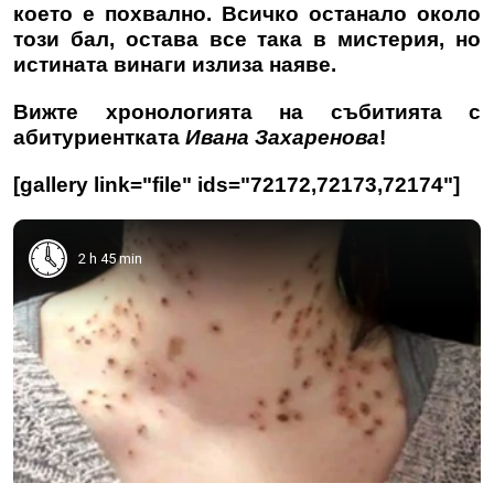
което е похвално. Всичко останало около
този бал, остава все така в мистерия, но
истината винаги излиза наяве.
Вижте хронологията на събитията с
абитуриентката
Ивана Захаренова
!
[gallery link="file" ids="72172,72173,72174"]
2 h 45 min