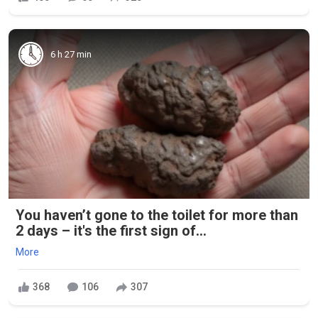
6 h 27 min
You haven’t gone to the toilet for more than
2 days – it's the first sign of...
More
368
106
307