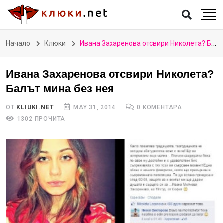
Начало
Клюки
Ивана Захаренова отсвири Николета? Балът мина без нея
Ивана Захаренова отсвири Николета?
Балът мина без нея
ОТ
KLIUKI.NET
MAY 31, 2014
0 КОМЕНТАРА
1302 ПРОЧИТА