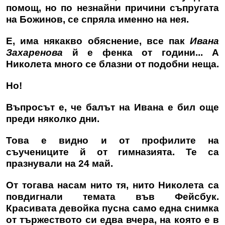
помощ, но по незнайни причини съпругата
на Божинов, се спряла именно на нея.
Е, има някакво обяснение, все пак
Ивана
Захаренова
й е фенка от години... А
Николета много се блазни от подобни неща.
Но!
Въпросът е, че балът на Ивана е бил още
преди няколко дни.
Това е видно и от профилите на
съучениците й от гимназията. Те са
празнували на 24 май.
От тогава насам нито тя, нито Николета са
повдигнали темата във Фейсбук.
Красивата девойка пусна само една снимка
от тържеството си едва вчера, на която е в