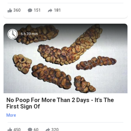
360
151
181
6 h 39 min
No Poop For More Than 2 Days - It's The
First Sign Of
More
450
60
320