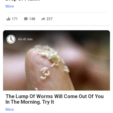
More
171
148
257
4 h 41 min
The Lump Of Worms Will Come Out Of You
In The Morning. Try It
More