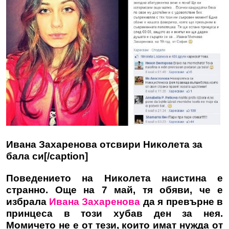
Ивана Захаренова отсвири Николета за
бала си[/caption]
Поведението на Николета наистина е
странно. Още на 7 май, тя обяви, че е
избрала
Ивана Захаренова
да я превърне в
принцеса в този хубав ден за нея.
Момичето не е от тези, които имат нужда от