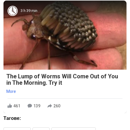
3 h 39 min
The Lump of Worms Will Come Out of You
in The Morning. Try it
More
461
139
260
Тагове: