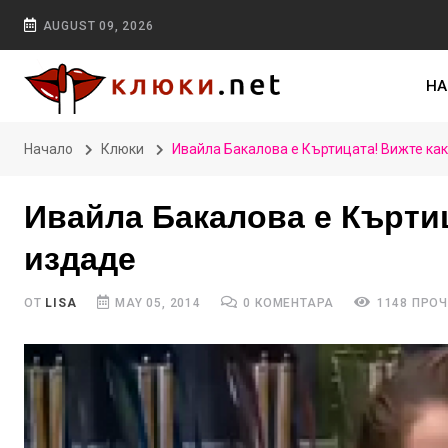
AUGUST 09, 2026
НА
Начало
Клюки
Ивайла Бакалова е Къртицата! Вижте как
Ивайла Бакалова е Къртиц
издаде
ОТ
LISA
MAY 05, 2014
0 КОМЕНТАРА
1148 ПРО