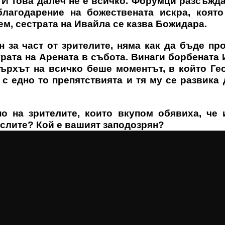
 И това далеч не е всичко. Форумци разсъжда
лагодарение на божествената искра, която
ем, сестрата на Ивайла се казва Божидара.
 за част от зрителите, няма как да бъде пр
грата на Арената в събота. Винаги борбената
Върхът на всичко беше моментът, в който Ге
с едно то препятствията и тя му се развика 
о на зрителите, които вкупом обявиха, че 
ислите? Кой е вашият заподозрян?