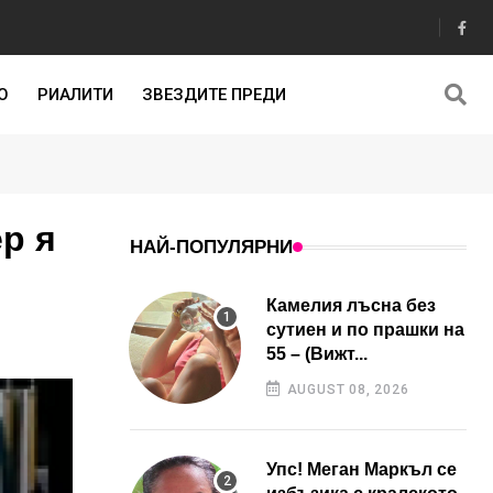
О
РИАЛИТИ
ЗВЕЗДИТЕ ПРЕДИ
р я
НАЙ-ПОПУЛЯРНИ
Камелия лъсна без
сутиен и по прашки на
55 – (Вижт...
AUGUST 08, 2026
Упс! Меган Маркъл се