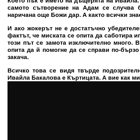
Което пък е името на дъщерята на Ивайла.
самото сътворение на Адам се случва б
наричана още Божи дар. А както всички зна
И ако жокерът не е достатъчно убедителен
фактът, че миската се опита да саботира и
този път се замота изключително много. 
опита да й помогне да се справи по-бързо 
закача.
Всичко това се видя твърде подозрителн
Ивайла Бакалова е Къртицата. А вие как м