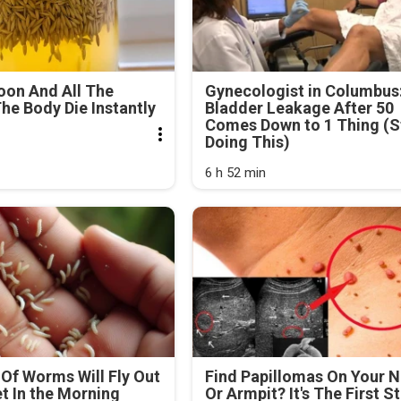
oon And All The
Gynecologist in Columbus
he Body Die Instantly
Bladder Leakage After 50
Comes Down to 1 Thing (S
Doing This)
6 h 52 min
Of Worms Will Fly Out
Find Papillomas On Your 
et In the Morning
Or Armpit? It's The First S