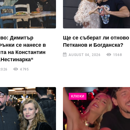
ево: Димитър
Ще се съберат ли отново
Фънки се нанесе в
Петканов и Богданска?
та на Константин
AUGUST 04, 2026
1568
„Нестинарка“
2026
4795
КЛЮКИ