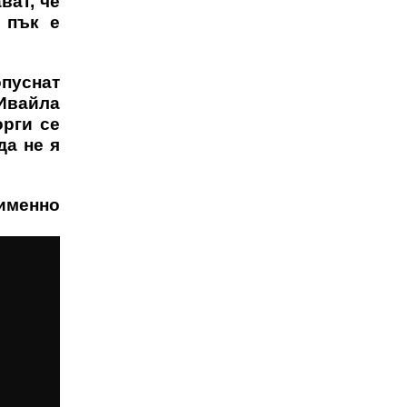
ват, че
 пък е
опуснат
 Ивайла
орги се
да не я
именно