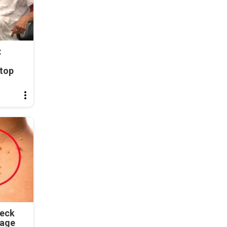
:
top
Neck
tage