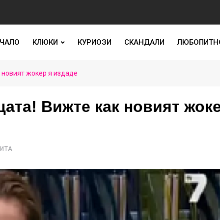
ЧАЛО
КЛЮКИ
КУРИОЗИ
СКАНДАЛИ
ЛЮБОПИТН
 новият жокер я издаде
ата! Вижте как новият жоке
ЧИТА