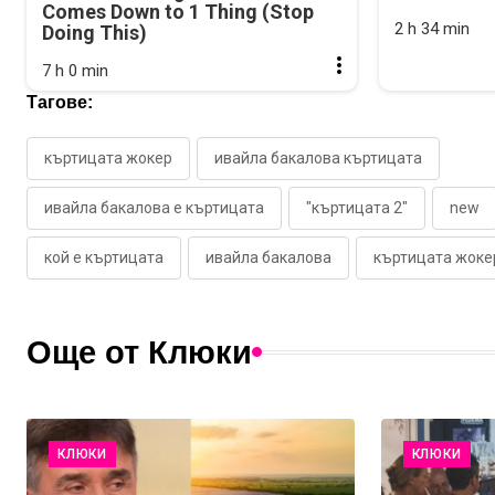
Comes Down to 1 Thing (Stop
2 h 34 min
Doing This)
7 h 0 min
Тагове:
къртицата жокер
ивайла бакалова къртицата
ивайла бакалова е къртицата
"къртицата 2"
new
кой е къртицата
ивайла бакалова
къртицата жоке
Още от Клюки
КЛЮКИ
КЛЮКИ