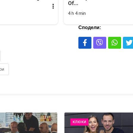
Of...
4 h 4 min
Сподели:
ри
КЛЮКИ