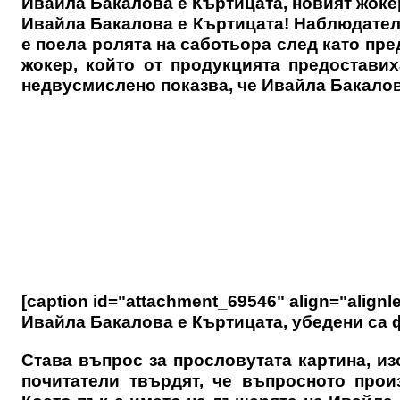
Ивайла Бакалова е Къртицата, новият жоке
Ивайла Бакалова е Къртицата! Наблюдател
е поела ролята на саботьора след като пре
жокер, който от продукцията предоставих
недвусмислено показва, че Ивайла Бакалов
[caption id="attachment_69546" align="alignle
Ивайла Бакалова е Къртицата, убедени са ф
Става въпрос за прословутата картина, и
почитатели твърдят, че въпросното прои