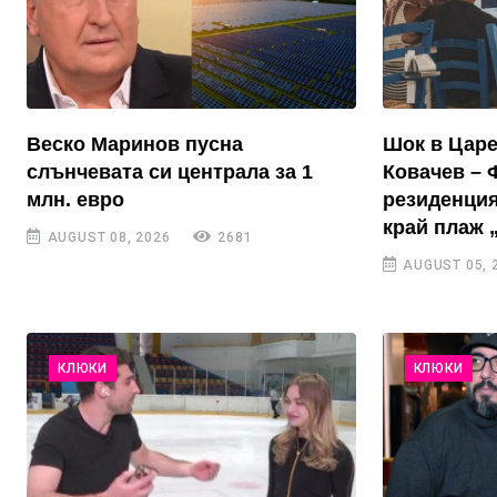
Веско Маринов пусна
Шок в Цар
слънчевата си централа за 1
Ковачев – 
млн. евро
резиденция
край плаж 
AUGUST 08, 2026
2681
AUGUST 05, 
КЛЮКИ
КЛЮКИ