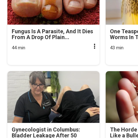
Fungus Is A Parasite, And It Dies
One Teasp
From A Drop Of Plain...
Worms In T
44 min
43 min
Gynecologist in Columbus:
The Horde 
Bladder Leakage After 50
Like a Bull