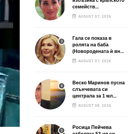
избъзика с кралското
семейств...
AUGUST 07, 2026
Гала се показа в
ролята на баба
(Новородената ѝ вн...
AUGUST 07, 2026
Веско Маринов пусна
слънчевата си
централа за 1 мл...
AUGUST 08, 2026
Росица Пейчева
отбеляза 53-ия си