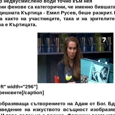
р недвусмислено води точно към нея
ни фенове са категорични, че именно бившат
дишната Къртица - Емил Русев, беше разкрит.
а както на участниците, така и на зрителит
а е Къртицата.
ft" width="296"]
еновете[/caption]
зобразяваща сътворението на Адам от Бог. Б
зведение на изкуството всъщност изобразяв