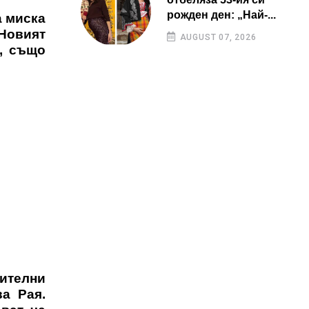
рожден ден: „Най-...
а миска
 Новият
AUGUST 07, 2026
е, също
дителни
а Рая.