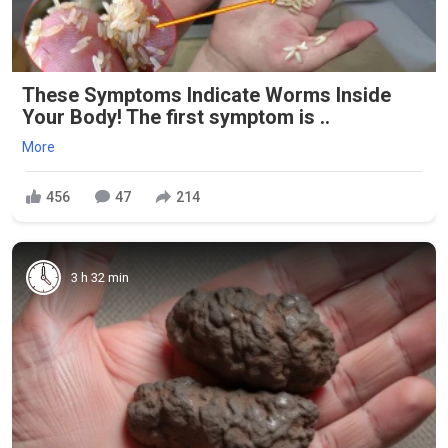
These Symptoms Indicate Worms Inside
Your Body! The first symptom is ..
More
456
47
214
3 h 32 min