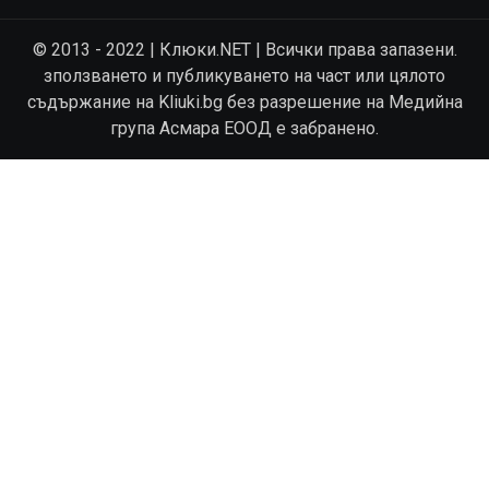
© 2013 - 2022 | Клюки.NET | Всички права запазени.
зползването и публикуването на част или цялото
съдържание на Kliuki.bg без разрешение на Медийна
група Асмара ЕООД е забранено.