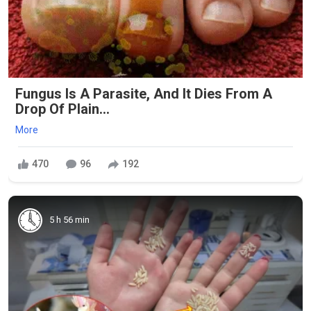
Fungus Is A Parasite, And It Dies From A
Drop Of Plain...
More
470
96
192
5 h 56 min