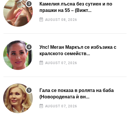
Камелия лъсна без сутиен и по
прашки на 55 – (Вижт...
AUGUST 08, 2026
Упс! Меган Маркъл се избъзика с
кралското семейств...
AUGUST 07, 2026
Гала се показа в ролята на баба
(Новородената ѝ вн...
AUGUST 07, 2026