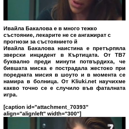
Ивайла Бакалова е в много тежко
състояние, лекарите не се ангажират с
прогнози за състоянието й
Ивайла Бакалова наистина е претърпяла
зверски инцидент в Къртицата. От ТВ7
буквално преди минути потвърдиха, че
бившата миска е пострадала жестоко при
поредната мисия в шоуто и в момента се
намира в болница. От
Kliuki.net
научихме
какво точно се е случило във фаталната
игра.
[caption id="attachment_70393"
align="alignleft" width="300"]