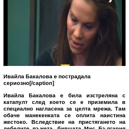
Ивайла Бакалова е пострадала
сериозно[/caption]
Ивайла Бакалова е била изстреляна с
катапулт след което се е приземила в
специално нагласена за целта мрежа. Там
обаче манекенката се оплита наистина
жестоко. Вследствие на пристягането на
дебелите въжета, бившата Мис България