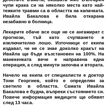
чупи крака си на няколко места като най-
тежките травми са в областта на капачката.
Ивайла Бакалова е била откарана
незабавно в болница.
Лекарите обаче все още не се ангажират с
прогнози, тъй като счупването е
изключително лошо. Източници от екипа
издават, че не се знае доколко кракът на
Ивайла ще бъде възстановен на 100%. На
манекенката вече е направена една
операция, а след минути започва и втората.
Начело на екипа от специалисти е доктор
Тони Георгиев, който е определян за
светило в областта. Самата Ивайла
Бакалова е будна, въпреки състоянието си.
Повече информация медиците ще обявят
след 13 часа.