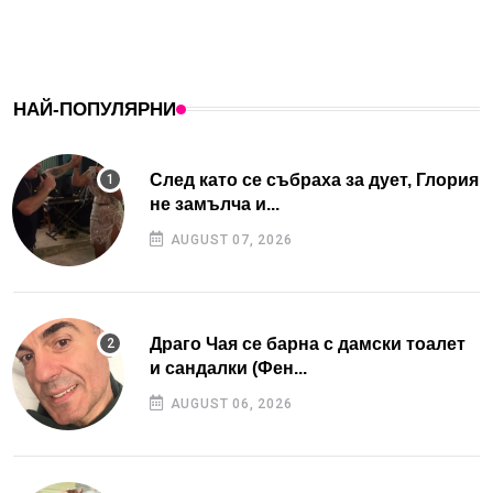
НАЙ-ПОПУЛЯРНИ
След като се събраха за дует, Глория
не замълча и...
AUGUST 07, 2026
Драго Чая се барна с дамски тоалет
и сандалки (Фен...
AUGUST 06, 2026