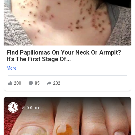
Find Papillomas On Your Neck Or Armpit?
It's The First Stage Of...
More
200
85
202
9 h 38 min