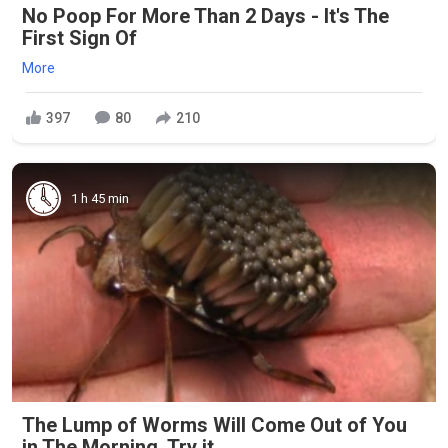
No Poop For More Than 2 Days - It's The
First Sign Of
More
397
80
210
1 h 45 min
The Lump of Worms Will Come Out of You
in The Morning. Try it