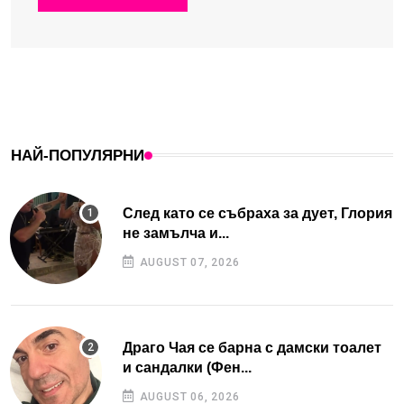
НАЙ-ПОПУЛЯРНИ
След като се събраха за дует, Глория
не замълча и...
AUGUST 07, 2026
Драго Чая се барна с дамски тоалет
и сандалки (Фен...
AUGUST 06, 2026