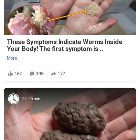
These Symptoms Indicate Worms Inside
Your Body! The first symptom is ..
More
162
198
177
2 h 18 min