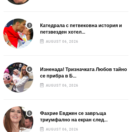
Катедрала с петвековна история и
петзвезден хотел...
AUGUST 06, 2026
Изненада! Тризначката Любов тайно
се прибра в Б...
AUGUST 06, 2026
Фахрие Евджен се завръща
триумфално на екран след...
AUGUST 06, 2026