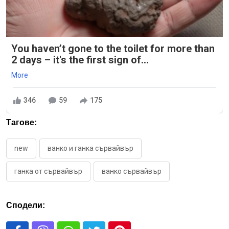
You haven’t gone to the toilet for more than
2 days – it's the first sign of...
More
346
59
175
Тагове:
new
ванко и ганка сървайвър
ганка от сървайвър
ванко сървайвър
Сподели: