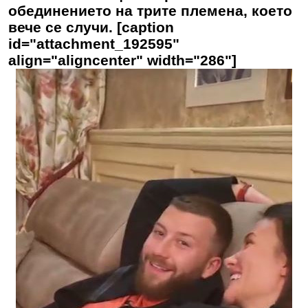
обединението на трите племена, което
вече се случи. [caption
id="attachment_192595"
align="aligncenter" width="286"]