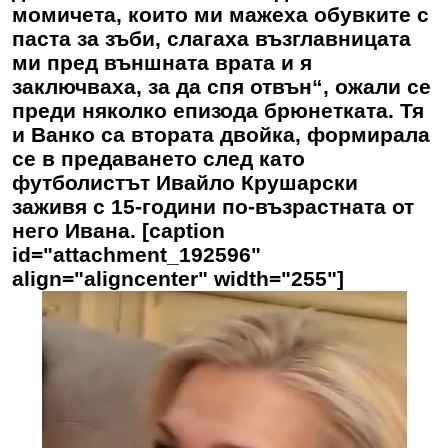
момичета, които ми мажеха обувките с
паста за зъби, слагаха възглавницата
ми пред външната врата и я
заключваха, за да спя отвън“, ожали се
преди няколко епизода брюнетката. Тя
и Ванко са втората двойка, формирала
се в предаването след като
футболистът Ивайло Крушарски
заживя с 15-години по-възрастната от
него Ивана. [caption
id="attachment_192596"
align="aligncenter" width="255"]