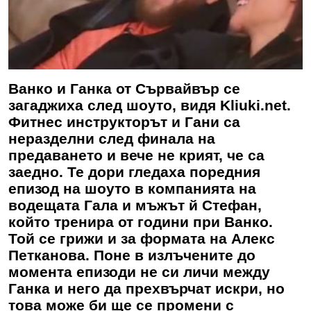
Ванко и Ганка от Сървайвър се
загаджиха след шоуто, видя Kliuki.net.
Фитнес инструкторът и Гани са
неразделни след финала на
предаването и вече не крият, че са
заедно. Те дори гледаха поредния
епизод на шоуто в компанията на
водещата Гала и мъжът й Стефан,
който тренира от години при Ванко.
Той се грижи и за формата на Алекс
Петканова. Поне в излъчените до
момента епизоди не си личи между
Ганка и него да прехвърчат искри, но
това може би ще се промени с