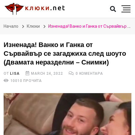
Начало
Клюки
Изненада! Ванко и Ганка от Сървайвър се загаджиха след шоуто (Двамата неразделни – Снимки)
Изненада! Ванко и Ганка от
Сървайвър се загаджиха след шоуто
(Двамата неразделни – Снимки)
ОТ
LISA
MARCH 24, 2022
0 КОМЕНТАРА
10010 ПРОЧИТА