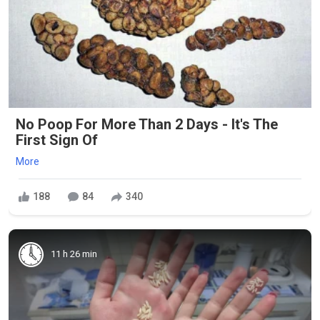
No Poop For More Than 2 Days - It's The
First Sign Of
More
188
84
340
11 h 26 min