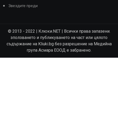
Звездите преди
© 2013 - 2022 | Клюки.NET | Всички права запазени.
зползването и публикуването на част или цялото
съдържание на Kliuki.bg без разрешение на Медийна
група Асмара ЕООД е забранено.