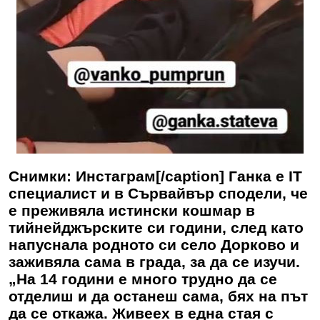
Снимки: Инстаграм[/caption] Ганка е IT
специалист и в Сървайвър сподели, че
е преживяла истински кошмар в
тийнейджърските си години, след като
напуснала родното си село Дорково и
заживяла сама в града, за да се изучи.
„На 14 години е много трудно да се
отделиш и да останеш сама, бях на път
да се откажа. Живеех в една стая с