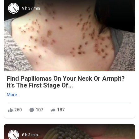
9 h 37 min
Find Papillomas On Your Neck Or Armpit?
It's The First Stage Of...
More
260
107
187
8 h 3 min