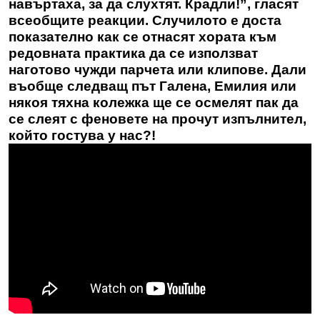
навъртаха, за да слухтят. Крадли!”, гласят
всеобщите реакции. Случилото е доста
показателно как се отнасят хората към
редовната практика да се използват
наготово чужди парчета или клипове. Дали
въобще следващ път Галена, Емилия или
някоя тяхна колежка ще се осмелят пак да
се слеят с феновете на прочут изпълнител,
който гостува у нас?!