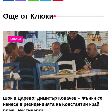
Още от Клюки
КЛЮКИ
Шок в Царево: Димитър Ковачев – Фънки се
нанесе в резиденцията на Константин край
плаж „Нестинарка“