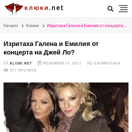
Начало
Клюки
Изритаха Галена и Емилия от концерта на Джей Ло?
Изритаха Галена и Емилия от
концерта на Джей Ло?
ОТ
KLIUKI.NET
NOVEMBER 19, 2012
0 КОМЕНТАРА
511 ПРОЧИТА