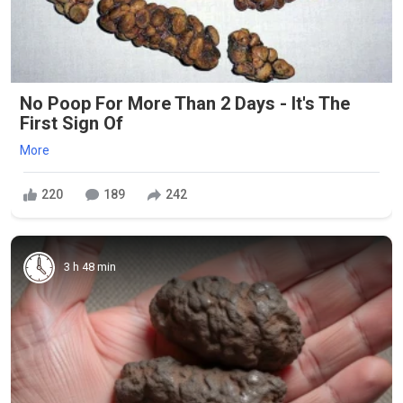
No Poop For More Than 2 Days - It's The
First Sign Of
More
220
189
242
3 h 48 min