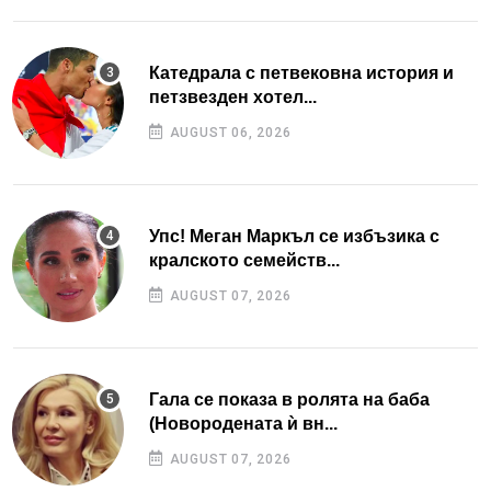
Катедрала с петвековна история и
петзвезден хотел...
AUGUST 06, 2026
Упс! Меган Маркъл се избъзика с
кралското семейств...
AUGUST 07, 2026
Гала се показа в ролята на баба
(Новородената ѝ вн...
AUGUST 07, 2026