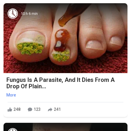
10 h 6 min
Fungus Is A Parasite, And It Dies From A
Drop Of Plain...
More
248
123
241