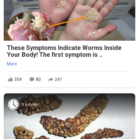
These Symptoms Indicate Worms Inside
Your Body! The first symptom is ..
More
304
80
241
3 h 8 min