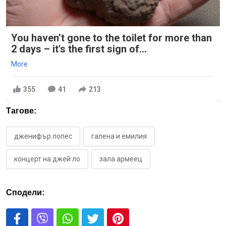
You haven’t gone to the toilet for more than
2 days – it's the first sign of...
More
355
41
213
Тагове:
дженифър лопес
галена и емилия
концерт на джей ло
зала армеец
Сподели: