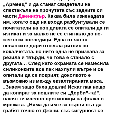
„Армеец” и да станат свидетели на
спектакъла на прочутата със задните си
части
Дженифър
. Каква била изненадата
им, когато още на входа разбунтували се
почитатели на поп дивата се опитали да ги
изтикат и за малко не се стигнало до по-
жестоки последици. Една от чалга
певачките дори отнесла ритник по
кокалчетата, но нито една не признава за
резила и твърди, че това е станало с
другата… След като охраната се намесила
силиконките все пак нахлули вътре и се
опитали да се покрият, доколкото е
възможно из между екзалтираната маса.
„Знаем защо бяха дошли! Искат пак нещо
да копират за пошлите си „Дерби”-та!”,
плюят ги масово противници на фолка в
мрежата. „Няма да им е за първи път да
грабят точно от Джени, със сигурност се