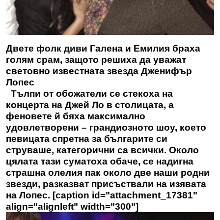
Двете фолк диви Галена и Емилия браха
голям срам, защото решиха да уважат
световно известната звезда Дженифър
Лопес
Тълпи от обожатели се стекоха на
концерта на Джей Ло в столицата, а
феновете й бяха максимално
удовлетворени – грандиозното шоу, което
певицата спретна за българите си
струваше, категорични са всички. Около
цялата тази суматоха обаче, се надигна
страшна олелия пак около две наши родни
звезди, разказват присъствали на изявата
на Лопес. [caption id="attachment_17381"
align="alignleft" width="300"]