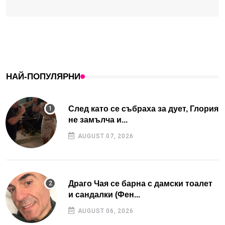
НАЙ-ПОПУЛЯРНИ
След като се събраха за дует, Глория
не замълча и...
AUGUST 07, 2026
Драго Чая се барна с дамски тоалет
и сандалки (Фен...
AUGUST 06, 2026