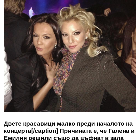
Двете красавици малко преди началото на
концерта[/caption] Причината е, че Галена и
Емилия решили също да цъфнат в зала