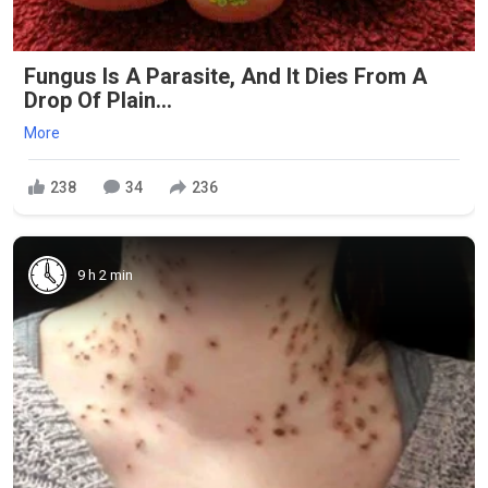
Fungus Is A Parasite, And It Dies From A
Drop Of Plain...
More
238
34
236
9 h 2 min