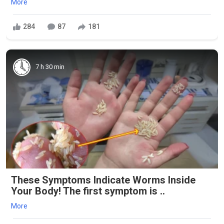
More
284
87
181
7 h 30 min
These Symptoms Indicate Worms Inside
Your Body! The first symptom is ..
More