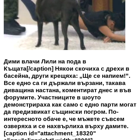
Дими влачи Лили на пода в
Къщата[/caption] Някои скочиха с дрехи в
басейна, други крещяха: „Ще се напием!”.
Все едно са ги държали вързани, такава
диващина настана, коментират днес и във
форумите. Участниците в шоуто
демонстрираха как само с едно парти могат
да предизвикат същински погром. По-
интересното обаче е, че мъжете съвсем
озверяха и се нахвърлиха върху дамите.
[caption id="attachment_18320"