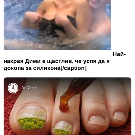
Най-
накрая Дими е щастлив, че успя да я
докопа за силикона[/caption]
8 h 7 min