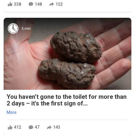
338
148
152
5 min
You haven’t gone to the toilet for more than
2 days – it's the first sign of...
More
412
47
143