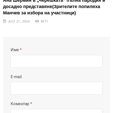
Ана Шермин в „Черешката” пълна пародия и
досадно представяне(Зрителите попиляха
Манчев за избора на участници)
JULY 21, 2026
8071
Име
*
E-mail
Коментар
*