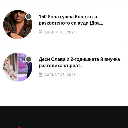
150 бона гушва Коцето за
разкостеното си ауди (Дра...
AUGUST 05, 2026
Деси Слава и 2-годишната ѝ внучка
разтопиха сърцат...
AUGUST 05, 2026