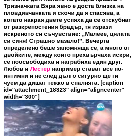
Тризначката Вяра явно е доста близка на
пловдивчанката и скочи да я спасява, а
когато накрая двете успяха да се отскубнат
от разкрепостения брадър, тя изрази
искреното си съчувствие: „Малеее, цялата
си синя! Страшно мазало!”. Вечерта
определено беше запомняща се, а много от
двойките, между които прехвърчаха искри,
се поосвободиха и награбиха един друг.
Любов и
Лестер
например стават все по-
интимни и не след дълго сигурно ще ги
чуем да дишат тежко в спалнята. [caption
id="attachment_18323" align="aligncenter"
width="300"]