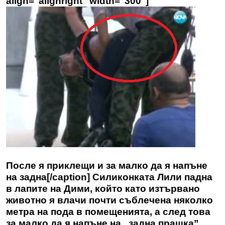
align="alignright" width="300"]
После я приклещи и за малко да я напъне
на задна[/caption] Силиконката Лили падна
в лапите на Дими, който като изтървано
животно я влачи почти съблечена няколко
метра на пода в помещенията, а след това
за малко да я напъне на „задна прашка”.