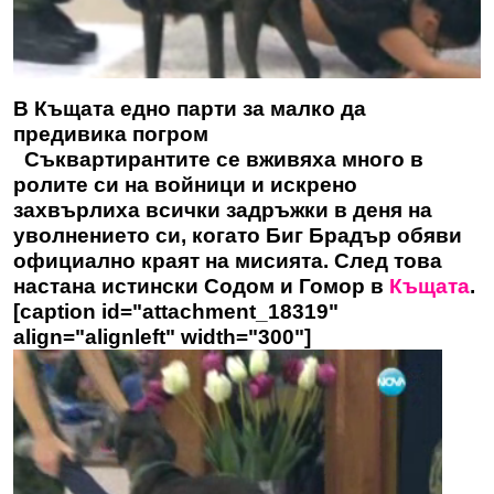
В Къщата едно парти за малко да
предивика погром
Съквартирантите се вживяха много в
ролите си на войници и искрено
захвърлиха всички задръжки в деня на
уволнението си, когато Биг Брадър обяви
официално краят на мисията. След това
настана истински Содом и Гомор в
Къщата
.
[caption id="attachment_18319"
align="alignleft" width="300"]