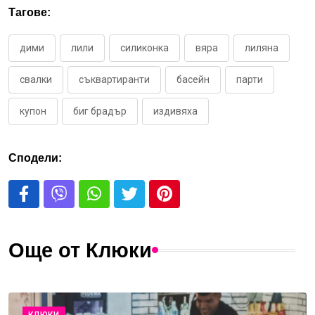
Тагове:
дими
лили
силиконка
вяра
лиляна
свалки
съквартиранти
басейн
парти
купон
биг брадър
издивяха
Сподели:
Още от Клюки
КЛЮКИ